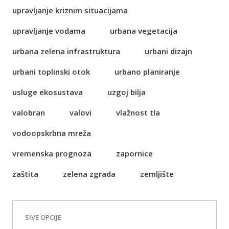
upravljanje kriznim situacijama
upravljanje vodama
urbana vegetacija
urbana zelena infrastruktura
urbani dizajn
urbani toplinski otok
urbano planiranje
usluge ekosustava
uzgoj bilja
valobran
valovi
vlažnost tla
vodoopskrbna mreža
vremenska prognoza
zapornice
zaštita
zelena zgrada
zemljište
SIVE OPCIJE