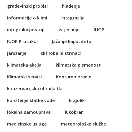
građevinski propisi
hlađenje
informacije o klimi
integracija
integralni pristup
istjecanje
IUOP
IUOP Protokol
Jačanje kapaciteta
jaružanje
klif (obalni strmac)
klimatska akcija
klimatska pismenost
Klimatski servisi
Konturno oranje
konzervacijska obrada tla
korištenje slatke vode
krajolik
lokalna samouprava
lukobran
medicinske usluge
meteorološke službe