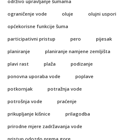
održivo upravljanje šumama
ograničenje vode
oluje
olujni uspori
općekorisne funkcije šuma
participativni pristup
pero
pijesak
planiranje
planiranje namjene zemljišta
plavi rast
plaža
podizanje
ponovna uporaba vode
poplave
potkornjak
potražnja vode
potrošnja vode
praćenje
prikupljanje kišnice
prilagodba
prirodne mjere zadržavanja vode
pristup odozdo prema gore