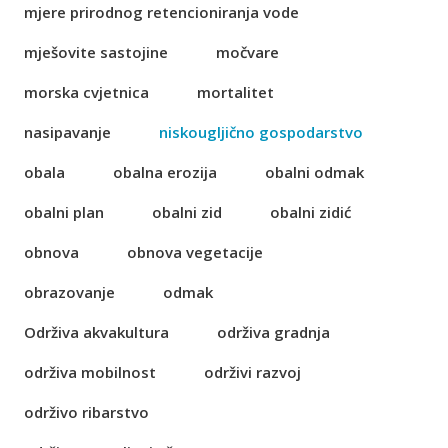
mjere prirodnog retencioniranja vode
mješovite sastojine
močvare
morska cvjetnica
mortalitet
nasipavanje
niskougljično gospodarstvo
obala
obalna erozija
obalni odmak
obalni plan
obalni zid
obalni zidić
obnova
obnova vegetacije
obrazovanje
odmak
Održiva akvakultura
održiva gradnja
održiva mobilnost
održivi razvoj
održivo ribarstvo