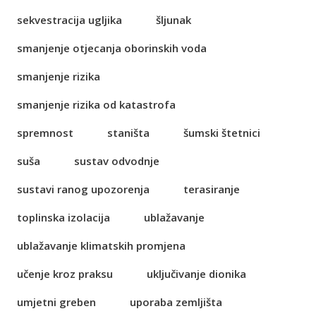
sekvestracija ugljika
šljunak
smanjenje otjecanja oborinskih voda
smanjenje rizika
smanjenje rizika od katastrofa
spremnost
staništa
šumski štetnici
suša
sustav odvodnje
sustavi ranog upozorenja
terasiranje
toplinska izolacija
ublažavanje
ublažavanje klimatskih promjena
učenje kroz praksu
uključivanje dionika
umjetni greben
uporaba zemljišta