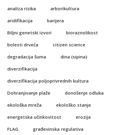
analiza rizika
arborikultura
aridifikacija
barijera
Biljni genetski izvori
bioraznolikost
bolesti drveća
citizen science
degradacija šuma
dina (sipina)
diverzifikacija
diverzifikacija poljoprivrednih kultura
Dohranjivanje plaže
donošenje odluka
ekološka mreža
ekološko stanje
energetska učinkovitost
erozija
FLAG
građevinska regulativa