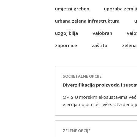
umjetni greben
uporaba zemlji
urbana zelena infrastruktura
u
uzgoj bilja
valobran
valo
zapornice
zaštita
zelena
SOCIJETALNE OPCIJE
Diverzifikacija proizvoda i sust
OPIS U morskim ekosustavima već do
vjerojatno biti još i više. Utvrđeno
ZELENE OPCIJE