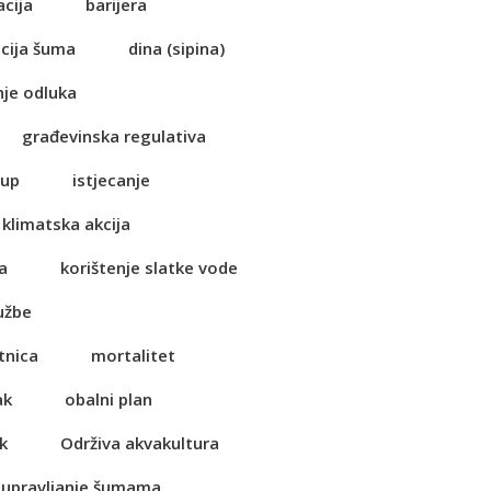
acija
barijera
cija šuma
dina (sipina)
je odluka
građevinska regulativa
tup
istjecanje
klimatska akcija
a
korištenje slatke vode
užbe
tnica
mortalitet
ak
obalni plan
k
Održiva akvakultura
 upravljanje šumama