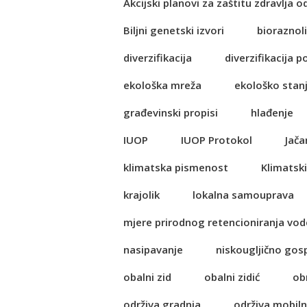
Akcijski planovi za zaštitu zdravlja o
Biljni genetski izvori
bioraznol
diverzifikacija
diverzifikacija p
ekološka mreža
ekološko stan
građevinski propisi
hlađenje
IUOP
IUOP Protokol
Jača
klimatska pismenost
Klimatski
krajolik
lokalna samouprava
mjere prirodnog retencioniranja vod
nasipavanje
niskougljično go
obalni zid
obalni zidić
ob
održiva gradnja
održiva mobil