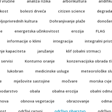
d vrućine
analiza rizika
arborikultura
aridifik
ikost
bolesti drveća
citizen science
degrada
oljoprivrednih kultura
Dohranjivanje plaže
donošen
je
energetska učinkovitost
erozija
FLAG
informacije o klimi
integracija
integralni pris
nje kapaciteta
jaružanje
klif (obalni strmac)
 servisi
Konturno oranje
konzervacijska obrada tl
lukobran
medicinske usluge
meteorološke sl
e
mješovite sastojine
močvare
morska cvje
spodarstvo
obala
obalna erozija
obalni odm
nova
obnova vegetacije
obrazovanje
odma
nost
održivi razvoj
održivo ribarstvo
održivo