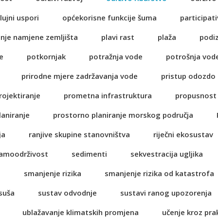
lujni uspori
općekorisne funkcije šuma
participati
anje namjene zemljišta
plavi rast
plaža
podi
e
potkornjak
potražnja vode
potrošnja vod
prirodne mjere zadržavanja vode
pristup odozdo
rojektiranje
prometna infrastruktura
propusnost 
laniranje
prostorno planiranje morskog područja
ja
ranjive skupine stanovništva
riječni ekosustav
amoodrživost
sedimenti
sekvestracija ugljika
a
smanjenje rizika
smanjenje rizika od katastrofa
suša
sustav odvodnje
sustavi ranog upozorenja
ublažavanje klimatskih promjena
učenje kroz pra