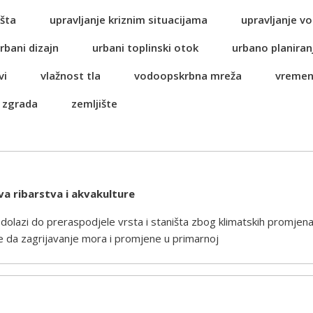
šta
upravljanje kriznim situacijama
upravljanje 
rbani dizajn
urbani toplinski otok
urbano planiran
vi
vlažnost tla
vodoopskrbna mreža
vremen
 zgrada
zemljište
ava ribarstva i akvakulture
lazi do preraspodjele vrsta i staništa zbog klimatskih promjena
 je da zagrijavanje mora i promjene u primarnoj