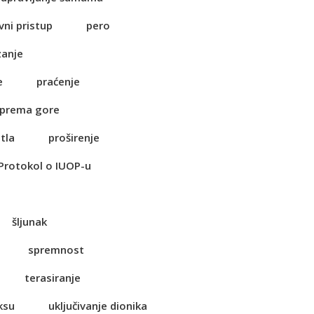
vni pristup
pero
zanje
e
praćenje
 prema gore
tla
proširenje
Protokol o IUOP-u
šljunak
spremnost
terasiranje
ksu
uključivanje dionika