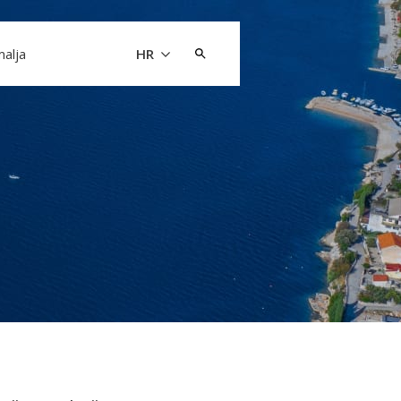
Pretraži:
malja
HR