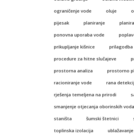
ograničenje vode
oluje
o
pijesak
planiranje
planir
ponovna uporaba vode
poplav
prikupljanje kišnice
prilagodba
procedure za hitne slučajeve
p
prostorna analiza
prostorno p
racioniranje vode
rana detekci
rješenja temeljena na prirodi
s
smanjenje otjecanja oborinskih vod
staništa
šumski štetnici
toplinska izolacija
ublažavanje