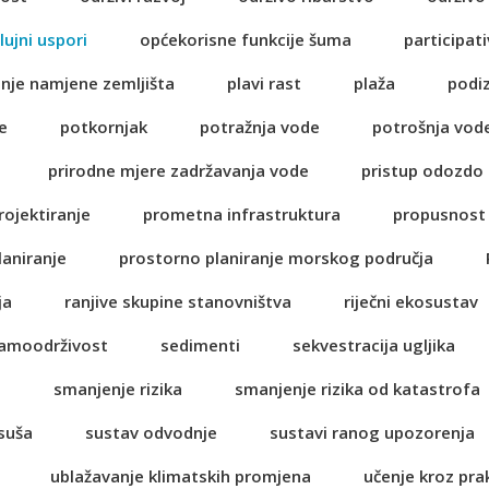
lujni uspori
općekorisne funkcije šuma
participati
anje namjene zemljišta
plavi rast
plaža
podi
e
potkornjak
potražnja vode
potrošnja vod
prirodne mjere zadržavanja vode
pristup odozdo
rojektiranje
prometna infrastruktura
propusnost 
laniranje
prostorno planiranje morskog područja
ja
ranjive skupine stanovništva
riječni ekosustav
amoodrživost
sedimenti
sekvestracija ugljika
a
smanjenje rizika
smanjenje rizika od katastrofa
suša
sustav odvodnje
sustavi ranog upozorenja
ublažavanje klimatskih promjena
učenje kroz pra