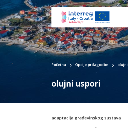
Početna
Opcije prilagodbe
olujni
olujni uspori
adaptacija građevinskog sustava