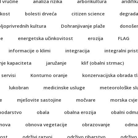
d vrućine
analiza rizika
arborikultura
aridifik
ikost
bolesti drveća
citizen science
degrada
oljoprivrednih kultura
Dohranjivanje plaže
donošen
je
energetska učinkovitost
erozija
FLAG
informacije o klimi
integracija
integralni pris
nje kapaciteta
jaružanje
klif (obalni strmac)
 servisi
Konturno oranje
konzervacijska obrada tl
lukobran
medicinske usluge
meteorološke sl
e
mješovite sastojine
močvare
morska cvje
spodarstvo
obala
obalna erozija
obalni odm
nova
obnova vegetacije
obrazovanje
odma
nost
održivi razvoj
održivo ribarstvo
održivo