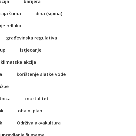
acija
barijera
cija šuma
dina (sipina)
je odluka
građevinska regulativa
tup
istjecanje
klimatska akcija
a
korištenje slatke vode
užbe
tnica
mortalitet
ak
obalni plan
k
Održiva akvakultura
 upravljanje šumama