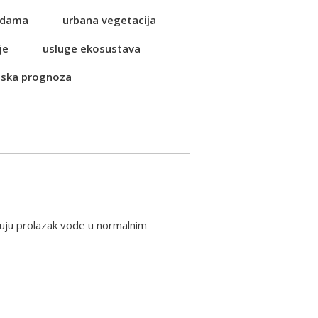
vodama
urbana vegetacija
je
usluge ekosustava
ska prognoza
ćuju prolazak vode u normalnim