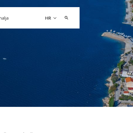
Pretraži:
malja
HR