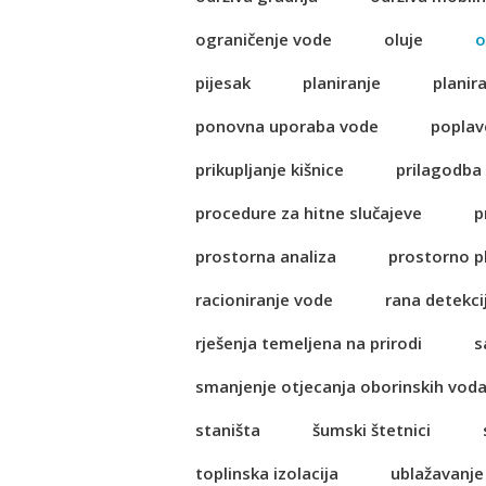
ograničenje vode
oluje
o
pijesak
planiranje
planir
ponovna uporaba vode
poplav
prikupljanje kišnice
prilagodba
procedure za hitne slučajeve
p
prostorna analiza
prostorno p
racioniranje vode
rana detekci
rješenja temeljena na prirodi
s
smanjenje otjecanja oborinskih vod
staništa
šumski štetnici
toplinska izolacija
ublažavanje