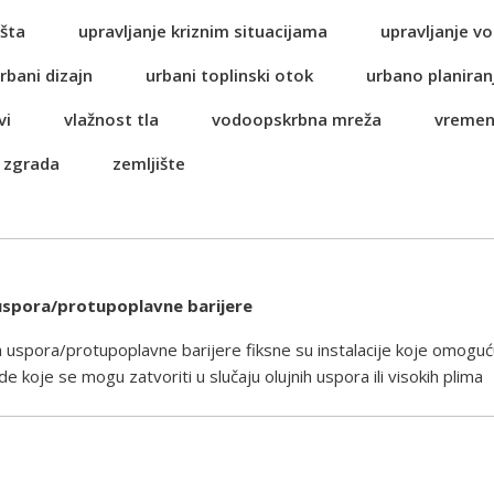
šta
upravljanje kriznim situacijama
upravljanje 
rbani dizajn
urbani toplinski otok
urbano planiran
vi
vlažnost tla
vodoopskrbna mreža
vremen
 zgrada
zemljište
 uspora/protupoplavne barijere
h uspora/protupoplavne barijere fiksne su instalacije koje omogu
de koje se mogu zatvoriti u slučaju olujnih uspora ili visokih plima