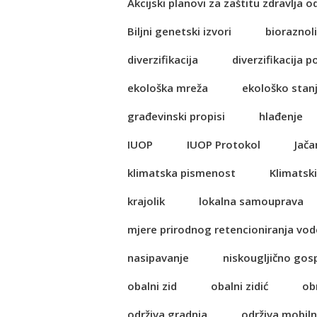
Akcijski planovi za zaštitu zdravlja o
Biljni genetski izvori
bioraznol
diverzifikacija
diverzifikacija p
ekološka mreža
ekološko stan
građevinski propisi
hlađenje
IUOP
IUOP Protokol
Jača
klimatska pismenost
Klimatski
krajolik
lokalna samouprava
mjere prirodnog retencioniranja vod
nasipavanje
niskougljično go
obalni zid
obalni zidić
ob
održiva gradnja
održiva mobil