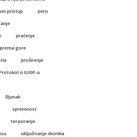
vni pristup
pero
zanje
e
praćenje
 prema gore
tla
proširenje
Protokol o IUOP-u
šljunak
spremnost
terasiranje
ksu
uključivanje dionika