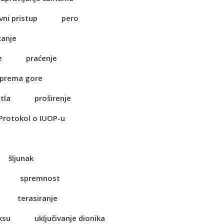
vni pristup
pero
zanje
e
praćenje
 prema gore
tla
proširenje
Protokol o IUOP-u
šljunak
spremnost
terasiranje
ksu
uključivanje dionika