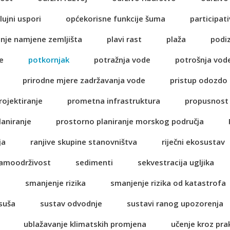
lujni uspori
općekorisne funkcije šuma
participati
anje namjene zemljišta
plavi rast
plaža
podi
e
potkornjak
potražnja vode
potrošnja vod
prirodne mjere zadržavanja vode
pristup odozdo
rojektiranje
prometna infrastruktura
propusnost 
laniranje
prostorno planiranje morskog područja
ja
ranjive skupine stanovništva
riječni ekosustav
amoodrživost
sedimenti
sekvestracija ugljika
a
smanjenje rizika
smanjenje rizika od katastrofa
suša
sustav odvodnje
sustavi ranog upozorenja
ublažavanje klimatskih promjena
učenje kroz pra