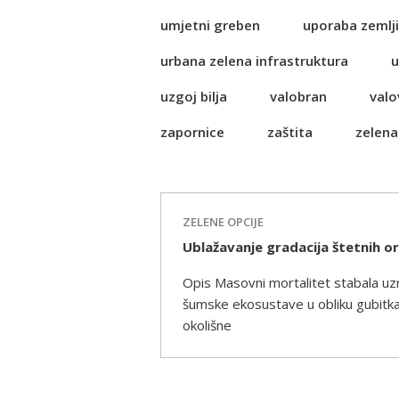
umjetni greben
uporaba zemlji
urbana zelena infrastruktura
u
uzgoj bilja
valobran
valo
zapornice
zaštita
zelena
ZELENE OPCIJE
Ublažavanje gradacija štetnih 
Opis Masovni mortalitet stabala uz
šumske ekosustave u obliku gubitka b
okolišne