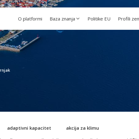
O platformi
Baza znanja
Politike EU
Profili ze
rnjak
adaptivni kapacitet
akcija za klimu