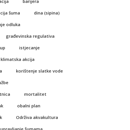
acija
barijera
cija šuma
dina (sipina)
je odluka
građevinska regulativa
tup
istjecanje
klimatska akcija
a
korištenje slatke vode
užbe
tnica
mortalitet
ak
obalni plan
k
Održiva akvakultura
 upravljanje šumama