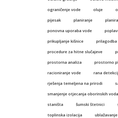
ograničenje vode
oluje
o
pijesak
planiranje
planir
ponovna uporaba vode
poplav
prikupljanje kišnice
prilagodba
procedure za hitne slučajeve
p
prostorna analiza
prostorno p
racioniranje vode
rana detekci
rješenja temeljena na prirodi
s
smanjenje otjecanja oborinskih vod
staništa
šumski štetnici
toplinska izolacija
ublažavanje