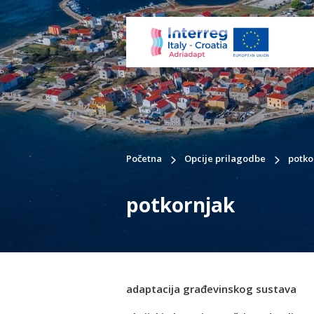
Početna
Opcije prilagodbe
potko
potkornjak
adaptacija građevinskog sustava