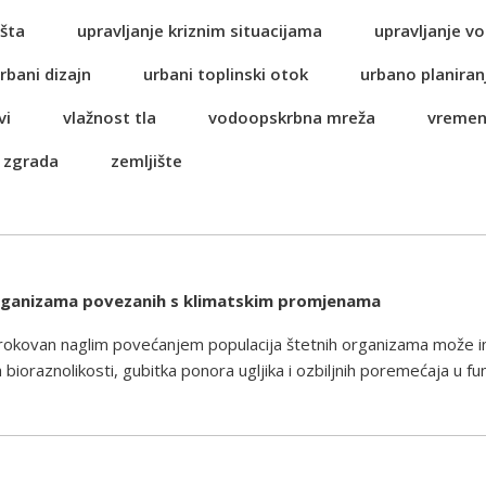
šta
upravljanje kriznim situacijama
upravljanje 
rbani dizajn
urbani toplinski otok
urbano planiran
vi
vlažnost tla
vodoopskrbna mreža
vremen
 zgrada
zemljište
organizama povezanih s klimatskim promjenama
rokovan naglim povećanjem populacija štetnih organizama može im
ioraznolikosti, gubitka ponora ugljika i ozbiljnih poremećaja u fu