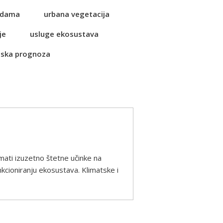
vodama
urbana vegetacija
je
usluge ekosustava
ska prognoza
ati izuzetno štetne učinke na
nkcioniranju ekosustava. Klimatske i