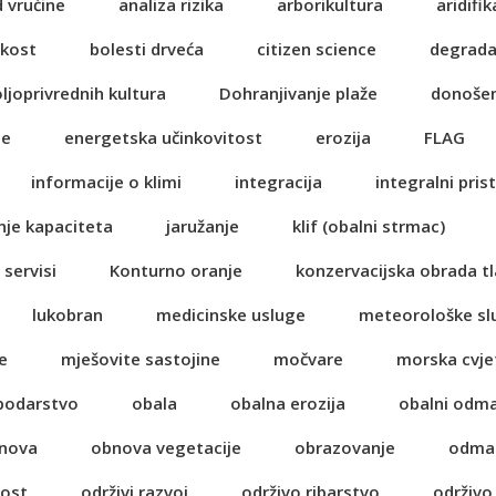
d vrućine
analiza rizika
arborikultura
aridifik
ikost
bolesti drveća
citizen science
degrada
oljoprivrednih kultura
Dohranjivanje plaže
donošen
je
energetska učinkovitost
erozija
FLAG
informacije o klimi
integracija
integralni pris
nje kapaciteta
jaružanje
klif (obalni strmac)
 servisi
Konturno oranje
konzervacijska obrada tl
lukobran
medicinske usluge
meteorološke sl
e
mješovite sastojine
močvare
morska cvje
spodarstvo
obala
obalna erozija
obalni odm
nova
obnova vegetacije
obrazovanje
odma
nost
održivi razvoj
održivo ribarstvo
održivo