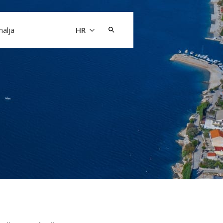
Pretraži:
malja
HR