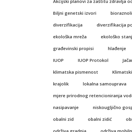
Akcijski planovi za zaštitu zdravlja o
Biljni genetski izvori
bioraznol
diverzifikacija
diverzifikacija p
ekološka mreža
ekološko stan
građevinski propisi
hlađenje
IUOP
IUOP Protokol
Jača
klimatska pismenost
Klimatski
krajolik
lokalna samouprava
mjere prirodnog retencioniranja vod
nasipavanje
niskougljično go
obalni zid
obalni zidić
ob
održiva gradnja
održiva mobil