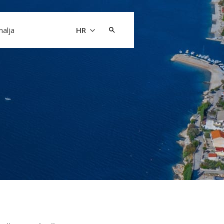
Pretraži:
malja
HR