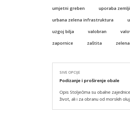
umjetni greben
uporaba zemlji
urbana zelena infrastruktura
u
uzgoj bilja
valobran
valo
zapornice
zaštita
zelena
SIVE OPCIJE
Podizanje i proširenje obale
Opis Stoljećima su obalne zajednice k
život, ali i za obranu od morskih olu