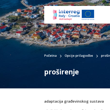
Početna
Opcije prilagodbe
proši
proširenje
adaptacija građevinskog sustava