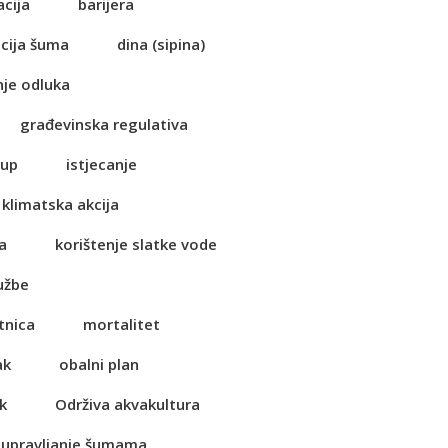
acija
barijera
cija šuma
dina (sipina)
je odluka
građevinska regulativa
tup
istjecanje
klimatska akcija
a
korištenje slatke vode
užbe
tnica
mortalitet
ak
obalni plan
k
Održiva akvakultura
 upravljanje šumama