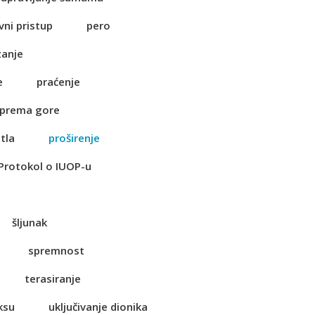
vni pristup
pero
zanje
e
praćenje
 prema gore
tla
proširenje
Protokol o IUOP-u
šljunak
spremnost
terasiranje
ksu
uključivanje dionika