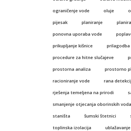
ograničenje vode
oluje
o
pijesak
planiranje
planir
ponovna uporaba vode
poplav
prikupljanje kišnice
prilagodba
procedure za hitne slučajeve
p
prostorna analiza
prostorno p
racioniranje vode
rana detekci
rješenja temeljena na prirodi
s
smanjenje otjecanja oborinskih vod
staništa
šumski štetnici
toplinska izolacija
ublažavanje