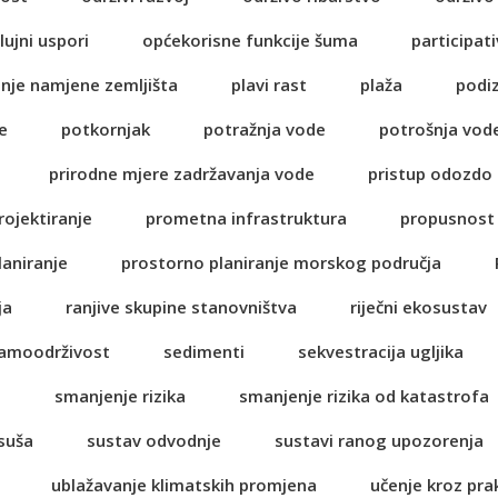
lujni uspori
općekorisne funkcije šuma
participati
anje namjene zemljišta
plavi rast
plaža
podi
e
potkornjak
potražnja vode
potrošnja vod
prirodne mjere zadržavanja vode
pristup odozdo
rojektiranje
prometna infrastruktura
propusnost 
laniranje
prostorno planiranje morskog područja
ja
ranjive skupine stanovništva
riječni ekosustav
amoodrživost
sedimenti
sekvestracija ugljika
a
smanjenje rizika
smanjenje rizika od katastrofa
suša
sustav odvodnje
sustavi ranog upozorenja
ublažavanje klimatskih promjena
učenje kroz pra