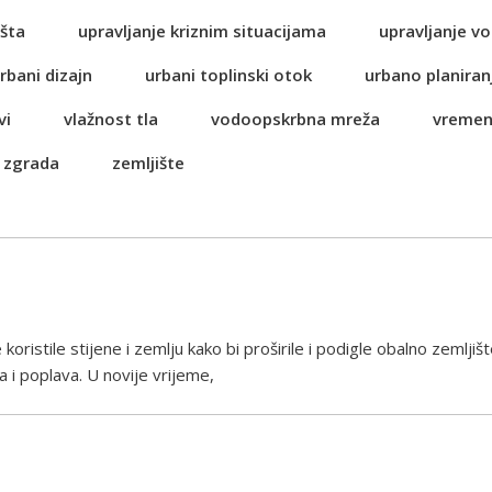
šta
upravljanje kriznim situacijama
upravljanje 
rbani dizajn
urbani toplinski otok
urbano planiran
vi
vlažnost tla
vodoopskrbna mreža
vremen
 zgrada
zemljište
oristile stijene i zemlju kako bi proširile i podigle obalno zemljiš
ja i poplava. U novije vrijeme,