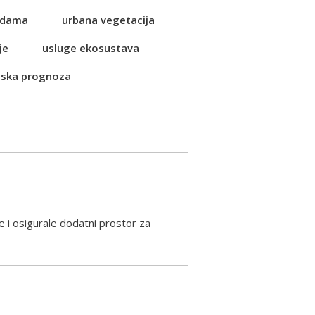
vodama
urbana vegetacija
je
usluge ekosustava
ska prognoza
te i osigurale dodatni prostor za