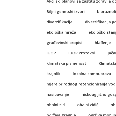
Akcijski planovi za zaštitu zdravlja o
Biljni genetski izvori
bioraznol
diverzifikacija
diverzifikacija p
ekološka mreža
ekološko stan
građevinski propisi
hlađenje
IUOP
IUOP Protokol
Jača
klimatska pismenost
Klimatski
krajolik
lokalna samouprava
mjere prirodnog retencioniranja vod
nasipavanje
niskougljično go
obalni zid
obalni zidić
ob
održiva gradnja
održiva mobil