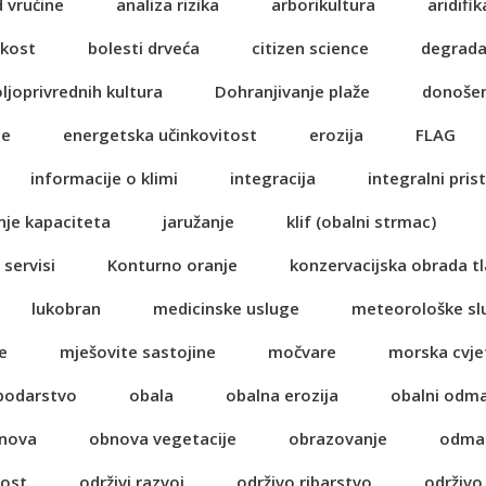
d vrućine
analiza rizika
arborikultura
aridifik
ikost
bolesti drveća
citizen science
degrada
oljoprivrednih kultura
Dohranjivanje plaže
donošen
je
energetska učinkovitost
erozija
FLAG
informacije o klimi
integracija
integralni pris
nje kapaciteta
jaružanje
klif (obalni strmac)
 servisi
Konturno oranje
konzervacijska obrada tl
lukobran
medicinske usluge
meteorološke sl
e
mješovite sastojine
močvare
morska cvje
spodarstvo
obala
obalna erozija
obalni odm
nova
obnova vegetacije
obrazovanje
odma
nost
održivi razvoj
održivo ribarstvo
održivo