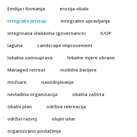
Emilija i Romanja
erozija obale
integralni pristup
integralno upravljanje
integrirana vladavina (governance)
IUOP
laguna
Landscape improvement
lokalna samouprava
lokalne mjere obrane
Managed retreat
mobilne barijere
močvare
navodnjavanje
nevladina organizacija
obalna zaštita
obalni plan
održiva rekreacija
održivi razvoj
olujni udar
organizirano povlačenje