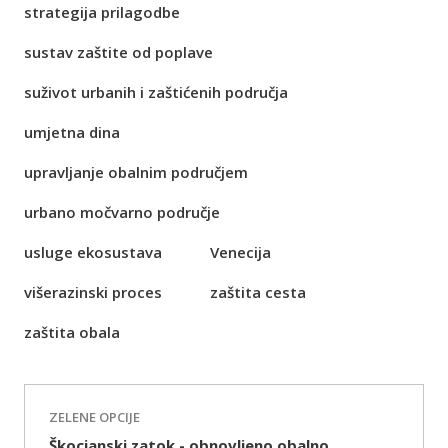
strategija prilagodbe
sustav zaštite od poplave
suživot urbanih i zaštićenih područja
umjetna dina
upravljanje obalnim područjem
urbano močvarno područje
usluge ekosustava
Venecija
višerazinski proces
zaštita cesta
zaštita obala
ZELENE OPCIJE
Škocjanski zatok - obnovljeno obalno