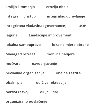
Emilija i Romanja
erozija obale
integralni pristup
integralno upravljanje
integrirana vladavina (governance)
IUOP
laguna
Landscape improvement
lokalna samouprava
lokalne mjere obrane
Managed retreat
mobilne barijere
močvare
navodnjavanje
nevladina organizacija
obalna zaštita
obalni plan
održiva rekreacija
održivi razvoj
olujni udar
organizirano povlačenje