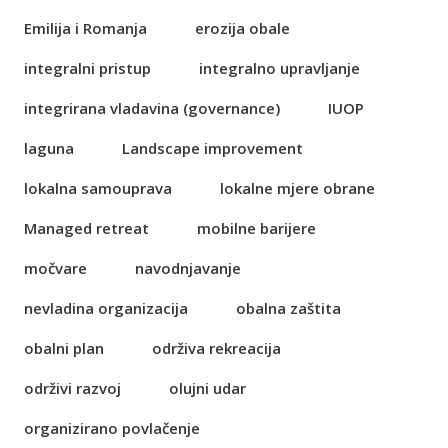
Emilija i Romanja
erozija obale
integralni pristup
integralno upravljanje
integrirana vladavina (governance)
IUOP
laguna
Landscape improvement
lokalna samouprava
lokalne mjere obrane
Managed retreat
mobilne barijere
močvare
navodnjavanje
nevladina organizacija
obalna zaštita
obalni plan
održiva rekreacija
održivi razvoj
olujni udar
organizirano povlačenje