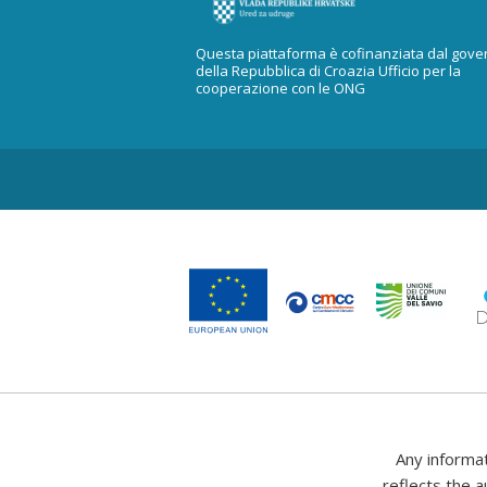
Questa piattaforma è cofinanziata dal gove
della Repubblica di Croazia Ufficio per la
cooperazione con le ONG
Any informa
reflects the a