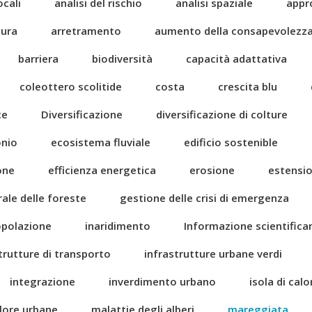
ocali
analisi del rischio
analisi spaziale
appr
tura
arretramento
aumento della consapevolezz
barriera
biodiversità
capacità adattativa
coleottero scolitide
costa
crescita blu
ce
Diversificazione
diversificazione di colture
onio
ecosistema fluviale
edificio sostenible
one
efficienza energetica
erosione
estensi
rale delle foreste
gestione delle crisi di emergenza
popolazione
inaridimento
Informazione scientific
trutture di transporto
infrastrutture urbane verdi
integrazione
inverdimento urbano
isola di cal
alore urbane
malattie degli alberi
mareggiata