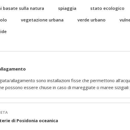
i basate sulla natura
spiaggia
stato ecologico
uolo
vegetazione urbana
verde urbano
vulne
ide
 allagamento
iata/allagamento sono installazioni fisse che permettono all’acqua
he possono essere chiuse in caso di mareggiate o maree sizigiali
IETA
aterie di Posidonia oceanica