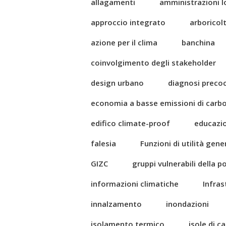
allagamenti
amministrazioni l
approccio integrato
arboricol
azione per il clima
banchina
coinvolgimento degli stakeholder
design urbano
diagnosi preco
economia a basse emissioni di carb
edifico climate-proof
educazi
falesia
Funzioni di utilità gene
GIZC
gruppi vulnerabili della 
informazioni climatiche
Infras
innalzamento
inondazioni
isolamento termico
isole di c