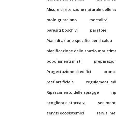
Misure di ritenzione naturale delle 
molo guardiano
mortalità
parasiti boschivi
paratoie
Piani di azione specifici per il caldo
pianificazione dello spazio marittim
popolamenti misti
preparazio
Progettazione di edifici
pront
reef artificiale
regulamenti edil
Ripascimento delle spiagge
ri
scogliera distaccata
sediment
servizi ecosistemici
servizi me