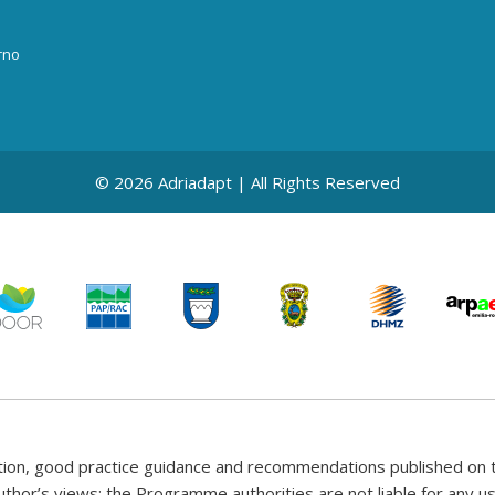
rno
© 2026 Adriadapt | All Rights Reserved
tion, good practice guidance and recommendations published on t
uthor’s views; the Programme authorities are not liable for any 