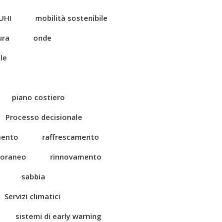
UHI
mobilità sostenibile
ura
onde
le
piano costiero
Processo decisionale
mento
raffrescamento
toraneo
rinnovamento
sabbia
Servizi climatici
sistemi di early warning