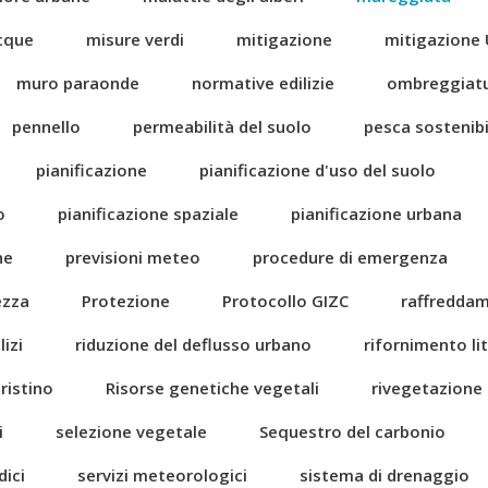
acque
misure verdi
mitigazione
mitigazione 
muro paraonde
normative edilizie
ombreggiat
pennello
permeabilità del suolo
pesca sostenibi
pianificazione
pianificazione d'uso del suolo
o
pianificazione spaziale
pianificazione urbana
ne
previsioni meteo
procedure di emergenza
ezza
Protezione
Protocollo GIZC
raffredda
izi
riduzione del deflusso urbano
rifornimento li
pristino
Risorse genetiche vegetali
rivegetazione
i
selezione vegetale
Sequestro del carbonio
dici
servizi meteorologici
sistema di drenaggio