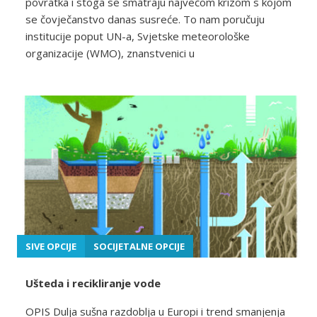
povratka i stoga se smatraju najvećom krizom s kojom
se čovječanstvo danas susreće. To nam poručuju
institucije poput UN-a, Svjetske meteorološke
organizacije (WMO), znanstvenici u
SIVE OPCIJE
SOCIJETALNE OPCIJE
Ušteda i recikliranje vode
OPIS Dulja sušna razdoblja u Europi i trend smanjenja