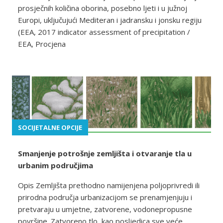
prosječnih količina oborina, posebno ljeti i u južnoj
Europi, uključujući Mediteran i jadransku i jonsku regiju
(EEA, 2017 indicator assessment of precipitation /
EEA, Procjena
SOCIJETALNE OPCIJE
Smanjenje potrošnje zemljišta i otvaranje tla u
urbanim područjima
Opis Zemljišta prethodno namijenjena poljoprivredi ili
prirodna područja urbanizacijom se prenamjenjuju i
pretvaraju u umjetne, zatvorene, vodonepropusne
površine. Zatvoreno tlo, kao posljedica sve veće