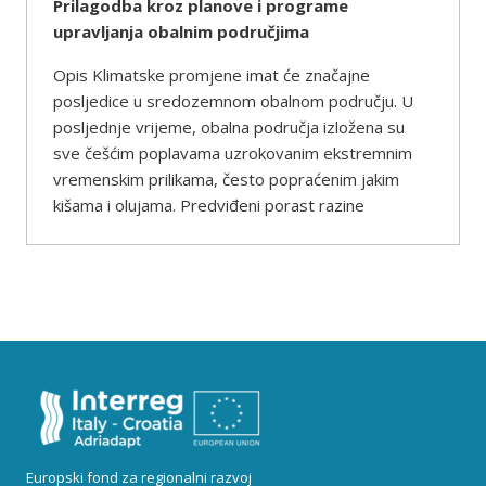
Prilagodba kroz planove i programe
upravljanja obalnim područjima
Opis Klimatske promjene imat će značajne
posljedice u sredozemnom obalnom području. U
posljednje vrijeme, obalna područja izložena su
sve češćim poplavama uzrokovanim ekstremnim
vremenskim prilikama, često popraćenim jakim
kišama i olujama. Predviđeni porast razine
Europski fond za regionalni razvoj