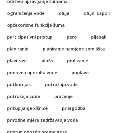
održivo upravljanje šumama
ograničenje vode
oluje
olujni uspori
općekorisne funkcije šuma
participativni pristup
pero
pijesak
planiranje
planiranje namjene zemljišta
plavi rast
plaža
podizanje
ponovna uporaba vode
poplave
potkornjak
potražnja vode
potrošnja vode
praćenje
prikupljanje kišnice
prilagodba
prirodne mjere zadržavanja vode
pristup odozdo prema gore