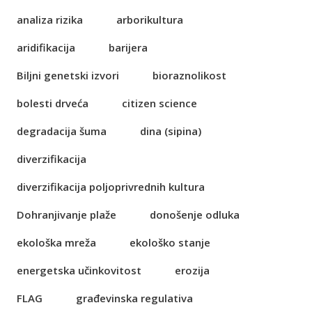
analiza rizika
arborikultura
aridifikacija
barijera
Biljni genetski izvori
bioraznolikost
bolesti drveća
citizen science
degradacija šuma
dina (sipina)
diverzifikacija
diverzifikacija poljoprivrednih kultura
Dohranjivanje plaže
donošenje odluka
ekološka mreža
ekološko stanje
energetska učinkovitost
erozija
FLAG
građevinska regulativa