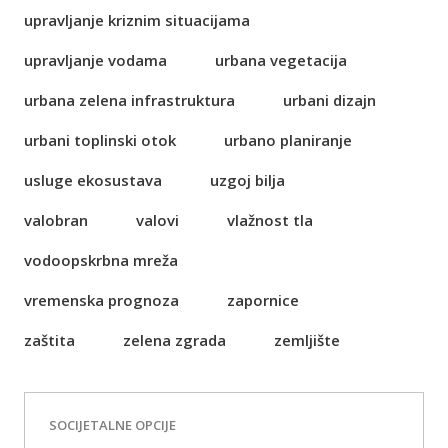
upravljanje kriznim situacijama
upravljanje vodama
urbana vegetacija
urbana zelena infrastruktura
urbani dizajn
urbani toplinski otok
urbano planiranje
usluge ekosustava
uzgoj bilja
valobran
valovi
vlažnost tla
vodoopskrbna mreža
vremenska prognoza
zapornice
zaštita
zelena zgrada
zemljište
SOCIJETALNE OPCIJE