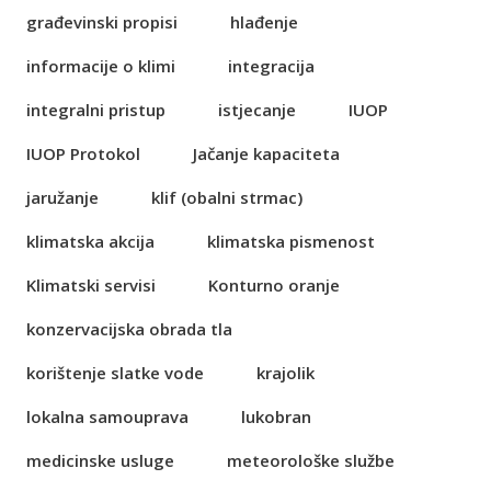
građevinski propisi
hlađenje
informacije o klimi
integracija
integralni pristup
istjecanje
IUOP
IUOP Protokol
Jačanje kapaciteta
jaružanje
klif (obalni strmac)
klimatska akcija
klimatska pismenost
Klimatski servisi
Konturno oranje
konzervacijska obrada tla
korištenje slatke vode
krajolik
lokalna samouprava
lukobran
medicinske usluge
meteorološke službe