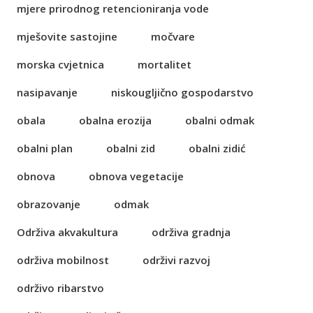
mjere prirodnog retencioniranja vode
mješovite sastojine
močvare
morska cvjetnica
mortalitet
nasipavanje
niskougljično gospodarstvo
obala
obalna erozija
obalni odmak
obalni plan
obalni zid
obalni zidić
obnova
obnova vegetacije
obrazovanje
odmak
Održiva akvakultura
održiva gradnja
održiva mobilnost
održivi razvoj
održivo ribarstvo