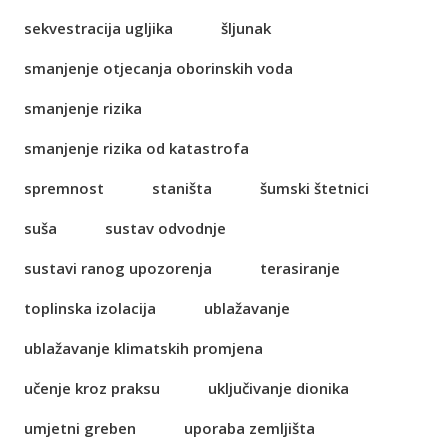
sekvestracija ugljika
šljunak
smanjenje otjecanja oborinskih voda
smanjenje rizika
smanjenje rizika od katastrofa
spremnost
staništa
šumski štetnici
suša
sustav odvodnje
sustavi ranog upozorenja
terasiranje
toplinska izolacija
ublažavanje
ublažavanje klimatskih promjena
učenje kroz praksu
uključivanje dionika
umjetni greben
uporaba zemljišta