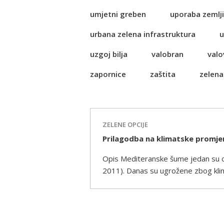
umjetni greben
uporaba zemlji
urbana zelena infrastruktura
u
uzgoj bilja
valobran
valo
zapornice
zaštita
zelena
ZELENE OPCIJE
Prilagodba na klimatske promj
Opis Mediteranske šume jedan su od
2011). Danas su ugrožene zbog klim