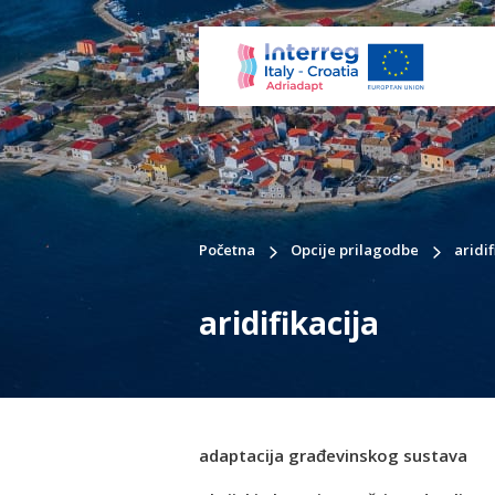
Početna
Opcije prilagodbe
aridif
aridifikacija
adaptacija građevinskog sustava