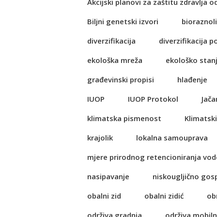
Akcijski planovi za zaštitu zdravlja o
Biljni genetski izvori
bioraznol
diverzifikacija
diverzifikacija p
ekološka mreža
ekološko stan
građevinski propisi
hlađenje
IUOP
IUOP Protokol
Jača
klimatska pismenost
Klimatski
krajolik
lokalna samouprava
mjere prirodnog retencioniranja vod
nasipavanje
niskougljično go
obalni zid
obalni zidić
ob
održiva gradnja
održiva mobil