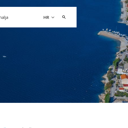
Pretraži:
malja
HR