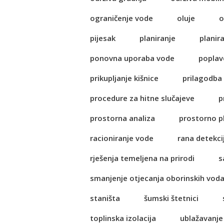
ograničenje vode
oluje
o
pijesak
planiranje
planir
ponovna uporaba vode
poplav
prikupljanje kišnice
prilagodba
procedure za hitne slučajeve
p
prostorna analiza
prostorno p
racioniranje vode
rana detekci
rješenja temeljena na prirodi
s
smanjenje otjecanja oborinskih vod
staništa
šumski štetnici
toplinska izolacija
ublažavanje