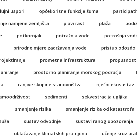
lujni uspori
općekorisne funkcije šuma
participati
anje namjene zemljišta
plavi rast
plaža
podi
e
potkornjak
potražnja vode
potrošnja vod
prirodne mjere zadržavanja vode
pristup odozdo
rojektiranje
prometna infrastruktura
propusnost 
laniranje
prostorno planiranje morskog područja
ja
ranjive skupine stanovništva
riječni ekosustav
amoodrživost
sedimenti
sekvestracija ugljika
a
smanjenje rizika
smanjenje rizika od katastrofa
suša
sustav odvodnje
sustavi ranog upozorenja
ublažavanje klimatskih promjena
učenje kroz pra