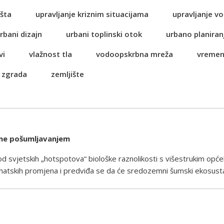
šta
upravljanje kriznim situacijama
upravljanje 
rbani dizajn
urbani toplinski otok
urbano planiran
vi
vlažnost tla
vodoopskrbna mreža
vremen
 zgrada
zemljište
ene pošumljavanjem
 svjetskih „hotspotova“ biološke raznolikosti s višestrukim opće
atskih promjena i predviđa se da će sredozemni šumski ekosustav