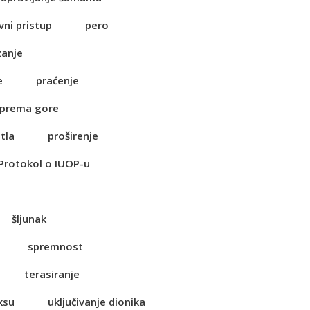
vni pristup
pero
zanje
e
praćenje
 prema gore
tla
proširenje
Protokol o IUOP-u
šljunak
spremnost
terasiranje
ksu
uključivanje dionika