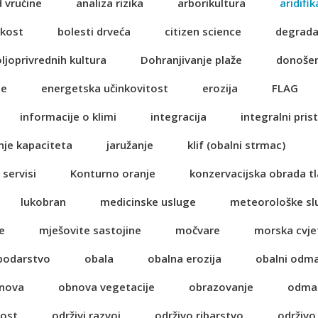
d vrućine
analiza rizika
arborikultura
aridifik
ikost
bolesti drveća
citizen science
degrada
oljoprivrednih kultura
Dohranjivanje plaže
donošen
je
energetska učinkovitost
erozija
FLAG
informacije o klimi
integracija
integralni pris
nje kapaciteta
jaružanje
klif (obalni strmac)
 servisi
Konturno oranje
konzervacijska obrada tl
lukobran
medicinske usluge
meteorološke sl
e
mješovite sastojine
močvare
morska cvje
spodarstvo
obala
obalna erozija
obalni odm
nova
obnova vegetacije
obrazovanje
odma
nost
održivi razvoj
održivo ribarstvo
održivo