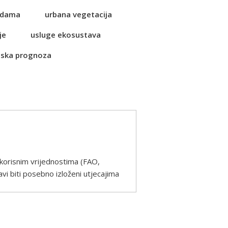
vodama
urbana vegetacija
je
usluge ekosustava
ska prognoza
korisnim vrijednostima (FAO,
i biti posebno izloženi utjecajima