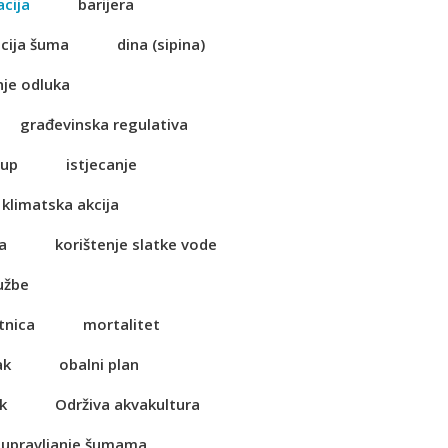
acija
barijera
cija šuma
dina (sipina)
je odluka
građevinska regulativa
tup
istjecanje
klimatska akcija
a
korištenje slatke vode
užbe
tnica
mortalitet
ak
obalni plan
k
Održiva akvakultura
 upravljanje šumama