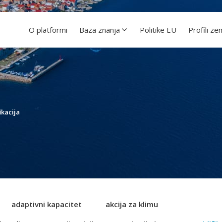
O platformi
Baza znanja
Politike EU
Profili ze
ikacija
adaptivni kapacitet
akcija za klimu