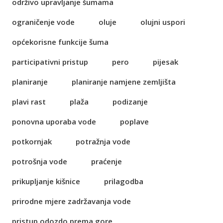
održivo upravljanje šumama
ograničenje vode
oluje
olujni uspori
općekorisne funkcije šuma
participativni pristup
pero
pijesak
planiranje
planiranje namjene zemljišta
plavi rast
plaža
podizanje
ponovna uporaba vode
poplave
potkornjak
potražnja vode
potrošnja vode
praćenje
prikupljanje kišnice
prilagodba
prirodne mjere zadržavanja vode
pristup odozdo prema gore