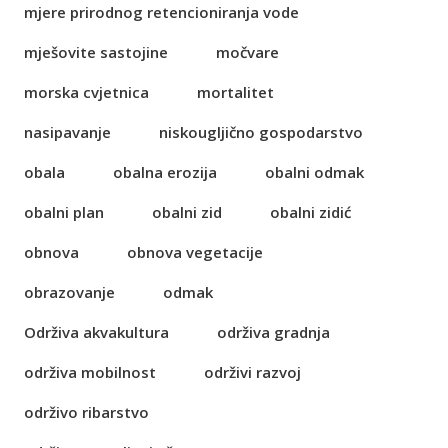
mjere prirodnog retencioniranja vode
mješovite sastojine
močvare
morska cvjetnica
mortalitet
nasipavanje
niskougljično gospodarstvo
obala
obalna erozija
obalni odmak
obalni plan
obalni zid
obalni zidić
obnova
obnova vegetacije
obrazovanje
odmak
Održiva akvakultura
održiva gradnja
održiva mobilnost
održivi razvoj
održivo ribarstvo