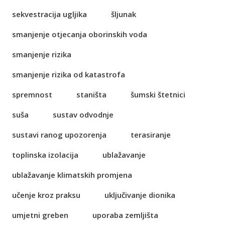
sekvestracija ugljika
šljunak
smanjenje otjecanja oborinskih voda
smanjenje rizika
smanjenje rizika od katastrofa
spremnost
staništa
šumski štetnici
suša
sustav odvodnje
sustavi ranog upozorenja
terasiranje
toplinska izolacija
ublažavanje
ublažavanje klimatskih promjena
učenje kroz praksu
uključivanje dionika
umjetni greben
uporaba zemljišta