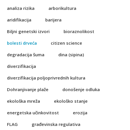
analiza rizika
arborikultura
aridifikacija
barijera
Biljni genetski izvori
bioraznolikost
bolesti drveća
citizen science
degradacija šuma
dina (sipina)
diverzifikacija
diverzifikacija poljoprivrednih kultura
Dohranjivanje plaže
donošenje odluka
ekološka mreža
ekološko stanje
energetska učinkovitost
erozija
FLAG
građevinska regulativa