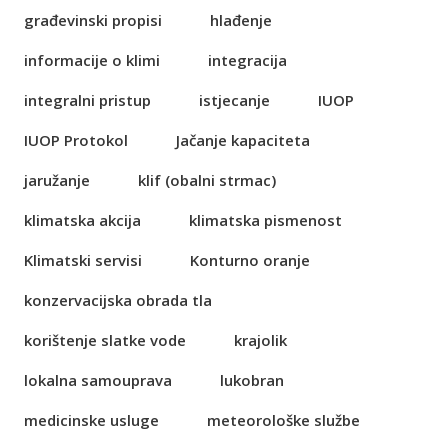
građevinski propisi
hlađenje
informacije o klimi
integracija
integralni pristup
istjecanje
IUOP
IUOP Protokol
Jačanje kapaciteta
jaružanje
klif (obalni strmac)
klimatska akcija
klimatska pismenost
Klimatski servisi
Konturno oranje
konzervacijska obrada tla
korištenje slatke vode
krajolik
lokalna samouprava
lukobran
medicinske usluge
meteorološke službe