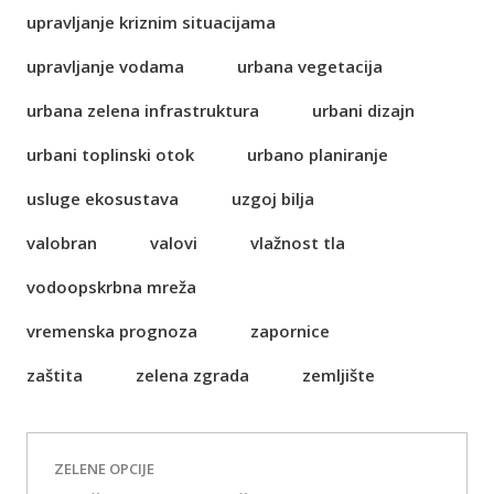
upravljanje kriznim situacijama
upravljanje vodama
urbana vegetacija
urbana zelena infrastruktura
urbani dizajn
urbani toplinski otok
urbano planiranje
usluge ekosustava
uzgoj bilja
valobran
valovi
vlažnost tla
vodoopskrbna mreža
vremenska prognoza
zapornice
zaštita
zelena zgrada
zemljište
ZELENE OPCIJE