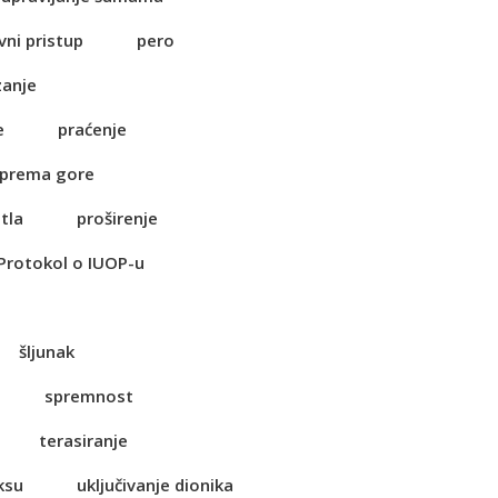
vni pristup
pero
zanje
e
praćenje
 prema gore
tla
proširenje
Protokol o IUOP-u
šljunak
spremnost
terasiranje
ksu
uključivanje dionika