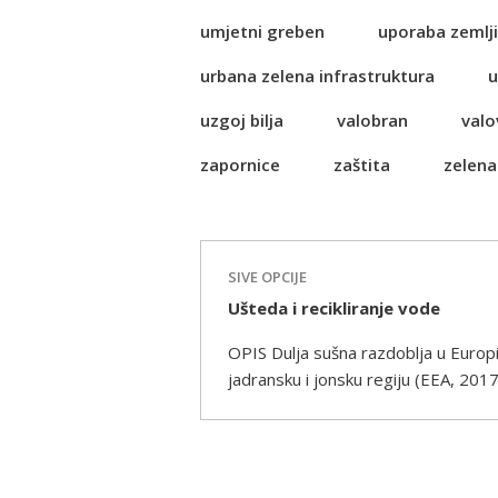
umjetni greben
uporaba zemlji
urbana zelena infrastruktura
u
uzgoj bilja
valobran
valo
zapornice
zaštita
zelena
SIVE OPCIJE
Ušteda i recikliranje vode
OPIS Dulja sušna razdoblja u Europi 
jadransku i jonsku regiju (EEA, 201