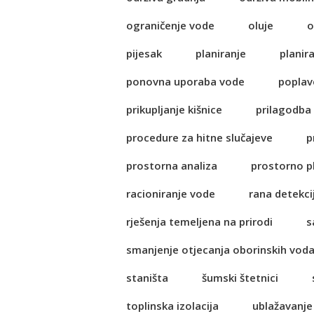
ograničenje vode
oluje
o
pijesak
planiranje
planir
ponovna uporaba vode
poplav
prikupljanje kišnice
prilagodba
procedure za hitne slučajeve
p
prostorna analiza
prostorno p
racioniranje vode
rana detekci
rješenja temeljena na prirodi
s
smanjenje otjecanja oborinskih vod
staništa
šumski štetnici
toplinska izolacija
ublažavanje