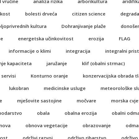
d vrućine
analiza rizika
arborikultura
aridifik
ikost
bolesti drveća
citizen science
degrada
oljoprivrednih kultura
Dohranjivanje plaže
donošen
je
energetska učinkovitost
erozija
FLAG
informacije o klimi
integracija
integralni pris
nje kapaciteta
jaružanje
klif (obalni strmac)
 servisi
Konturno oranje
konzervacijska obrada tl
lukobran
medicinske usluge
meteorološke sl
e
mješovite sastojine
močvare
morska cvje
spodarstvo
obala
obalna erozija
obalni odm
nova
obnova vegetacije
obrazovanje
odma
nost
održivi razvoj
održivo ribarstvo
održivo