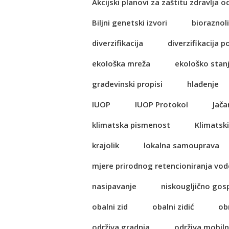
Akcijski planovi za zaštitu zdravlja o
Biljni genetski izvori
bioraznol
diverzifikacija
diverzifikacija p
ekološka mreža
ekološko stan
građevinski propisi
hlađenje
IUOP
IUOP Protokol
Jača
klimatska pismenost
Klimatski
krajolik
lokalna samouprava
mjere prirodnog retencioniranja vod
nasipavanje
niskougljično go
obalni zid
obalni zidić
ob
održiva gradnja
održiva mobil