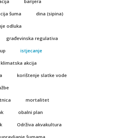
acija
barijera
cija šuma
dina (sipina)
je odluka
građevinska regulativa
tup
istjecanje
klimatska akcija
a
korištenje slatke vode
užbe
tnica
mortalitet
ak
obalni plan
k
Održiva akvakultura
 upravljanje šumama