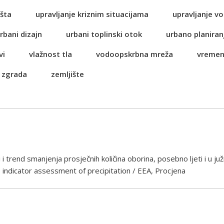
šta
upravljanje kriznim situacijama
upravljanje 
rbani dizajn
urbani toplinski otok
urbano planiran
vi
vlažnost tla
vodoopskrbna mreža
vremen
 zgrada
zemljište
i trend smanjenja prosječnih količina oborina, posebno ljeti i u juž
7 indicator assessment of precipitation / EEA, Procjena