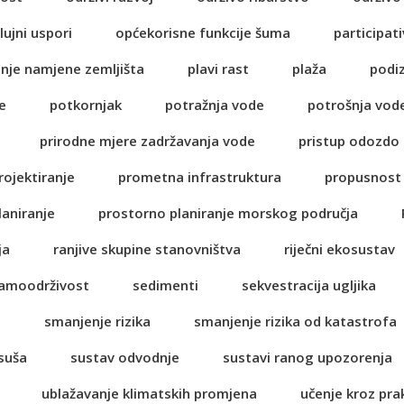
lujni uspori
općekorisne funkcije šuma
participati
anje namjene zemljišta
plavi rast
plaža
podi
e
potkornjak
potražnja vode
potrošnja vod
prirodne mjere zadržavanja vode
pristup odozdo
rojektiranje
prometna infrastruktura
propusnost 
laniranje
prostorno planiranje morskog područja
ja
ranjive skupine stanovništva
riječni ekosustav
amoodrživost
sedimenti
sekvestracija ugljika
a
smanjenje rizika
smanjenje rizika od katastrofa
suša
sustav odvodnje
sustavi ranog upozorenja
ublažavanje klimatskih promjena
učenje kroz pra