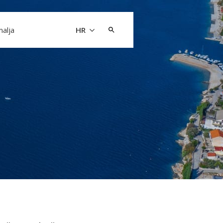
Pretraži:
malja
HR