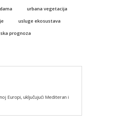
vodama
urbana vegetacija
je
usluge ekosustava
ska prognoza
noj Europi, uključujući Mediteran i