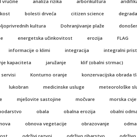
d vrućine
analiza rizika
arborikultura
aridifik
ikost
bolesti drveća
citizen science
degrada
oljoprivrednih kultura
Dohranjivanje plaže
donošen
je
energetska učinkovitost
erozija
FLAG
informacije o klimi
integracija
integralni pris
nje kapaciteta
jaružanje
klif (obalni strmac)
 servisi
Konturno oranje
konzervacijska obrada tl
lukobran
medicinske usluge
meteorološke sl
e
mješovite sastojine
močvare
morska cvje
spodarstvo
obala
obalna erozija
obalni odm
nova
obnova vegetacije
obrazovanje
odma
nost
održivi razvoj
održivo ribarstvo
održivo