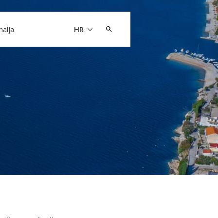
Pretraži:
malja
HR