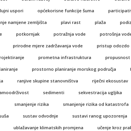
lujni uspori
općekorisne funkcije šuma
participati
anje namjene zemljišta
plavi rast
plaža
podi
e
potkornjak
potražnja vode
potrošnja vod
prirodne mjere zadržavanja vode
pristup odozdo
rojektiranje
prometna infrastruktura
propusnost 
laniranje
prostorno planiranje morskog područja
ja
ranjive skupine stanovništva
riječni ekosustav
amoodrživost
sedimenti
sekvestracija ugljika
a
smanjenje rizika
smanjenje rizika od katastrofa
suša
sustav odvodnje
sustavi ranog upozorenja
ublažavanje klimatskih promjena
učenje kroz pra