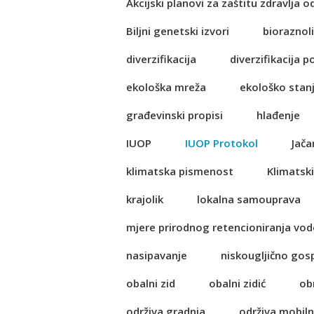
Akcijski planovi za zaštitu zdravlja o
Biljni genetski izvori
bioraznol
diverzifikacija
diverzifikacija p
ekološka mreža
ekološko stan
građevinski propisi
hlađenje
IUOP
IUOP Protokol
Jača
klimatska pismenost
Klimatski
krajolik
lokalna samouprava
mjere prirodnog retencioniranja vod
nasipavanje
niskougljično go
obalni zid
obalni zidić
ob
održiva gradnja
održiva mobil