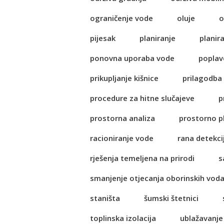
ograničenje vode
oluje
o
pijesak
planiranje
planir
ponovna uporaba vode
poplav
prikupljanje kišnice
prilagodba
procedure za hitne slučajeve
p
prostorna analiza
prostorno p
racioniranje vode
rana detekci
rješenja temeljena na prirodi
s
smanjenje otjecanja oborinskih vod
staništa
šumski štetnici
toplinska izolacija
ublažavanje