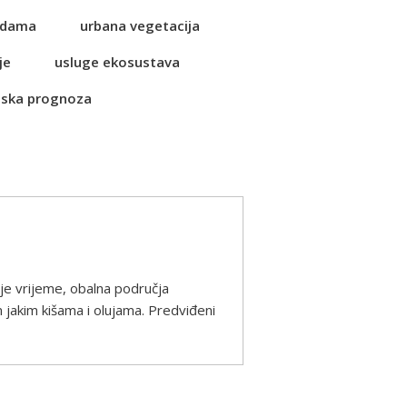
vodama
urbana vegetacija
je
usluge ekosustava
ska prognoza
e vrijeme, obalna područja
akim kišama i olujama. Predviđeni