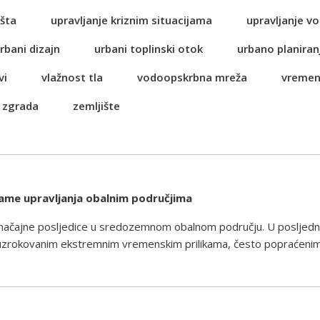
šta
upravljanje kriznim situacijama
upravljanje 
rbani dizajn
urbani toplinski otok
urbano planiran
vi
vlažnost tla
vodoopskrbna mreža
vremen
 zgrada
zemljište
rame upravljanja obalnim područjima
načajne posljedice u sredozemnom obalnom području. U posljednj
uzrokovanim ekstremnim vremenskim prilikama, često popraćenim j