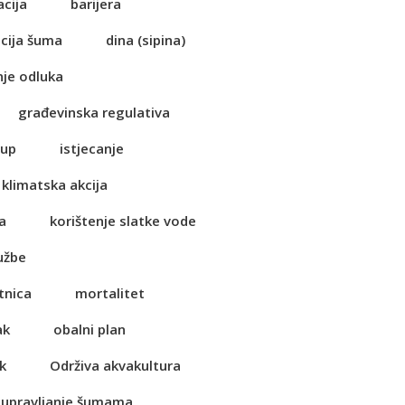
acija
barijera
cija šuma
dina (sipina)
je odluka
građevinska regulativa
tup
istjecanje
klimatska akcija
a
korištenje slatke vode
užbe
tnica
mortalitet
ak
obalni plan
k
Održiva akvakultura
 upravljanje šumama