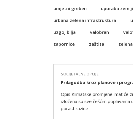
umjetni greben
uporaba zemlji
urbana zelena infrastruktura
u
uzgoj bilja
valobran
valo
zapornice
zaštita
zelena
SOCIJETALNE OPCIJE
Prilagodba kroz planove i prog
Opis Klimatske promjene imat će z
izložena su sve češćim poplavama 
porast razine