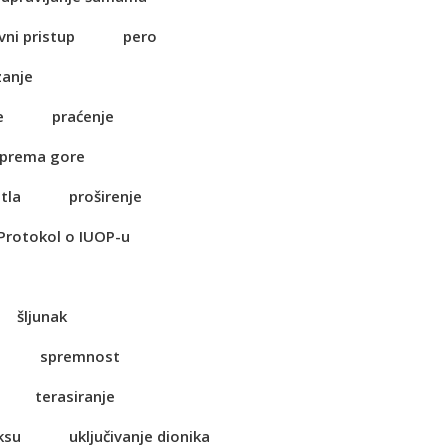
vni pristup
pero
zanje
e
praćenje
 prema gore
tla
proširenje
Protokol o IUOP-u
šljunak
spremnost
terasiranje
ksu
uključivanje dionika