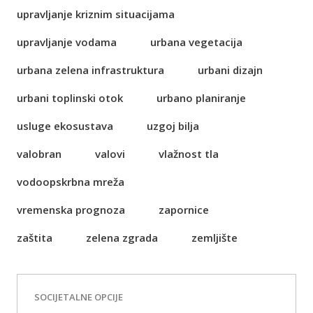
upravljanje kriznim situacijama
upravljanje vodama
urbana vegetacija
urbana zelena infrastruktura
urbani dizajn
urbani toplinski otok
urbano planiranje
usluge ekosustava
uzgoj bilja
valobran
valovi
vlažnost tla
vodoopskrbna mreža
vremenska prognoza
zapornice
zaštita
zelena zgrada
zemljište
SOCIJETALNE OPCIJE