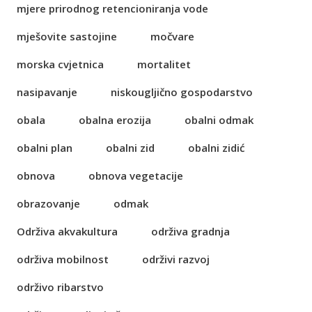
mjere prirodnog retencioniranja vode
mješovite sastojine
močvare
morska cvjetnica
mortalitet
nasipavanje
niskougljično gospodarstvo
obala
obalna erozija
obalni odmak
obalni plan
obalni zid
obalni zidić
obnova
obnova vegetacije
obrazovanje
odmak
Održiva akvakultura
održiva gradnja
održiva mobilnost
održivi razvoj
održivo ribarstvo