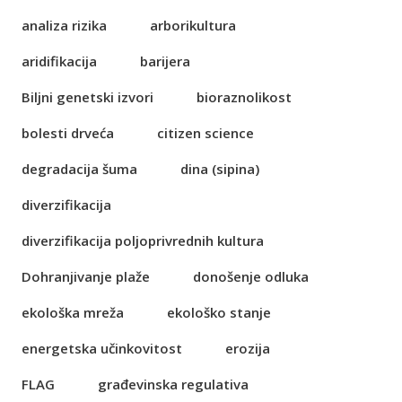
analiza rizika
arborikultura
aridifikacija
barijera
Biljni genetski izvori
bioraznolikost
bolesti drveća
citizen science
degradacija šuma
dina (sipina)
diverzifikacija
diverzifikacija poljoprivrednih kultura
Dohranjivanje plaže
donošenje odluka
ekološka mreža
ekološko stanje
energetska učinkovitost
erozija
FLAG
građevinska regulativa