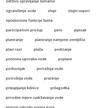
održivo upravljanje šumama
ograničenje vode
oluje
olujni uspori
općekorisne funkcije šuma
participativni pristup
pero
pijesak
planiranje
planiranje namjene zemljišta
plavi rast
plaža
podizanje
ponovna uporaba vode
poplave
potkornjak
potražnja vode
potrošnja vode
praćenje
prikupljanje kišnice
prilagodba
prirodne mjere zadržavanja vode
pristup odozdo prema gore