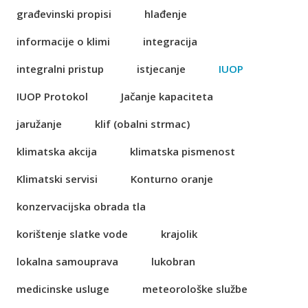
građevinski propisi
hlađenje
informacije o klimi
integracija
integralni pristup
istjecanje
IUOP
IUOP Protokol
Jačanje kapaciteta
jaružanje
klif (obalni strmac)
klimatska akcija
klimatska pismenost
Klimatski servisi
Konturno oranje
konzervacijska obrada tla
korištenje slatke vode
krajolik
lokalna samouprava
lukobran
medicinske usluge
meteorološke službe