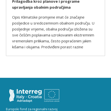
Prilagodba kroz planove i programe
upravljanja obalnim područjima
Opis Klimatske promjene imat će značajne
posljedice u sredozemnom obalnom području. U
posljednje vrijeme, obalna područja izložena su
sve češćim poplavama uzrokovanim ekstremnim
vremenskim prilikama, često popraćenim jakim
kišama i olujama. Predviđeni porast razine
Europski fond za regionalni razvoj