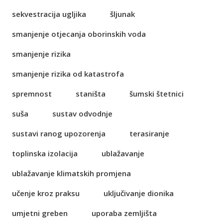
sekvestracija ugljika
šljunak
smanjenje otjecanja oborinskih voda
smanjenje rizika
smanjenje rizika od katastrofa
spremnost
staništa
šumski štetnici
suša
sustav odvodnje
sustavi ranog upozorenja
terasiranje
toplinska izolacija
ublažavanje
ublažavanje klimatskih promjena
učenje kroz praksu
uključivanje dionika
umjetni greben
uporaba zemljišta