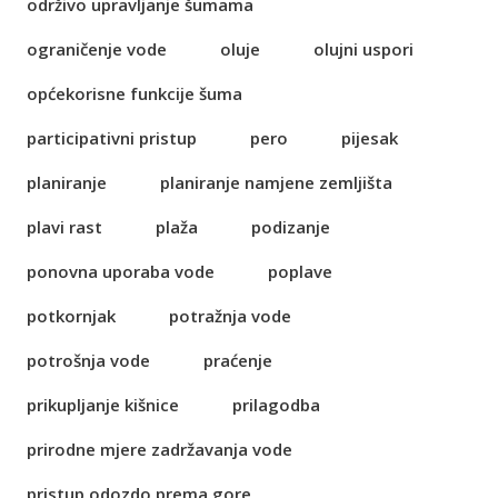
održivo upravljanje šumama
ograničenje vode
oluje
olujni uspori
općekorisne funkcije šuma
participativni pristup
pero
pijesak
planiranje
planiranje namjene zemljišta
plavi rast
plaža
podizanje
ponovna uporaba vode
poplave
potkornjak
potražnja vode
potrošnja vode
praćenje
prikupljanje kišnice
prilagodba
prirodne mjere zadržavanja vode
pristup odozdo prema gore