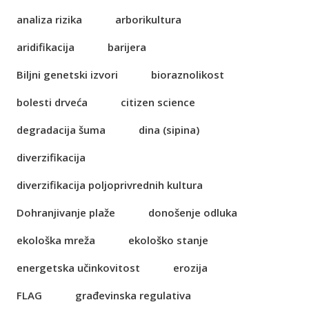
analiza rizika
arborikultura
aridifikacija
barijera
Biljni genetski izvori
bioraznolikost
bolesti drveća
citizen science
degradacija šuma
dina (sipina)
diverzifikacija
diverzifikacija poljoprivrednih kultura
Dohranjivanje plaže
donošenje odluka
ekološka mreža
ekološko stanje
energetska učinkovitost
erozija
FLAG
građevinska regulativa