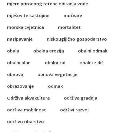
mjere prirodnog retencioniranja vode
mješovite sastojine
močvare
morska cvjetnica
mortalitet
nasipavanje
niskougljično gospodarstvo
obala
obalna erozija
obalni odmak
obalni plan
obalni zid
obalni zidić
obnova
obnova vegetacije
obrazovanje
odmak
Održiva akvakultura
održiva gradnja
održiva mobilnost
održivi razvoj
održivo ribarstvo