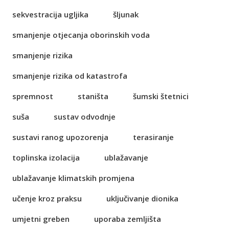
sekvestracija ugljika
šljunak
smanjenje otjecanja oborinskih voda
smanjenje rizika
smanjenje rizika od katastrofa
spremnost
staništa
šumski štetnici
suša
sustav odvodnje
sustavi ranog upozorenja
terasiranje
toplinska izolacija
ublažavanje
ublažavanje klimatskih promjena
učenje kroz praksu
uključivanje dionika
umjetni greben
uporaba zemljišta