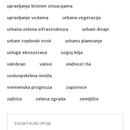
upravljanje kriznim situacijama
upravljanje vodama
urbana vegetacija
urbana zelena infrastruktura
urbani dizajn
urbani toplinski otok
urbano planiranje
usluge ekosustava
uzgoj bilja
valobran
valovi
vlažnost tla
vodoopskrbna mreža
vremenska prognoza
zapornice
zaštita
zelena zgrada
zemljište
SOCIJETALNE OPCIJE