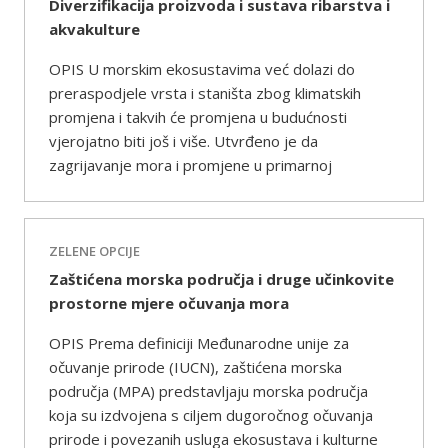
Diverzifikacija proizvoda i sustava ribarstva i
akvakulture
OPIS U morskim ekosustavima već dolazi do
preraspodjele vrsta i staništa zbog klimatskih
promjena i takvih će promjena u budućnosti
vjerojatno biti još i više. Utvrđeno je da
zagrijavanje mora i promjene u primarnoj
ZELENE OPCIJE
Zaštićena morska područja i druge učinkovite
prostorne mjere očuvanja mora
OPIS Prema definiciji Međunarodne unije za
očuvanje prirode (IUCN), zaštićena morska
područja (MPA) predstavljaju morska područja
koja su izdvojena s ciljem dugoročnog očuvanja
prirode i povezanih usluga ekosustava i kulturne