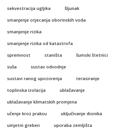
sekvestracija ugljika
šljunak
smanjenje otjecanja oborinskih voda
smanjenje rizika
smanjenje rizika od katastrofa
spremnost
staništa
šumski štetnici
suša
sustav odvodnje
sustavi ranog upozorenja
terasiranje
toplinska izolacija
ublažavanje
ublažavanje klimatskih promjena
učenje kroz praksu
uključivanje dionika
umjetni greben
uporaba zemljišta