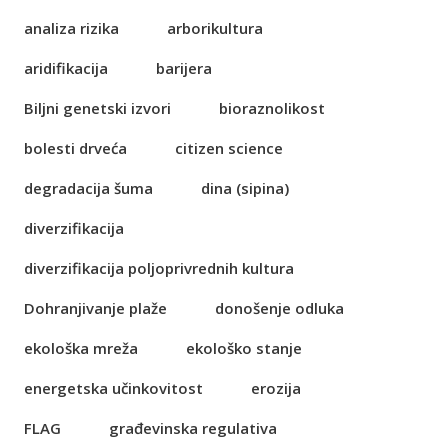
analiza rizika
arborikultura
aridifikacija
barijera
Biljni genetski izvori
bioraznolikost
bolesti drveća
citizen science
degradacija šuma
dina (sipina)
diverzifikacija
diverzifikacija poljoprivrednih kultura
Dohranjivanje plaže
donošenje odluka
ekološka mreža
ekološko stanje
energetska učinkovitost
erozija
FLAG
građevinska regulativa