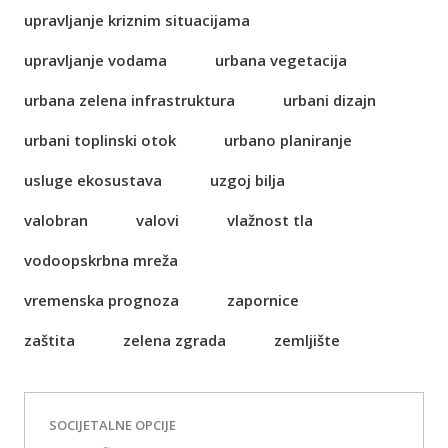
upravljanje kriznim situacijama
upravljanje vodama
urbana vegetacija
urbana zelena infrastruktura
urbani dizajn
urbani toplinski otok
urbano planiranje
usluge ekosustava
uzgoj bilja
valobran
valovi
vlažnost tla
vodoopskrbna mreža
vremenska prognoza
zapornice
zaštita
zelena zgrada
zemljište
SOCIJETALNE OPCIJE