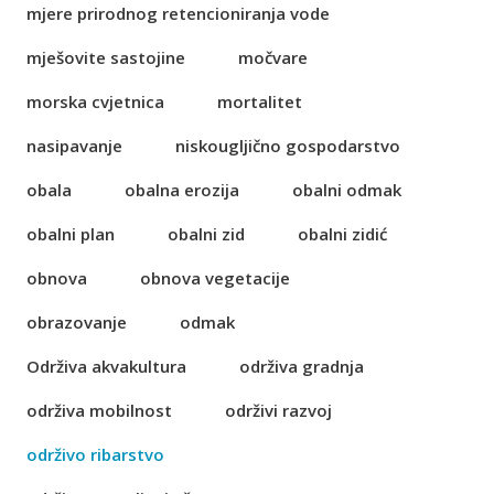
mjere prirodnog retencioniranja vode
mješovite sastojine
močvare
morska cvjetnica
mortalitet
nasipavanje
niskougljično gospodarstvo
obala
obalna erozija
obalni odmak
obalni plan
obalni zid
obalni zidić
obnova
obnova vegetacije
obrazovanje
odmak
Održiva akvakultura
održiva gradnja
održiva mobilnost
održivi razvoj
održivo ribarstvo