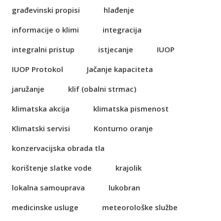
građevinski propisi
hlađenje
informacije o klimi
integracija
integralni pristup
istjecanje
IUOP
IUOP Protokol
Jačanje kapaciteta
jaružanje
klif (obalni strmac)
klimatska akcija
klimatska pismenost
Klimatski servisi
Konturno oranje
konzervacijska obrada tla
korištenje slatke vode
krajolik
lokalna samouprava
lukobran
medicinske usluge
meteorološke službe