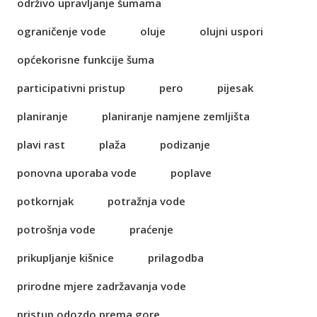
održivo upravljanje šumama
ograničenje vode
oluje
olujni uspori
općekorisne funkcije šuma
participativni pristup
pero
pijesak
planiranje
planiranje namjene zemljišta
plavi rast
plaža
podizanje
ponovna uporaba vode
poplave
potkornjak
potražnja vode
potrošnja vode
praćenje
prikupljanje kišnice
prilagodba
prirodne mjere zadržavanja vode
pristup odozdo prema gore