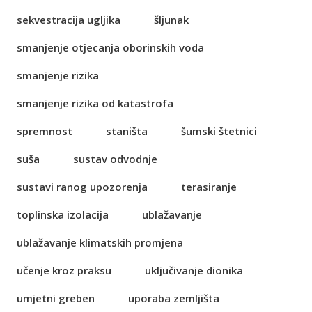
sekvestracija ugljika
šljunak
smanjenje otjecanja oborinskih voda
smanjenje rizika
smanjenje rizika od katastrofa
spremnost
staništa
šumski štetnici
suša
sustav odvodnje
sustavi ranog upozorenja
terasiranje
toplinska izolacija
ublažavanje
ublažavanje klimatskih promjena
učenje kroz praksu
uključivanje dionika
umjetni greben
uporaba zemljišta