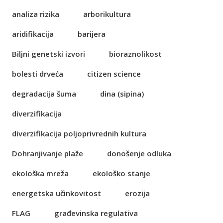
analiza rizika
arborikultura
aridifikacija
barijera
Biljni genetski izvori
bioraznolikost
bolesti drveća
citizen science
degradacija šuma
dina (sipina)
diverzifikacija
diverzifikacija poljoprivrednih kultura
Dohranjivanje plaže
donošenje odluka
ekološka mreža
ekološko stanje
energetska učinkovitost
erozija
FLAG
građevinska regulativa