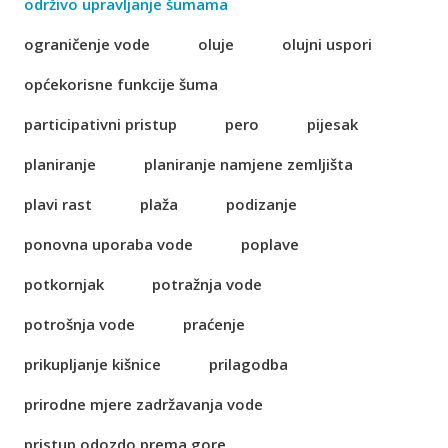
održivo upravljanje šumama
ograničenje vode
oluje
olujni uspori
općekorisne funkcije šuma
participativni pristup
pero
pijesak
planiranje
planiranje namjene zemljišta
plavi rast
plaža
podizanje
ponovna uporaba vode
poplave
potkornjak
potražnja vode
potrošnja vode
praćenje
prikupljanje kišnice
prilagodba
prirodne mjere zadržavanja vode
pristup odozdo prema gore