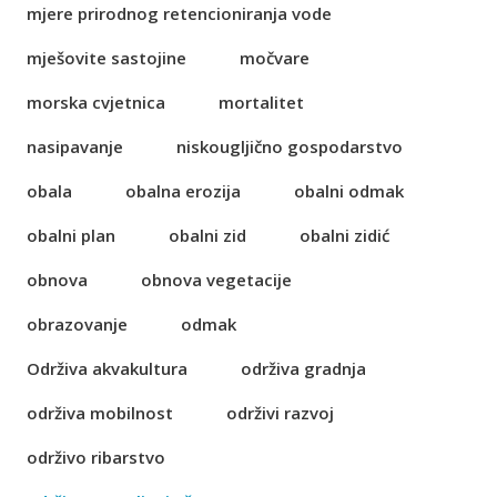
mjere prirodnog retencioniranja vode
mješovite sastojine
močvare
morska cvjetnica
mortalitet
nasipavanje
niskougljično gospodarstvo
obala
obalna erozija
obalni odmak
obalni plan
obalni zid
obalni zidić
obnova
obnova vegetacije
obrazovanje
odmak
Održiva akvakultura
održiva gradnja
održiva mobilnost
održivi razvoj
održivo ribarstvo