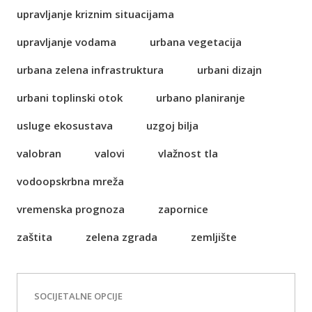
upravljanje kriznim situacijama
upravljanje vodama
urbana vegetacija
urbana zelena infrastruktura
urbani dizajn
urbani toplinski otok
urbano planiranje
usluge ekosustava
uzgoj bilja
valobran
valovi
vlažnost tla
vodoopskrbna mreža
vremenska prognoza
zapornice
zaštita
zelena zgrada
zemljište
SOCIJETALNE OPCIJE