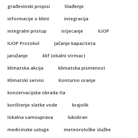
građevinski propisi
hlađenje
informacije o klimi
integracija
integralni pristup
istjecanje
IUOP
IUOP Protokol
Jačanje kapaciteta
jaružanje
klif (obalni strmac)
klimatska akcija
klimatska pismenost
Klimatski servisi
Konturno oranje
konzervacijska obrada tla
korištenje slatke vode
krajolik
lokalna samouprava
lukobran
medicinske usluge
meteorološke službe