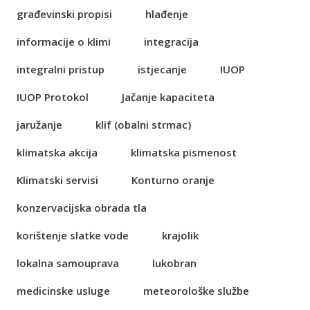
građevinski propisi
hlađenje
informacije o klimi
integracija
integralni pristup
istjecanje
IUOP
IUOP Protokol
Jačanje kapaciteta
jaružanje
klif (obalni strmac)
klimatska akcija
klimatska pismenost
Klimatski servisi
Konturno oranje
konzervacijska obrada tla
korištenje slatke vode
krajolik
lokalna samouprava
lukobran
medicinske usluge
meteorološke službe