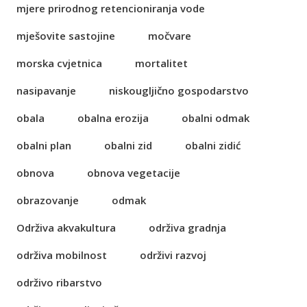
mjere prirodnog retencioniranja vode
mješovite sastojine
močvare
morska cvjetnica
mortalitet
nasipavanje
niskougljično gospodarstvo
obala
obalna erozija
obalni odmak
obalni plan
obalni zid
obalni zidić
obnova
obnova vegetacije
obrazovanje
odmak
Održiva akvakultura
održiva gradnja
održiva mobilnost
održivi razvoj
održivo ribarstvo