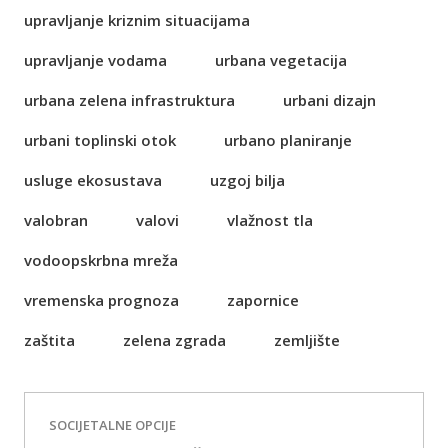
upravljanje kriznim situacijama
upravljanje vodama
urbana vegetacija
urbana zelena infrastruktura
urbani dizajn
urbani toplinski otok
urbano planiranje
usluge ekosustava
uzgoj bilja
valobran
valovi
vlažnost tla
vodoopskrbna mreža
vremenska prognoza
zapornice
zaštita
zelena zgrada
zemljište
SOCIJETALNE OPCIJE