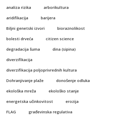
analiza rizika
arborikultura
aridifikacija
barijera
Biljni genetski izvori
bioraznolikost
bolesti drveća
citizen science
degradacija šuma
dina (sipina)
diverzifikacija
diverzifikacija poljoprivrednih kultura
Dohranjivanje plaže
donošenje odluka
ekološka mreža
ekološko stanje
energetska učinkovitost
erozija
FLAG
građevinska regulativa