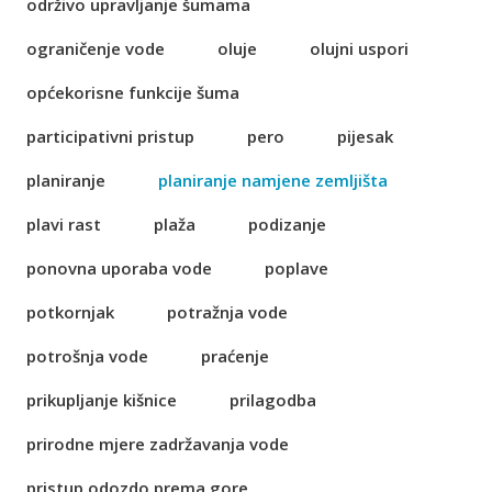
održivo upravljanje šumama
ograničenje vode
oluje
olujni uspori
općekorisne funkcije šuma
participativni pristup
pero
pijesak
planiranje
planiranje namjene zemljišta
plavi rast
plaža
podizanje
ponovna uporaba vode
poplave
potkornjak
potražnja vode
potrošnja vode
praćenje
prikupljanje kišnice
prilagodba
prirodne mjere zadržavanja vode
pristup odozdo prema gore