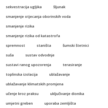
sekvestracija ugljika
šljunak
smanjenje otjecanja oborinskih voda
smanjenje rizika
smanjenje rizika od katastrofa
spremnost
staništa
šumski štetnici
suša
sustav odvodnje
sustavi ranog upozorenja
terasiranje
toplinska izolacija
ublažavanje
ublažavanje klimatskih promjena
učenje kroz praksu
uključivanje dionika
umjetni greben
uporaba zemljišta