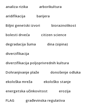
analiza rizika
arborikultura
aridifikacija
barijera
Biljni genetski izvori
bioraznolikost
bolesti drveća
citizen science
degradacija šuma
dina (sipina)
diverzifikacija
diverzifikacija poljoprivrednih kultura
Dohranjivanje plaže
donošenje odluka
ekološka mreža
ekološko stanje
energetska učinkovitost
erozija
FLAG
građevinska regulativa