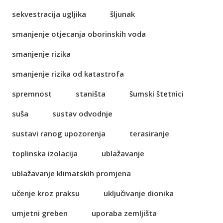
sekvestracija ugljika
šljunak
smanjenje otjecanja oborinskih voda
smanjenje rizika
smanjenje rizika od katastrofa
spremnost
staništa
šumski štetnici
suša
sustav odvodnje
sustavi ranog upozorenja
terasiranje
toplinska izolacija
ublažavanje
ublažavanje klimatskih promjena
učenje kroz praksu
uključivanje dionika
umjetni greben
uporaba zemljišta