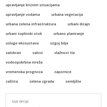
upravljanje kriznim situacijama
upravljanje vodama
urbana vegetacija
urbana zelena infrastruktura
urbani dizajn
urbani toplinski otok
urbano planiranje
usluge ekosustava
uzgoj bilja
valobran
valovi
vlažnost tla
vodoopskrbna mreža
vremenska prognoza
zapornice
zaštita
zelena zgrada
zemljište
SIVE OPCIJE