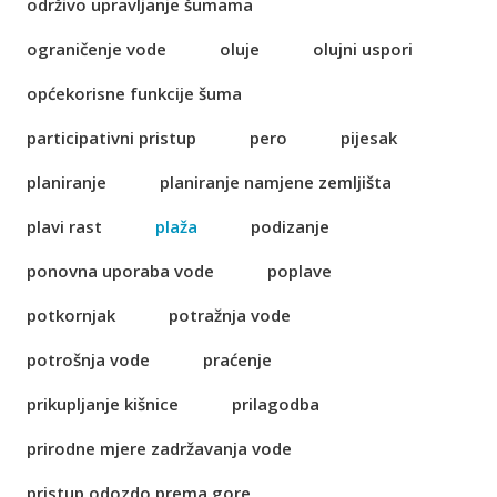
održivo upravljanje šumama
ograničenje vode
oluje
olujni uspori
općekorisne funkcije šuma
participativni pristup
pero
pijesak
planiranje
planiranje namjene zemljišta
plavi rast
plaža
podizanje
ponovna uporaba vode
poplave
potkornjak
potražnja vode
potrošnja vode
praćenje
prikupljanje kišnice
prilagodba
prirodne mjere zadržavanja vode
pristup odozdo prema gore