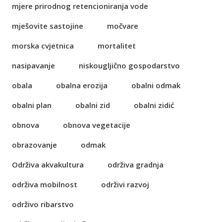
mjere prirodnog retencioniranja vode
mješovite sastojine
močvare
morska cvjetnica
mortalitet
nasipavanje
niskougljično gospodarstvo
obala
obalna erozija
obalni odmak
obalni plan
obalni zid
obalni zidić
obnova
obnova vegetacije
obrazovanje
odmak
Održiva akvakultura
održiva gradnja
održiva mobilnost
održivi razvoj
održivo ribarstvo