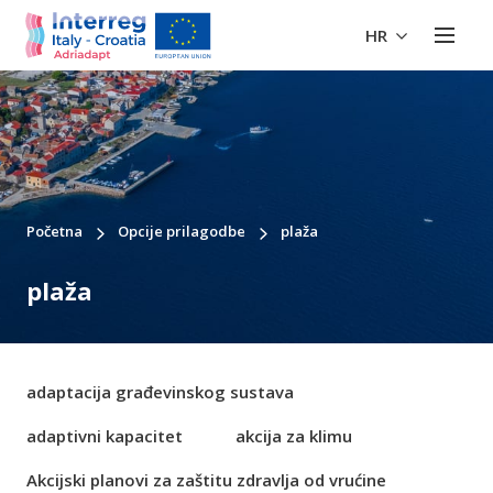
HR
Početna
Opcije prilagodbe
plaža
plaža
adaptacija građevinskog sustava
adaptivni kapacitet
akcija za klimu
Akcijski planovi za zaštitu zdravlja od vrućine