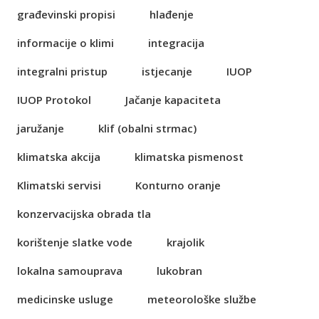
građevinski propisi
hlađenje
informacije o klimi
integracija
integralni pristup
istjecanje
IUOP
IUOP Protokol
Jačanje kapaciteta
jaružanje
klif (obalni strmac)
klimatska akcija
klimatska pismenost
Klimatski servisi
Konturno oranje
konzervacijska obrada tla
korištenje slatke vode
krajolik
lokalna samouprava
lukobran
medicinske usluge
meteorološke službe