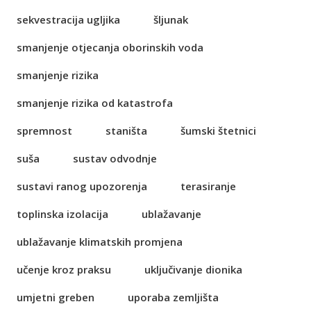
sekvestracija ugljika
šljunak
smanjenje otjecanja oborinskih voda
smanjenje rizika
smanjenje rizika od katastrofa
spremnost
staništa
šumski štetnici
suša
sustav odvodnje
sustavi ranog upozorenja
terasiranje
toplinska izolacija
ublažavanje
ublažavanje klimatskih promjena
učenje kroz praksu
uključivanje dionika
umjetni greben
uporaba zemljišta