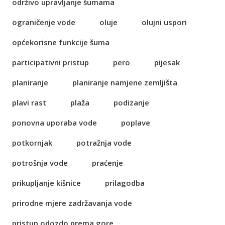
održivo upravljanje šumama
ograničenje vode
oluje
olujni uspori
općekorisne funkcije šuma
participativni pristup
pero
pijesak
planiranje
planiranje namjene zemljišta
plavi rast
plaža
podizanje
ponovna uporaba vode
poplave
potkornjak
potražnja vode
potrošnja vode
praćenje
prikupljanje kišnice
prilagodba
prirodne mjere zadržavanja vode
pristup odozdo prema gore