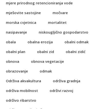
mjere prirodnog retencioniranja vode
mješovite sastojine
močvare
morska cvjetnica
mortalitet
nasipavanje
niskougljično gospodarstvo
obala
obalna erozija
obalni odmak
obalni plan
obalni zid
obalni zidić
obnova
obnova vegetacije
obrazovanje
odmak
Održiva akvakultura
održiva gradnja
održiva mobilnost
održivi razvoj
održivo ribarstvo