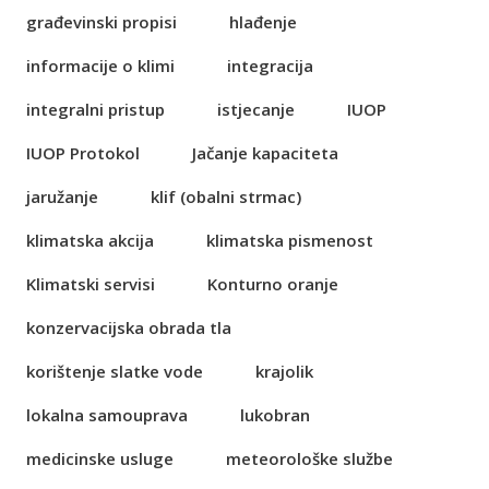
građevinski propisi
hlađenje
informacije o klimi
integracija
integralni pristup
istjecanje
IUOP
IUOP Protokol
Jačanje kapaciteta
jaružanje
klif (obalni strmac)
klimatska akcija
klimatska pismenost
Klimatski servisi
Konturno oranje
konzervacijska obrada tla
korištenje slatke vode
krajolik
lokalna samouprava
lukobran
medicinske usluge
meteorološke službe