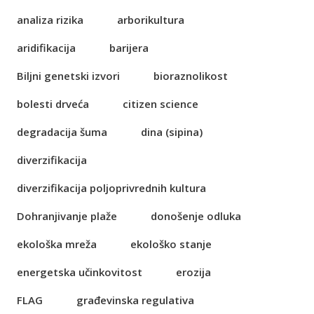
analiza rizika
arborikultura
aridifikacija
barijera
Biljni genetski izvori
bioraznolikost
bolesti drveća
citizen science
degradacija šuma
dina (sipina)
diverzifikacija
diverzifikacija poljoprivrednih kultura
Dohranjivanje plaže
donošenje odluka
ekološka mreža
ekološko stanje
energetska učinkovitost
erozija
FLAG
građevinska regulativa