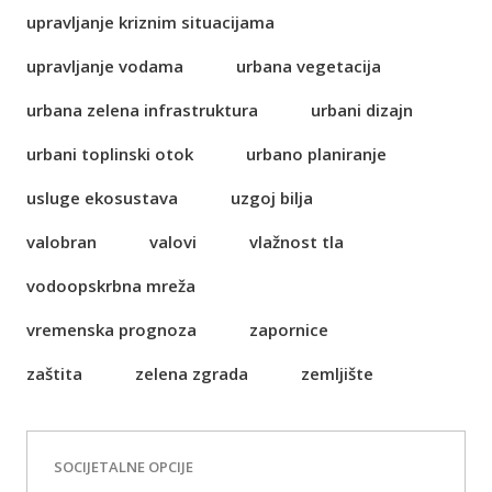
upravljanje kriznim situacijama
upravljanje vodama
urbana vegetacija
urbana zelena infrastruktura
urbani dizajn
urbani toplinski otok
urbano planiranje
usluge ekosustava
uzgoj bilja
valobran
valovi
vlažnost tla
vodoopskrbna mreža
vremenska prognoza
zapornice
zaštita
zelena zgrada
zemljište
SOCIJETALNE OPCIJE