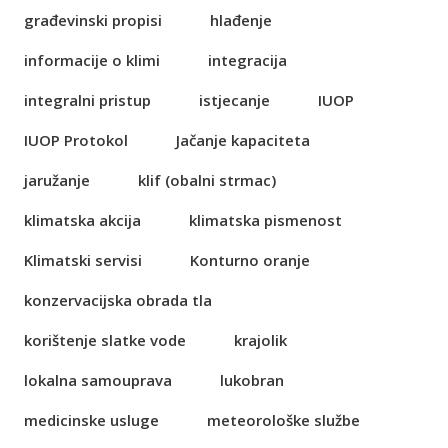
građevinski propisi
hlađenje
informacije o klimi
integracija
integralni pristup
istjecanje
IUOP
IUOP Protokol
Jačanje kapaciteta
jaružanje
klif (obalni strmac)
klimatska akcija
klimatska pismenost
Klimatski servisi
Konturno oranje
konzervacijska obrada tla
korištenje slatke vode
krajolik
lokalna samouprava
lukobran
medicinske usluge
meteorološke službe