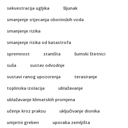
sekvestracija ugljika
šljunak
smanjenje otjecanja oborinskih voda
smanjenje rizika
smanjenje rizika od katastrofa
spremnost
staništa
šumski štetnici
suša
sustav odvodnje
sustavi ranog upozorenja
terasiranje
toplinska izolacija
ublažavanje
ublažavanje klimatskih promjena
učenje kroz praksu
uključivanje dionika
umjetni greben
uporaba zemljišta