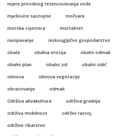
mjere prirodnog retencioniranja vode
mješovite sastojine
močvare
morska cvjetnica
mortalitet
nasipavanje
niskougljično gospodarstvo
obala
obalna erozija
obalni odmak
obalni plan
obalni zid
obalni zidić
obnova
obnova vegetacije
obrazovanje
odmak
Održiva akvakultura
održiva gradnja
održiva mobilnost
održivi razvoj
održivo ribarstvo