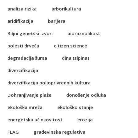
analiza rizika
arborikultura
aridifikacija
barijera
Biljni genetski izvori
bioraznolikost
bolesti drveća
citizen science
degradacija šuma
dina (sipina)
diverzifikacija
diverzifikacija poljoprivrednih kultura
Dohranjivanje plaže
donošenje odluka
ekološka mreža
ekološko stanje
energetska učinkovitost
erozija
FLAG
građevinska regulativa