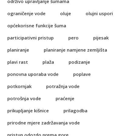
održivo upravljanje šumama
ograničenje vode
oluje
olujni uspori
općekorisne funkcije šuma
participativni pristup
pero
pijesak
planiranje
planiranje namjene zemljišta
plavi rast
plaža
podizanje
ponovna uporaba vode
poplave
potkornjak
potražnja vode
potrošnja vode
praćenje
prikupljanje kišnice
prilagodba
prirodne mjere zadržavanja vode
pristup odozdo prema gore