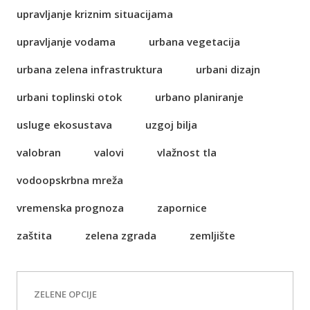
upravljanje kriznim situacijama
upravljanje vodama
urbana vegetacija
urbana zelena infrastruktura
urbani dizajn
urbani toplinski otok
urbano planiranje
usluge ekosustava
uzgoj bilja
valobran
valovi
vlažnost tla
vodoopskrbna mreža
vremenska prognoza
zapornice
zaštita
zelena zgrada
zemljište
ZELENE OPCIJE