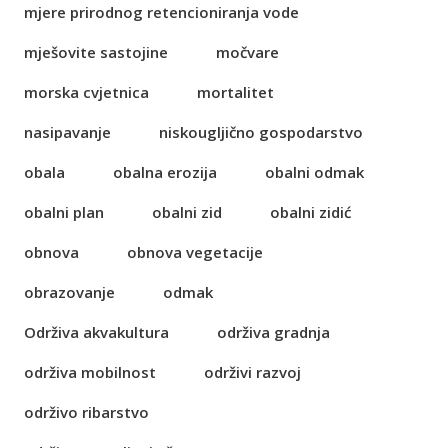
mjere prirodnog retencioniranja vode
mješovite sastojine
močvare
morska cvjetnica
mortalitet
nasipavanje
niskougljično gospodarstvo
obala
obalna erozija
obalni odmak
obalni plan
obalni zid
obalni zidić
obnova
obnova vegetacije
obrazovanje
odmak
Održiva akvakultura
održiva gradnja
održiva mobilnost
održivi razvoj
održivo ribarstvo