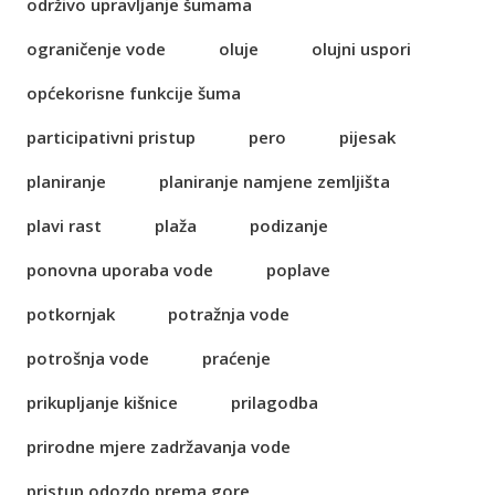
održivo upravljanje šumama
ograničenje vode
oluje
olujni uspori
općekorisne funkcije šuma
participativni pristup
pero
pijesak
planiranje
planiranje namjene zemljišta
plavi rast
plaža
podizanje
ponovna uporaba vode
poplave
potkornjak
potražnja vode
potrošnja vode
praćenje
prikupljanje kišnice
prilagodba
prirodne mjere zadržavanja vode
pristup odozdo prema gore