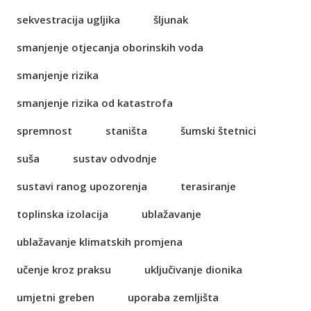
sekvestracija ugljika
šljunak
smanjenje otjecanja oborinskih voda
smanjenje rizika
smanjenje rizika od katastrofa
spremnost
staništa
šumski štetnici
suša
sustav odvodnje
sustavi ranog upozorenja
terasiranje
toplinska izolacija
ublažavanje
ublažavanje klimatskih promjena
učenje kroz praksu
uključivanje dionika
umjetni greben
uporaba zemljišta