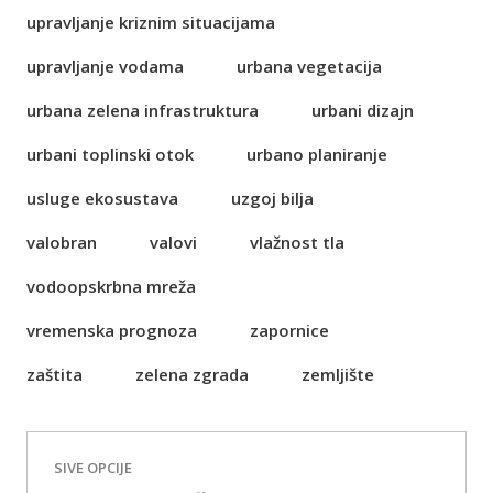
upravljanje kriznim situacijama
upravljanje vodama
urbana vegetacija
urbana zelena infrastruktura
urbani dizajn
urbani toplinski otok
urbano planiranje
usluge ekosustava
uzgoj bilja
valobran
valovi
vlažnost tla
vodoopskrbna mreža
vremenska prognoza
zapornice
zaštita
zelena zgrada
zemljište
SIVE OPCIJE