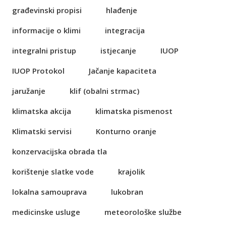
građevinski propisi
hlađenje
informacije o klimi
integracija
integralni pristup
istjecanje
IUOP
IUOP Protokol
Jačanje kapaciteta
jaružanje
klif (obalni strmac)
klimatska akcija
klimatska pismenost
Klimatski servisi
Konturno oranje
konzervacijska obrada tla
korištenje slatke vode
krajolik
lokalna samouprava
lukobran
medicinske usluge
meteorološke službe