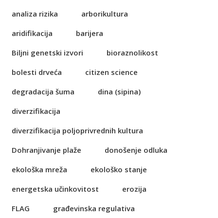
analiza rizika
arborikultura
aridifikacija
barijera
Biljni genetski izvori
bioraznolikost
bolesti drveća
citizen science
degradacija šuma
dina (sipina)
diverzifikacija
diverzifikacija poljoprivrednih kultura
Dohranjivanje plaže
donošenje odluka
ekološka mreža
ekološko stanje
energetska učinkovitost
erozija
FLAG
građevinska regulativa