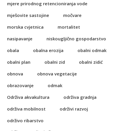
mjere prirodnog retencioniranja vode
mješovite sastojine
močvare
morska cvjetnica
mortalitet
nasipavanje
niskougljično gospodarstvo
obala
obalna erozija
obalni odmak
obalni plan
obalni zid
obalni zidić
obnova
obnova vegetacije
obrazovanje
odmak
Održiva akvakultura
održiva gradnja
održiva mobilnost
održivi razvoj
održivo ribarstvo