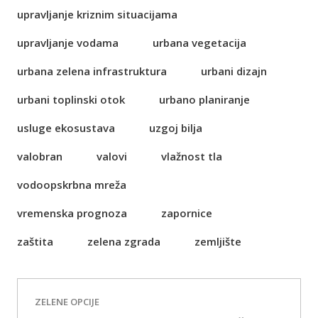
upravljanje kriznim situacijama
upravljanje vodama
urbana vegetacija
urbana zelena infrastruktura
urbani dizajn
urbani toplinski otok
urbano planiranje
usluge ekosustava
uzgoj bilja
valobran
valovi
vlažnost tla
vodoopskrbna mreža
vremenska prognoza
zapornice
zaštita
zelena zgrada
zemljište
ZELENE OPCIJE