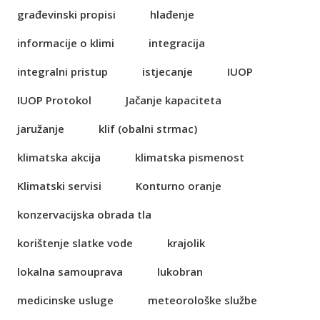
građevinski propisi
hlađenje
informacije o klimi
integracija
integralni pristup
istjecanje
IUOP
IUOP Protokol
Jačanje kapaciteta
jaružanje
klif (obalni strmac)
klimatska akcija
klimatska pismenost
Klimatski servisi
Konturno oranje
konzervacijska obrada tla
korištenje slatke vode
krajolik
lokalna samouprava
lukobran
medicinske usluge
meteorološke službe