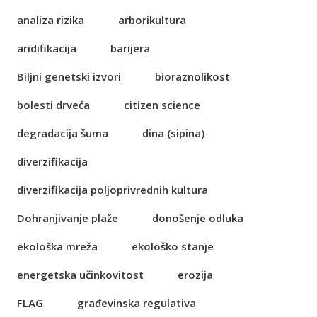
analiza rizika
arborikultura
aridifikacija
barijera
Biljni genetski izvori
bioraznolikost
bolesti drveća
citizen science
degradacija šuma
dina (sipina)
diverzifikacija
diverzifikacija poljoprivrednih kultura
Dohranjivanje plaže
donošenje odluka
ekološka mreža
ekološko stanje
energetska učinkovitost
erozija
FLAG
građevinska regulativa