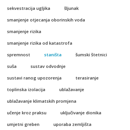
sekvestracija ugljika
šljunak
smanjenje otjecanja oborinskih voda
smanjenje rizika
smanjenje rizika od katastrofa
spremnost
staništa
šumski štetnici
suša
sustav odvodnje
sustavi ranog upozorenja
terasiranje
toplinska izolacija
ublažavanje
ublažavanje klimatskih promjena
učenje kroz praksu
uključivanje dionika
umjetni greben
uporaba zemljišta