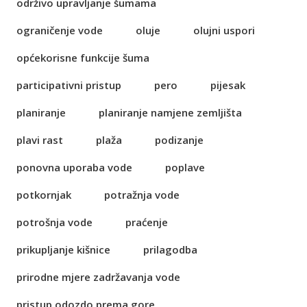
održivo upravljanje šumama
ograničenje vode
oluje
olujni uspori
općekorisne funkcije šuma
participativni pristup
pero
pijesak
planiranje
planiranje namjene zemljišta
plavi rast
plaža
podizanje
ponovna uporaba vode
poplave
potkornjak
potražnja vode
potrošnja vode
praćenje
prikupljanje kišnice
prilagodba
prirodne mjere zadržavanja vode
pristup odozdo prema gore