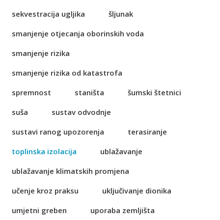
sekvestracija ugljika
šljunak
smanjenje otjecanja oborinskih voda
smanjenje rizika
smanjenje rizika od katastrofa
spremnost
staništa
šumski štetnici
suša
sustav odvodnje
sustavi ranog upozorenja
terasiranje
toplinska izolacija
ublažavanje
ublažavanje klimatskih promjena
učenje kroz praksu
uključivanje dionika
umjetni greben
uporaba zemljišta