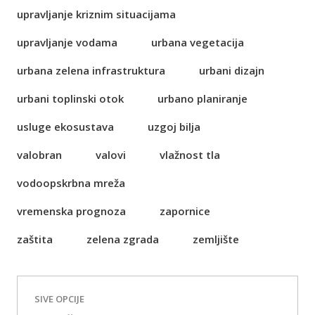
upravljanje kriznim situacijama
upravljanje vodama
urbana vegetacija
urbana zelena infrastruktura
urbani dizajn
urbani toplinski otok
urbano planiranje
usluge ekosustava
uzgoj bilja
valobran
valovi
vlažnost tla
vodoopskrbna mreža
vremenska prognoza
zapornice
zaštita
zelena zgrada
zemljište
SIVE OPCIJE