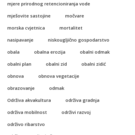
mjere prirodnog retencioniranja vode
mješovite sastojine
močvare
morska cvjetnica
mortalitet
nasipavanje
niskougljično gospodarstvo
obala
obalna erozija
obalni odmak
obalni plan
obalni zid
obalni zidić
obnova
obnova vegetacije
obrazovanje
odmak
Održiva akvakultura
održiva gradnja
održiva mobilnost
održivi razvoj
održivo ribarstvo