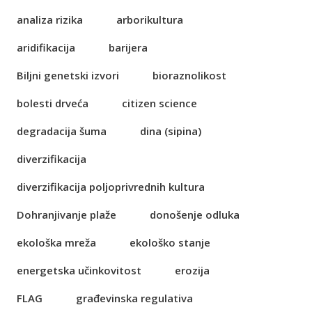
analiza rizika
arborikultura
aridifikacija
barijera
Biljni genetski izvori
bioraznolikost
bolesti drveća
citizen science
degradacija šuma
dina (sipina)
diverzifikacija
diverzifikacija poljoprivrednih kultura
Dohranjivanje plaže
donošenje odluka
ekološka mreža
ekološko stanje
energetska učinkovitost
erozija
FLAG
građevinska regulativa