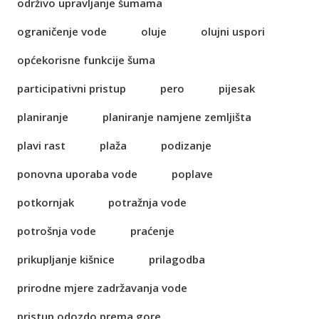
održivo upravljanje šumama
ograničenje vode
oluje
olujni uspori
općekorisne funkcije šuma
participativni pristup
pero
pijesak
planiranje
planiranje namjene zemljišta
plavi rast
plaža
podizanje
ponovna uporaba vode
poplave
potkornjak
potražnja vode
potrošnja vode
praćenje
prikupljanje kišnice
prilagodba
prirodne mjere zadržavanja vode
pristup odozdo prema gore