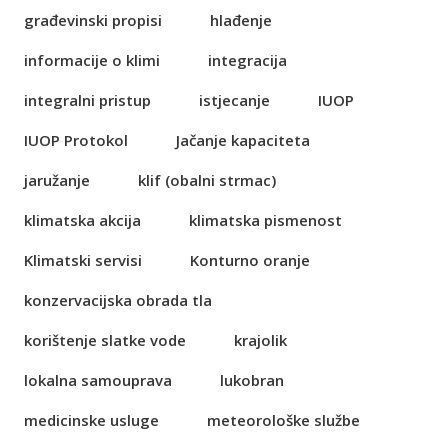
građevinski propisi
hlađenje
informacije o klimi
integracija
integralni pristup
istjecanje
IUOP
IUOP Protokol
Jačanje kapaciteta
jaružanje
klif (obalni strmac)
klimatska akcija
klimatska pismenost
Klimatski servisi
Konturno oranje
konzervacijska obrada tla
korištenje slatke vode
krajolik
lokalna samouprava
lukobran
medicinske usluge
meteorološke službe