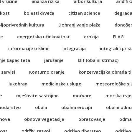
d vrućine
analiza rizika
arborikultura
aridifik
ikost
bolesti drveća
citizen science
degrada
oljoprivrednih kultura
Dohranjivanje plaže
donošen
je
energetska učinkovitost
erozija
FLAG
informacije o klimi
integracija
integralni pris
nje kapaciteta
jaružanje
klif (obalni strmac)
 servisi
Konturno oranje
konzervacijska obrada tl
lukobran
medicinske usluge
meteorološke sl
e
mješovite sastojine
močvare
morska cvje
spodarstvo
obala
obalna erozija
obalni odm
nova
obnova vegetacije
obrazovanje
odma
nost
održivi razvoj
održivo ribarstvo
održivo