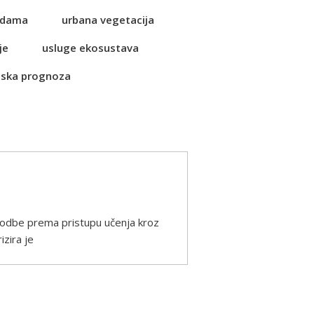
vodama
urbana vegetacija
je
usluge ekosustava
ska prognoza
agodbe prema pristupu učenja kroz
zira je