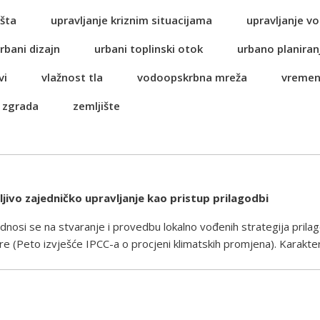
šta
upravljanje kriznim situacijama
upravljanje 
rbani dizajn
urbani toplinski otok
urbano planiran
vi
vlažnost tla
vodoopskrbna mreža
vremen
 zgrada
zemljište
dljivo zajedničko upravljanje kao pristup prilagodbi
odnosi se na stvaranje i provedbu lokalno vođenih strategija pril
 (Peto izvješće IPCC-a o procjeni klimatskih promjena). Karakteri