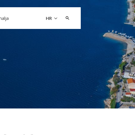
Pretraži:
malja
HR