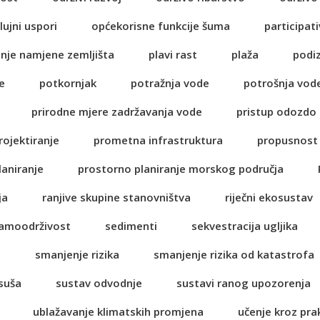
lujni uspori
općekorisne funkcije šuma
participati
anje namjene zemljišta
plavi rast
plaža
podi
e
potkornjak
potražnja vode
potrošnja vod
prirodne mjere zadržavanja vode
pristup odozdo
rojektiranje
prometna infrastruktura
propusnost 
laniranje
prostorno planiranje morskog područja
ja
ranjive skupine stanovništva
riječni ekosustav
amoodrživost
sedimenti
sekvestracija ugljika
a
smanjenje rizika
smanjenje rizika od katastrofa
suša
sustav odvodnje
sustavi ranog upozorenja
ublažavanje klimatskih promjena
učenje kroz pra