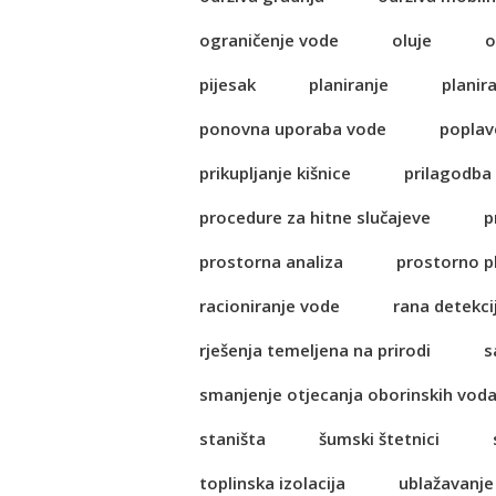
ograničenje vode
oluje
o
pijesak
planiranje
planir
ponovna uporaba vode
poplav
prikupljanje kišnice
prilagodba
procedure za hitne slučajeve
p
prostorna analiza
prostorno p
racioniranje vode
rana detekci
rješenja temeljena na prirodi
s
smanjenje otjecanja oborinskih vod
staništa
šumski štetnici
toplinska izolacija
ublažavanje