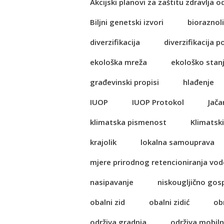
Akcijski planovi za zaštitu zdravlja o
Biljni genetski izvori
bioraznol
diverzifikacija
diverzifikacija p
ekološka mreža
ekološko stan
građevinski propisi
hlađenje
IUOP
IUOP Protokol
Jača
klimatska pismenost
Klimatski
krajolik
lokalna samouprava
mjere prirodnog retencioniranja vod
nasipavanje
niskougljično go
obalni zid
obalni zidić
ob
održiva gradnja
održiva mobil