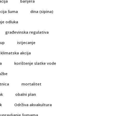
acija
barijera
cija šuma
dina (sipina)
je odluka
građevinska regulativa
tup
istjecanje
klimatska akcija
a
korištenje slatke vode
užbe
tnica
mortalitet
ak
obalni plan
k
Održiva akvakultura
 upravljanje šumama