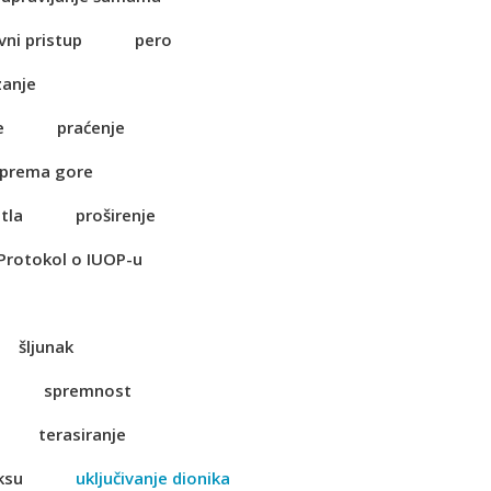
vni pristup
pero
zanje
e
praćenje
 prema gore
tla
proširenje
Protokol o IUOP-u
šljunak
spremnost
terasiranje
ksu
uključivanje dionika