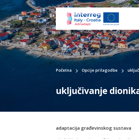
Početna
Opcije prilagodbe
uklju
uključivanje dionik
adaptacija građevinskog sustava