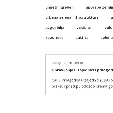
umjetni greben
uporaba zemlji
urbana zelena infrastruktura
u
uzgoj bilja
valobran
valo
zapornice
zaštita
zelena
SOCIJETALNE OPCIJE
Upravljanje u zajednici i prilago
OPIS Prilagodba u zajednici (CBA) 
praksu i pristupu odozdo prema gore