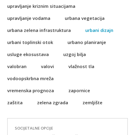
upravljanje kriznim situacijama
upravljanje vodama
urbana vegetacija
urbana zelena infrastruktura
urbani dizajn
urbani toplinski otok
urbano planiranje
usluge ekosustava
uzgoj bilja
valobran
valovi
vlažnost tla
vodoopskrbna mreža
vremenska prognoza
zapornice
zaštita
zelena zgrada
zemljište
SOCIJETALNE OPCIJE