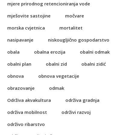
mjere prirodnog retencioniranja vode
mješovite sastojine
močvare
morska cvjetnica
mortalitet
nasipavanje
niskougljično gospodarstvo
obala
obalna erozija
obalni odmak
obalni plan
obalni zid
obalni zidić
obnova
obnova vegetacije
obrazovanje
odmak
Održiva akvakultura
održiva gradnja
održiva mobilnost
održivi razvoj
održivo ribarstvo