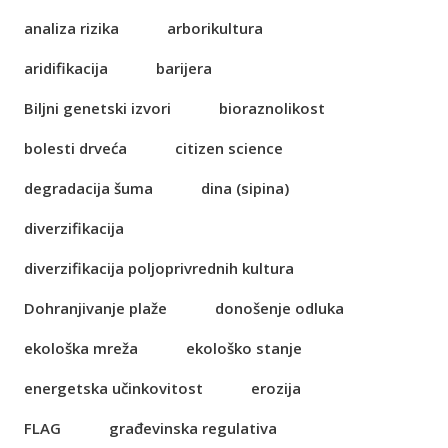
analiza rizika
arborikultura
aridifikacija
barijera
Biljni genetski izvori
bioraznolikost
bolesti drveća
citizen science
degradacija šuma
dina (sipina)
diverzifikacija
diverzifikacija poljoprivrednih kultura
Dohranjivanje plaže
donošenje odluka
ekološka mreža
ekološko stanje
energetska učinkovitost
erozija
FLAG
građevinska regulativa