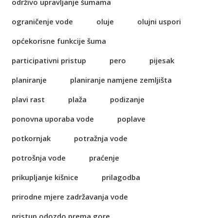
održivo upravljanje šumama
ograničenje vode
oluje
olujni uspori
općekorisne funkcije šuma
participativni pristup
pero
pijesak
planiranje
planiranje namjene zemljišta
plavi rast
plaža
podizanje
ponovna uporaba vode
poplave
potkornjak
potražnja vode
potrošnja vode
praćenje
prikupljanje kišnice
prilagodba
prirodne mjere zadržavanja vode
pristup odozdo prema gore