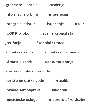
građevinski propisi
hlađenje
informacije o klimi
integracija
integralni pristup
istjecanje
IUOP
IUOP Protokol
Jačanje kapaciteta
jaružanje
klif (obalni strmac)
klimatska akcija
klimatska pismenost
Klimatski servisi
Konturno oranje
konzervacijska obrada tla
korištenje slatke vode
krajolik
lokalna samouprava
lukobran
medicinske usluge
meteorološke službe