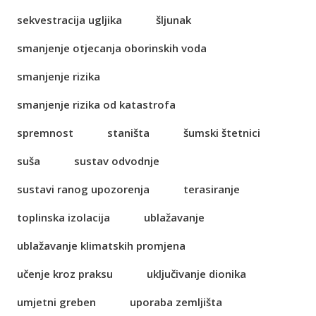
sekvestracija ugljika
šljunak
smanjenje otjecanja oborinskih voda
smanjenje rizika
smanjenje rizika od katastrofa
spremnost
staništa
šumski štetnici
suša
sustav odvodnje
sustavi ranog upozorenja
terasiranje
toplinska izolacija
ublažavanje
ublažavanje klimatskih promjena
učenje kroz praksu
uključivanje dionika
umjetni greben
uporaba zemljišta