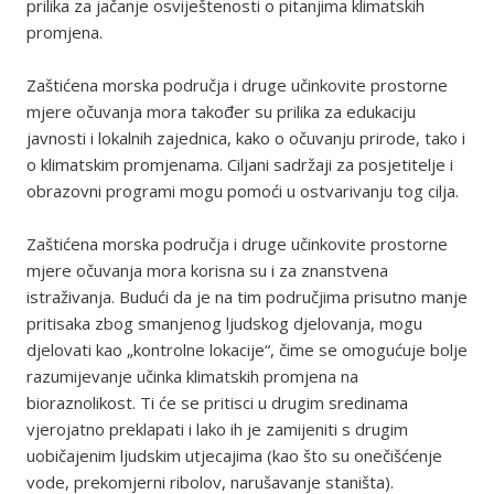
prilika za jačanje osviještenosti o pitanjima klimatskih
promjena.
Zaštićena morska područja i druge učinkovite prostorne
mjere očuvanja mora također su prilika za edukaciju
javnosti i lokalnih zajednica, kako o očuvanju prirode, tako i
o klimatskim promjenama. Ciljani sadržaji za posjetitelje i
obrazovni programi mogu pomoći u ostvarivanju tog cilja.
Zaštićena morska područja i druge učinkovite prostorne
mjere očuvanja mora korisna su i za znanstvena
istraživanja. Budući da je na tim područjima prisutno manje
pritisaka zbog smanjenog ljudskog djelovanja, mogu
djelovati kao „kontrolne lokacije“, čime se omogućuje bolje
razumijevanje učinka klimatskih promjena na
bioraznolikost. Ti će se pritisci u drugim sredinama
vjerojatno preklapati i lako ih je zamijeniti s drugim
uobičajenim ljudskim utjecajima (kao što su onečišćenje
vode, prekomjerni ribolov, narušavanje staništa).