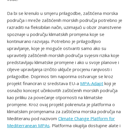
Da bi se krenulo u smjeru prilagodbe, zaštićena morska
područja i mreže zaštićenih morskih područja potrebno je
razraditi na fleksibilan način, uzimajući u obzir znanstvene
spoznaje u području klimatskih promjena koje se
kontinuirano razvijaju. Potrebno je prilagodljivo
upravljanje, koje je moguće ostvariti samo ako su
upravitelji zaštićenih morskih područja svjesni rizika koje
predstavljaju klimatske promjene i ako u svoje planove i
ciljeve upravljanja izričito uključe procjenu ranjivosti i
prilagodbe. Doprinos tim naporima ostvaruje se kroz
projekt financiran iz sredstava EU-a
MPA-Adapt
koji je
osnažio koncept učinkovitih zaštićenih morskih područja
kao priliku za povećanje otpornosti na klimatske
promjene. Kroz ovaj projekt pokrenuta je platforma o
klimatskim promjenama za zaštićena morska područja na
Mediteranu pod nazivom
Climate Change Platform for
Mediterranean MPAs
. Platforma okuplja dostupne alate i