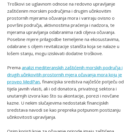
Troškovi se uglavnom odnose na redovno upravljanje
zaštićenim morskim područjima i drugim učinkovitim
prostornih mjerama očuvanja mora i variraju ovisno o
površini područja, aktivnostima praćenja i nadzora, te
mjerama upravljanja odabranima radi ciljeva očuvanja.
Posebne mjere prilagodbe temeljene na ekosustavima,
odabrane s ciljem revitalizacije staništa koja se nalaze u
lošem stanju, mogu iziskivati dodatne troškove.
Prema
analizi mediteranskih zaštićenih morskih područja i
drugih učinkovitih prostornih mjera očuvanja mora koju je
proveo MedPan
, financijska sredstva najčešće potječu od
tijela javnih vlasti, ali i od donatora, privatnog sektora i
unutarnjih izvora kao što su akontacije, porezi i novčane
kazne. U nekim slučajevima nedostatak financijskih
sredstava navodi se kao prepreka potpunom postizanju
učinkovitosti upravljanja.
Osim koristi koje za očuvanje prirode imaju zaštićena