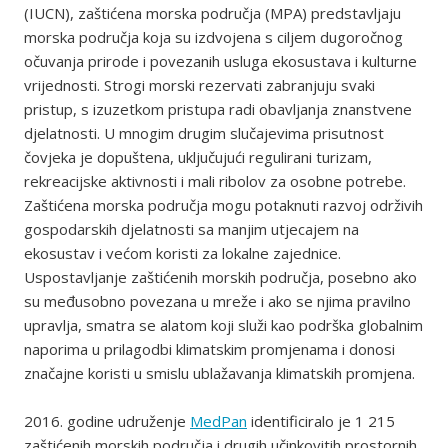
(IUCN), zaštićena morska područja (MPA) predstavljaju
morska područja koja su izdvojena s ciljem dugoročnog
očuvanja prirode i povezanih usluga ekosustava i kulturne
vrijednosti. Strogi morski rezervati zabranjuju svaki
pristup, s izuzetkom pristupa radi obavljanja znanstvene
djelatnosti. U mnogim drugim slučajevima prisutnost
čovjeka je dopuštena, uključujući regulirani turizam,
rekreacijske aktivnosti i mali ribolov za osobne potrebe.
Zaštićena morska područja mogu potaknuti razvoj održivih
gospodarskih djelatnosti sa manjim utjecajem na
ekosustav i većom koristi za lokalne zajednice.
Uspostavljanje zaštićenih morskih područja, posebno ako
su međusobno povezana u mreže i ako se njima pravilno
upravlja, smatra se alatom koji služi kao podrška globalnim
naporima u prilagodbi klimatskim promjenama i donosi
značajne koristi u smislu ublažavanja klimatskih promjena.
2016. godine udruženje
MedPan
identificiralo je 1 215
zaštićenih morskih područja i drugih učinkovitih prostornih