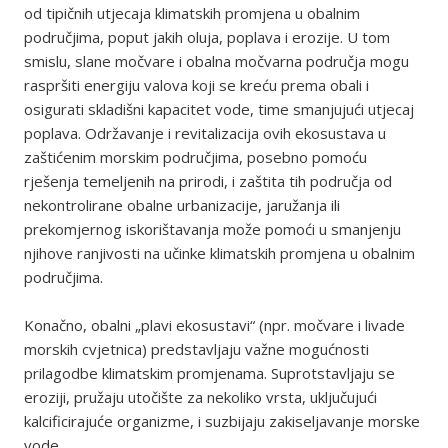
od tipičnih utjecaja klimatskih promjena u obalnim
područjima, poput jakih oluja, poplava i erozije. U tom
smislu, slane močvare i obalna močvarna područja mogu
raspršiti energiju valova koji se kreću prema obali i
osigurati skladišni kapacitet vode, time smanjujući utjecaj
poplava. Održavanje i revitalizacija ovih ekosustava u
zaštićenim morskim područjima, posebno pomoću
rješenja temeljenih na prirodi, i zaštita tih područja od
nekontrolirane obalne urbanizacije, jaružanja ili
prekomjernog iskorištavanja može pomoći u smanjenju
njihove ranjivosti na učinke klimatskih promjena u obalnim
područjima.
Konačno, obalni „plavi ekosustavi“ (npr. močvare i livade
morskih cvjetnica) predstavljaju važne mogućnosti
prilagodbe klimatskim promjenama. Suprotstavljaju se
eroziji, pružaju utočište za nekoliko vrsta, uključujući
kalcificirajuće organizme, i suzbijaju zakiseljavanje morske
vode.