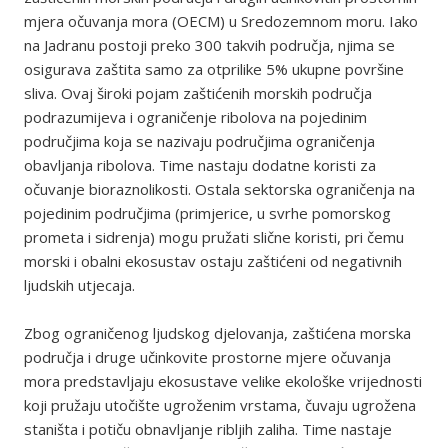
mjera očuvanja mora (OECM) u Sredozemnom moru. Iako
na Jadranu postoji preko 300 takvih područja, njima se
osigurava zaštita samo za otprilike 5% ukupne površine
sliva. Ovaj široki pojam zaštićenih morskih područja
podrazumijeva i ograničenje ribolova na pojedinim
područjima koja se nazivaju područjima ograničenja
obavljanja ribolova. Time nastaju dodatne koristi za
očuvanje bioraznolikosti. Ostala sektorska ograničenja na
pojedinim područjima (primjerice, u svrhe pomorskog
prometa i sidrenja) mogu pružati slične koristi, pri čemu
morski i obalni ekosustav ostaju zaštićeni od negativnih
ljudskih utjecaja.
Zbog ograničenog ljudskog djelovanja, zaštićena morska
područja i druge učinkovite prostorne mjere očuvanja
mora predstavljaju ekosustave velike ekološke vrijednosti
koji pružaju utočište ugroženim vrstama, čuvaju ugrožena
staništa i potiču obnavljanje ribljih zaliha. Time nastaje