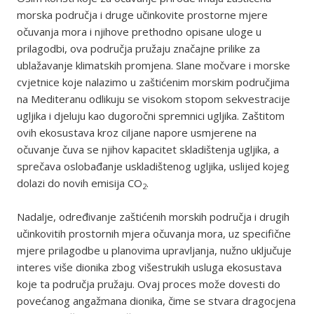
morska područja i druge učinkovite prostorne mjere
očuvanja mora i njihove prethodno opisane uloge u
prilagodbi, ova područja pružaju značajne prilike za
ublažavanje klimatskih promjena. Slane močvare i morske
cvjetnice koje nalazimo u zaštićenim morskim područjima
na Mediteranu odlikuju se visokom stopom sekvestracije
ugljika i djeluju kao dugoročni spremnici ugljika. Zaštitom
ovih ekosustava kroz ciljane napore usmjerene na
očuvanje čuva se njihov kapacitet skladištenja ugljika, a
sprečava oslobađanje uskladištenog ugljika, uslijed kojeg
dolazi do novih emisija CO
.
2
Nadalje, određivanje zaštićenih morskih područja i drugih
učinkovitih prostornih mjera očuvanja mora, uz specifične
mjere prilagodbe u planovima upravljanja, nužno uključuje
interes više dionika zbog višestrukih usluga ekosustava
koje ta područja pružaju. Ovaj proces može dovesti do
povećanog angažmana dionika, čime se stvara dragocjena