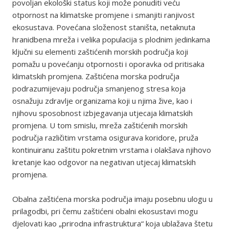
povoljan ekološki status koji može ponuditi veću
otpornost na klimatske promjene i smanjiti ranjivost
ekosustava. Povećana složenost staništa, netaknuta
hranidbena mreža i velika populacija s plodnim jedinkama
ključni su elementi zaštićenih morskih područja koji
pomažu u povećanju otpornosti i oporavka od pritisaka
klimatskih promjena. Zaštićena morska područja
podrazumijevaju područja smanjenog stresa koja
osnažuju zdravlje organizama koji u njima žive, kao i
njihovu sposobnost izbjegavanja utjecaja klimatskih
promjena. U tom smislu, mreža zaštićenih morskih
područja različitim vrstama osigurava koridore, pruža
kontinuiranu zaštitu pokretnim vrstama i olakšava njihovo
kretanje kao odgovor na negativan utjecaj klimatskih
promjena.
Obalna zaštićena morska područja imaju posebnu ulogu u
prilagodbi, pri čemu zaštićeni obalni ekosustavi mogu
djelovati kao „prirodna infrastruktura“ koja ublažava štetu