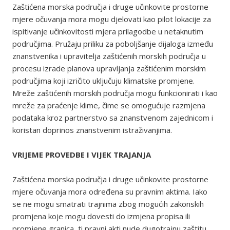
Zaštićena morska područja i druge učinkovite prostorne
mjere očuvanja mora mogu djelovati kao pilot lokacije za
ispitivanje učinkovitosti mjera prilagodbe u netaknutim
područjima. Pružaju priliku za poboljšanje dijaloga između
znanstvenika i upravitelja zaštićenih morskih područja u
procesu izrade planova upravljanja zaštićenim morskim
područjima koji izričito uključuju klimatske promjene.
Mreže zaštićenih morskih područja mogu funkcionirati i kao
mreže za praćenje klime, čime se omogućuje razmjena
podataka kroz partnerstvo sa znanstvenom zajednicom i
koristan doprinos znanstvenim istraživanjima.
VRIJEME PROVEDBE I VIJEK TRAJANJA
Zaštićena morska područja i druge učinkovite prostorne
mjere očuvanja mora određena su pravnim aktima. Iako
se ne mogu smatrati trajnima zbog mogućih zakonskih
promjena koje mogu dovesti do izmjena propisa ili
promjene granica, ti pravni akti nude dugotrajnu zaštitu.