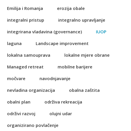
Emilija i Romanja
erozija obale
integralni pristup
integralno upravljanje
integrirana vladavina (governance)
IUOP
laguna
Landscape improvement
lokalna samouprava
lokalne mjere obrane
Managed retreat
mobilne barijere
močvare
navodnjavanje
nevladina organizacija
obalna zaštita
obalni plan
održiva rekreacija
održivi razvoj
olujni udar
organizirano povlačenje