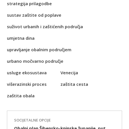
strategija prilagodbe
sustav zaštite od poplave
suživot urbanih i zaštićenih područja
umjetna dina
upravljanje obalnim područjem
urbano močvarno područje
usluge ekosustava
Venecija
višerazinski proces
zaštita cesta
zaštita obala
SOCIJETALNE OPCIJE
Obalni plan Šibensko-kninske županije, put