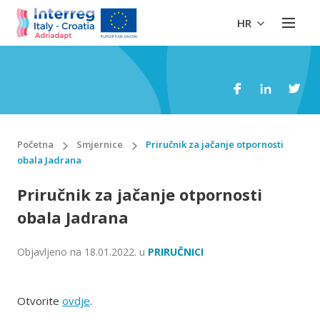
HR
Početna
Smjernice
Priručnik za jačanje otpornosti
obala Jadrana
Priručnik za jačanje otpornosti
obala Jadrana
Objavljeno na
18.01.2022.
u
PRIRUČNICI
Otvorite
ovdje
.