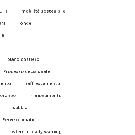
UHI
mobilità sostenibile
ura
onde
le
piano costiero
Processo decisionale
mento
raffrescamento
toraneo
rinnovamento
sabbia
Servizi climatici
sistemi di early warning