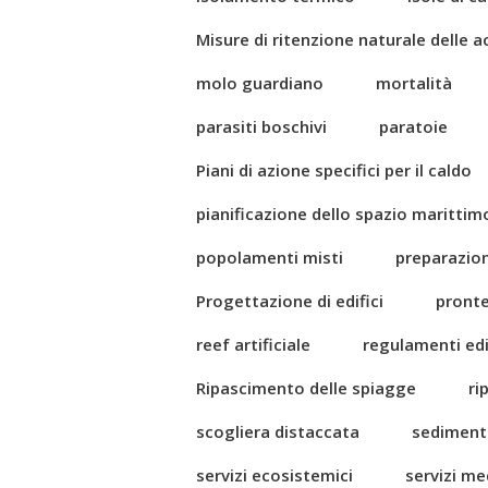
Misure di ritenzione naturale delle 
molo guardiano
mortalità
parasiti boschivi
paratoie
Piani di azione specifici per il caldo
pianificazione dello spazio marittim
popolamenti misti
preparazio
Progettazione di edifici
pront
reef artificiale
regulamenti edil
Ripascimento delle spiagge
ri
scogliera distaccata
sediment
servizi ecosistemici
servizi me