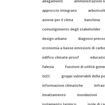
allagamenti
amministrazioni l
approccio integrato
arboricol
azione per il clima
banchina
coinvolgimento degli stakeholder
design urbano
diagnosi preco
economia a basse emissioni di carb
edifico climate-proof
educazi
falesia
Funzioni di utilità gene
GIZC
gruppi vulnerabili della 
informazioni climatiche
Infras
innalzamento
inondazioni
isolamento termico
isole di c