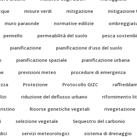
acque
misure verdi
mitigazione
mitigazione 
muro paraonde
normative edilizie
ombreggiat
pennello
permeabilità del suolo
pesca sostenibi
pianificazione
pianificazione d'uso del suolo
o
pianificazione spaziale
pianificazione urbana
ne
previsioni meteo
procedure di emergenza
ezza
Protezione
Protocollo GIZC
raffredda
izi
riduzione del deflusso urbano
rifornimento li
pristino
Risorse genetiche vegetali
rivegetazione
i
selezione vegetale
Sequestro del carbonio
dici
servizi meteorologici
sistema di drenaggio