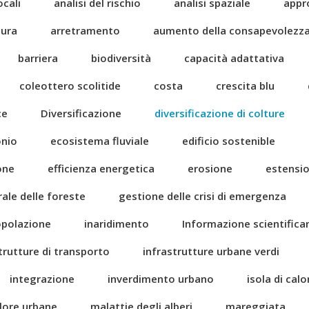
ocali
analisi del rischio
analisi spaziale
appr
tura
arretramento
aumento della consapevolezz
barriera
biodiversità
capacità adattativa
coleottero scolitide
costa
crescita blu
ce
Diversificazione
diversificazione di colture
onio
ecosistema fluviale
edificio sostenible
one
efficienza energetica
erosione
estensi
rale delle foreste
gestione delle crisi di emergenza
popolazione
inaridimento
Informazione scientific
trutture di transporto
infrastrutture urbane verdi
integrazione
inverdimento urbano
isola di cal
alore urbane
malattie degli alberi
mareggiata