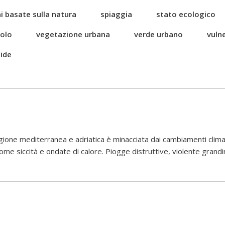
i basate sulla natura
spiaggia
stato ecologico
uolo
vegetazione urbana
verde urbano
vulne
ide
ione mediterranea e adriatica è minacciata dai cambiamenti clima
me siccità e ondate di calore. Piogge distruttive, violente grandi