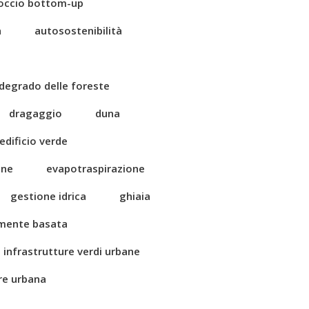
occio bottom-up
a
autosostenibilità
degrado delle foreste
dragaggio
duna
edificio verde
one
evapotraspirazione
gestione idrica
ghiaia
amente basata
infrastrutture verdi urbane
ore urbana