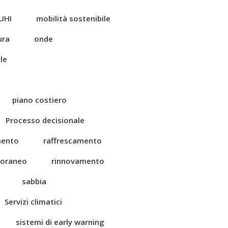
UHI
mobilità sostenibile
ura
onde
le
piano costiero
Processo decisionale
mento
raffrescamento
toraneo
rinnovamento
sabbia
Servizi climatici
sistemi di early warning