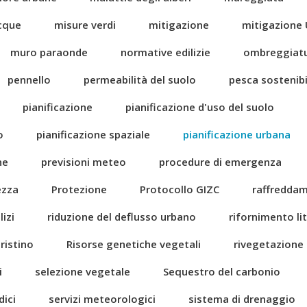
acque
misure verdi
mitigazione
mitigazione 
muro paraonde
normative edilizie
ombreggiat
pennello
permeabilità del suolo
pesca sostenibi
pianificazione
pianificazione d'uso del suolo
o
pianificazione spaziale
pianificazione urbana
ne
previsioni meteo
procedure di emergenza
ezza
Protezione
Protocollo GIZC
raffredda
izi
riduzione del deflusso urbano
rifornimento li
pristino
Risorse genetiche vegetali
rivegetazione
i
selezione vegetale
Sequestro del carbonio
dici
servizi meteorologici
sistema di drenaggio