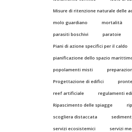
Misure di ritenzione naturale delle 
molo guardiano
mortalità
parasiti boschivi
paratoie
Piani di azione specifici per il caldo
pianificazione dello spazio marittim
popolamenti misti
preparazio
Progettazione di edifici
pront
reef artificiale
regulamenti edil
Ripascimento delle spiagge
ri
scogliera distaccata
sediment
servizi ecosistemici
servizi me