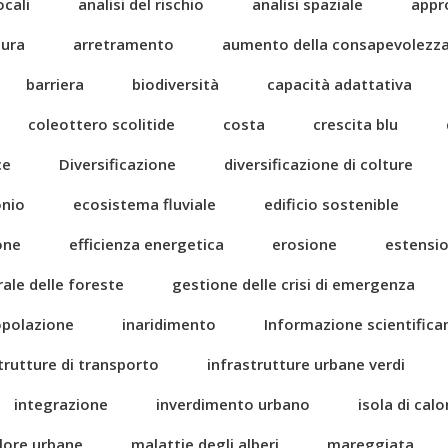
ocali
analisi del rischio
analisi spaziale
appr
tura
arretramento
aumento della consapevolezz
barriera
biodiversità
capacità adattativa
coleottero scolitide
costa
crescita blu
ce
Diversificazione
diversificazione di colture
onio
ecosistema fluviale
edificio sostenible
one
efficienza energetica
erosione
estensi
rale delle foreste
gestione delle crisi di emergenza
popolazione
inaridimento
Informazione scientific
trutture di transporto
infrastrutture urbane verdi
integrazione
inverdimento urbano
isola di cal
alore urbane
malattie degli alberi
mareggiata