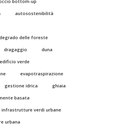
occio bottom-up
a
autosostenibilità
degrado delle foreste
dragaggio
duna
edificio verde
one
evapotraspirazione
gestione idrica
ghiaia
amente basata
infrastrutture verdi urbane
ore urbana