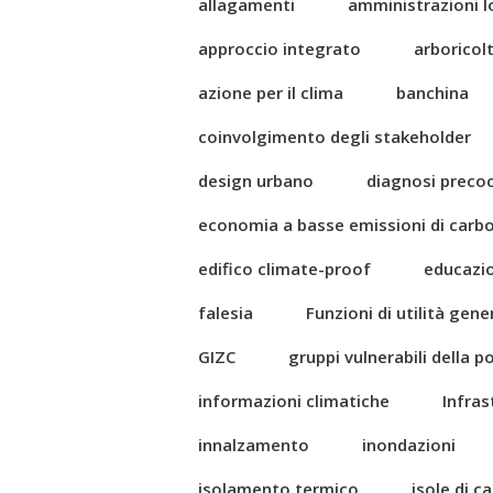
allagamenti
amministrazioni l
approccio integrato
arboricol
azione per il clima
banchina
coinvolgimento degli stakeholder
design urbano
diagnosi preco
economia a basse emissioni di carb
edifico climate-proof
educazi
falesia
Funzioni di utilità gene
GIZC
gruppi vulnerabili della 
informazioni climatiche
Infras
innalzamento
inondazioni
isolamento termico
isole di c