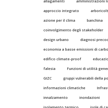
allagamenti
amministrazioni l
approccio integrato
arboricol
azione per il clima
banchina
coinvolgimento degli stakeholder
design urbano
diagnosi preco
economia a basse emissioni di carb
edifico climate-proof
educazi
falesia
Funzioni di utilità gene
GIZC
gruppi vulnerabili della 
informazioni climatiche
Infras
innalzamento
inondazioni
isolamento termico
isole di c