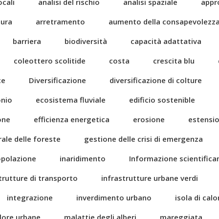
ocali
analisi del rischio
analisi spaziale
appr
tura
arretramento
aumento della consapevolezz
barriera
biodiversità
capacità adattativa
coleottero scolitide
costa
crescita blu
ce
Diversificazione
diversificazione di colture
onio
ecosistema fluviale
edificio sostenible
one
efficienza energetica
erosione
estensi
rale delle foreste
gestione delle crisi di emergenza
popolazione
inaridimento
Informazione scientific
trutture di transporto
infrastrutture urbane verdi
integrazione
inverdimento urbano
isola di cal
alore urbane
malattie degli alberi
mareggiata