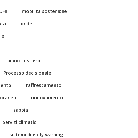
UHI
mobilità sostenibile
ura
onde
le
piano costiero
Processo decisionale
mento
raffrescamento
toraneo
rinnovamento
sabbia
Servizi climatici
sistemi di early warning