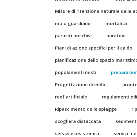
Misure di ritenzione naturale delle 
molo guardiano
mortalità
parasiti boschivi
paratoie
Piani di azione specifici per il caldo
pianificazione dello spazio marittim
popolamenti misti
preparazio
Progettazione di edifici
pront
reef artificiale
regulamenti edil
Ripascimento delle spiagge
ri
scogliera distaccata
sediment
servizi ecosistemici
servizi me