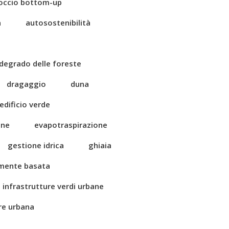
occio bottom-up
a
autosostenibilità
degrado delle foreste
dragaggio
duna
edificio verde
one
evapotraspirazione
gestione idrica
ghiaia
amente basata
infrastrutture verdi urbane
ore urbana