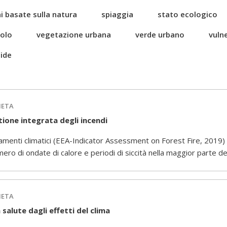
i basate sulla natura
spiaggia
stato ecologico
uolo
vegetazione urbana
verde urbano
vulne
ide
IETA
ione integrata degli incendi
iamenti climatici (EEA-Indicator Assessment on Forest Fire, 2019
ero di ondate di calore e periodi di siccità nella maggior parte d
IETA
a salute dagli effetti del clima