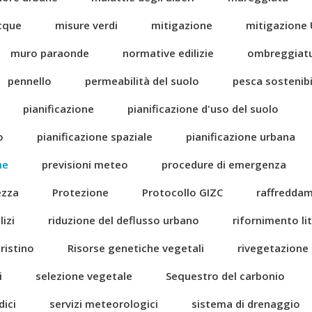
acque
misure verdi
mitigazione
mitigazione 
muro paraonde
normative edilizie
ombreggiat
pennello
permeabilità del suolo
pesca sostenibi
pianificazione
pianificazione d'uso del suolo
o
pianificazione spaziale
pianificazione urbana
ne
previsioni meteo
procedure di emergenza
ezza
Protezione
Protocollo GIZC
raffredda
izi
riduzione del deflusso urbano
rifornimento li
pristino
Risorse genetiche vegetali
rivegetazione
i
selezione vegetale
Sequestro del carbonio
dici
servizi meteorologici
sistema di drenaggio