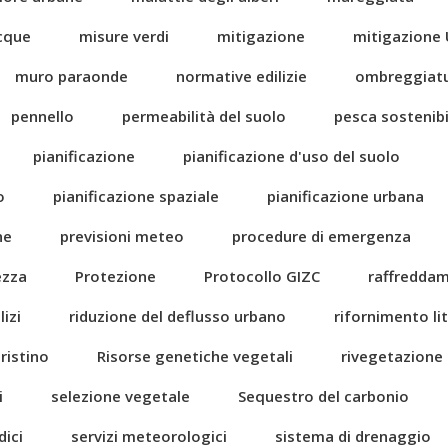
acque
misure verdi
mitigazione
mitigazione 
muro paraonde
normative edilizie
ombreggiat
pennello
permeabilità del suolo
pesca sostenibi
pianificazione
pianificazione d'uso del suolo
o
pianificazione spaziale
pianificazione urbana
ne
previsioni meteo
procedure di emergenza
ezza
Protezione
Protocollo GIZC
raffredda
izi
riduzione del deflusso urbano
rifornimento li
pristino
Risorse genetiche vegetali
rivegetazione
i
selezione vegetale
Sequestro del carbonio
dici
servizi meteorologici
sistema di drenaggio