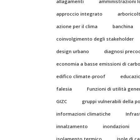
allagamenti
amministrazioni l
approccio integrato
arboricol
azione per il clima
banchina
coinvolgimento degli stakeholder
design urbano
diagnosi preco
economia a basse emissioni di carb
edifico climate-proof
educazi
falesia
Funzioni di utilità gene
GIZC
gruppi vulnerabili della 
informazioni climatiche
Infras
innalzamento
inondazioni
isolamento termico
isole di c