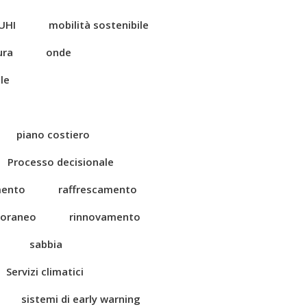
UHI
mobilità sostenibile
ura
onde
le
piano costiero
Processo decisionale
mento
raffrescamento
toraneo
rinnovamento
sabbia
Servizi climatici
sistemi di early warning