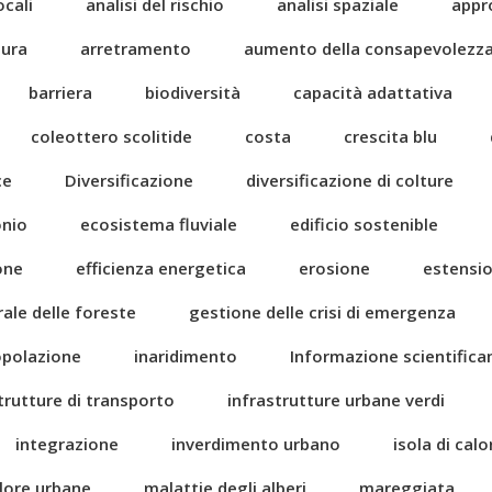
ocali
analisi del rischio
analisi spaziale
appr
tura
arretramento
aumento della consapevolezz
barriera
biodiversità
capacità adattativa
coleottero scolitide
costa
crescita blu
ce
Diversificazione
diversificazione di colture
onio
ecosistema fluviale
edificio sostenible
one
efficienza energetica
erosione
estensi
rale delle foreste
gestione delle crisi di emergenza
popolazione
inaridimento
Informazione scientific
trutture di transporto
infrastrutture urbane verdi
integrazione
inverdimento urbano
isola di cal
alore urbane
malattie degli alberi
mareggiata