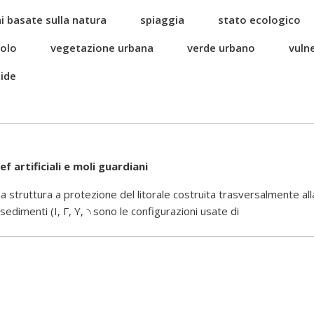
i basate sulla natura
spiaggia
stato ecologico
uolo
vegetazione urbana
verde urbano
vulne
ide
ef artificiali e moli guardiani
 struttura a protezione del litorale costruita trasversalmente alla l
sedimenti (I, Γ, Y, ৲ sono le configurazioni usate di