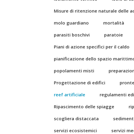
Misure di ritenzione naturale delle 
molo guardiano
mortalità
parasiti boschivi
paratoie
Piani di azione specifici per il caldo
pianificazione dello spazio marittim
popolamenti misti
preparazio
Progettazione di edifici
pront
reef artificiale
regulamenti edil
Ripascimento delle spiagge
ri
scogliera distaccata
sediment
servizi ecosistemici
servizi me