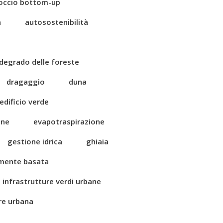
occio bottom-up
a
autosostenibilità
degrado delle foreste
dragaggio
duna
edificio verde
one
evapotraspirazione
gestione idrica
ghiaia
amente basata
infrastrutture verdi urbane
ore urbana