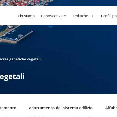
Chi siamo
Conoscenza
Politiche EU
Profili p
sorse genetiche vegetali
egetali
tamento
adattamento del sistema edilizio
Alfabe