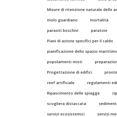
Misure di ritenzione naturale delle 
molo guardiano
mortalità
parasiti boschivi
paratoie
Piani di azione specifici per il caldo
pianificazione dello spazio marittim
popolamenti misti
preparazio
Progettazione di edifici
pront
reef artificiale
regulamenti edil
Ripascimento delle spiagge
ri
scogliera distaccata
sediment
servizi ecosistemici
servizi me