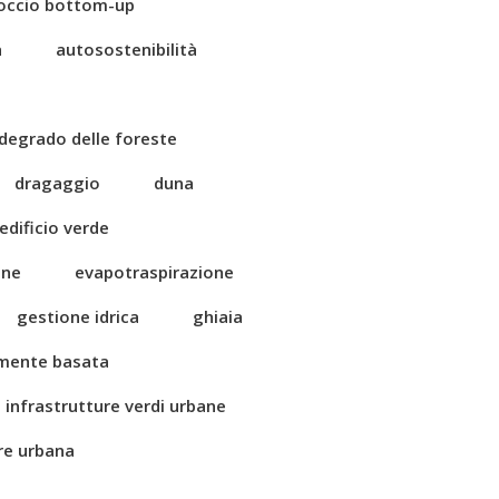
occio bottom-up
a
autosostenibilità
degrado delle foreste
dragaggio
duna
edificio verde
one
evapotraspirazione
gestione idrica
ghiaia
amente basata
infrastrutture verdi urbane
ore urbana