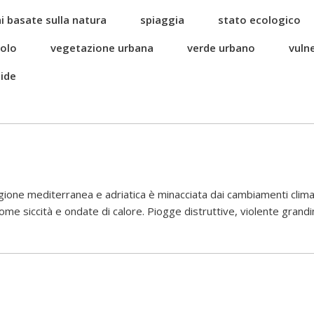
i basate sulla natura
spiaggia
stato ecologico
uolo
vegetazione urbana
verde urbano
vulne
ide
ione mediterranea e adriatica è minacciata dai cambiamenti clima
me siccità e ondate di calore. Piogge distruttive, violente grandi