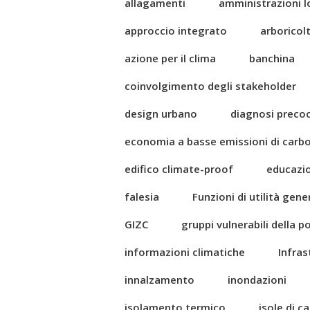
allagamenti
amministrazioni l
approccio integrato
arboricol
azione per il clima
banchina
coinvolgimento degli stakeholder
design urbano
diagnosi preco
economia a basse emissioni di carb
edifico climate-proof
educazi
falesia
Funzioni di utilità gene
GIZC
gruppi vulnerabili della 
informazioni climatiche
Infras
innalzamento
inondazioni
isolamento termico
isole di c