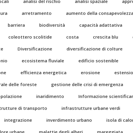
ocali
analisi del rischio
analisi spaziale
appr
tura
arretramento
aumento della consapevolezz
barriera
biodiversità
capacità adattativa
coleottero scolitide
costa
crescita blu
ce
Diversificazione
diversificazione di colture
onio
ecosistema fluviale
edificio sostenible
one
efficienza energetica
erosione
estensi
rale delle foreste
gestione delle crisi di emergenza
popolazione
inaridimento
Informazione scientific
trutture di transporto
infrastrutture urbane verdi
integrazione
inverdimento urbano
isola di cal
alore urbane
malattie degli alberi
mareggiata