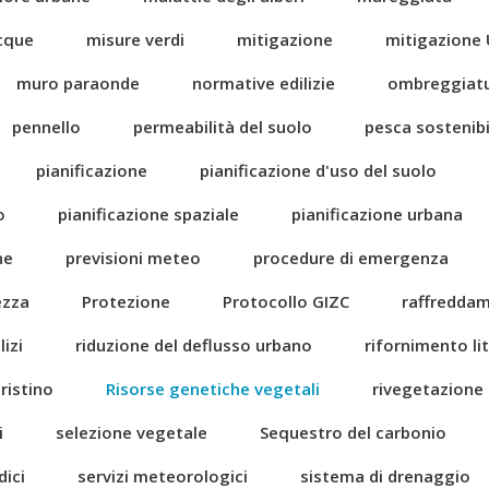
acque
misure verdi
mitigazione
mitigazione 
muro paraonde
normative edilizie
ombreggiat
pennello
permeabilità del suolo
pesca sostenibi
pianificazione
pianificazione d'uso del suolo
o
pianificazione spaziale
pianificazione urbana
ne
previsioni meteo
procedure di emergenza
ezza
Protezione
Protocollo GIZC
raffredda
izi
riduzione del deflusso urbano
rifornimento li
pristino
Risorse genetiche vegetali
rivegetazione
i
selezione vegetale
Sequestro del carbonio
dici
servizi meteorologici
sistema di drenaggio