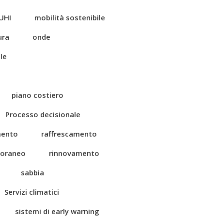
UHI
mobilità sostenibile
ura
onde
le
piano costiero
Processo decisionale
mento
raffrescamento
toraneo
rinnovamento
sabbia
Servizi climatici
sistemi di early warning