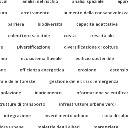
ocali
analisi del rischio
analisi spaziale
appr
tura
arretramento
aumento della consapevolezz
barriera
biodiversità
capacità adattativa
coleottero scolitide
costa
crescita blu
ce
Diversificazione
diversificazione di colture
onio
ecosistema fluviale
edificio sostenible
one
efficienza energetica
erosione
estensi
rale delle foreste
gestione delle crisi di emergenza
popolazione
inaridimento
Informazione scientific
trutture di transporto
infrastrutture urbane verdi
integrazione
inverdimento urbano
isola di cal
alore urbane
malattie degli alberi
mareggiata