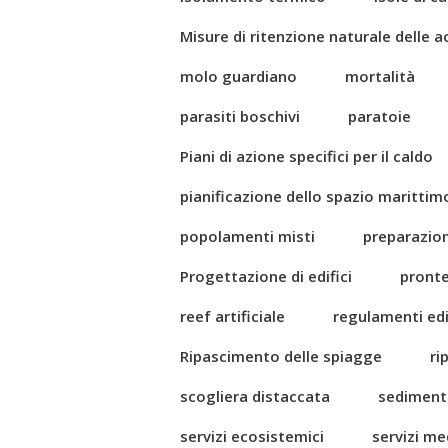
Misure di ritenzione naturale delle 
molo guardiano
mortalità
parasiti boschivi
paratoie
Piani di azione specifici per il caldo
pianificazione dello spazio marittim
popolamenti misti
preparazio
Progettazione di edifici
pront
reef artificiale
regulamenti edil
Ripascimento delle spiagge
ri
scogliera distaccata
sediment
servizi ecosistemici
servizi me