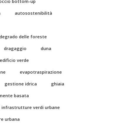
occio bottom-up
a
autosostenibilità
degrado delle foreste
dragaggio
duna
edificio verde
one
evapotraspirazione
gestione idrica
ghiaia
amente basata
infrastrutture verdi urbane
ore urbana