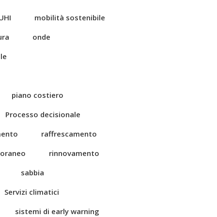
UHI
mobilità sostenibile
ura
onde
le
piano costiero
Processo decisionale
mento
raffrescamento
toraneo
rinnovamento
sabbia
Servizi climatici
sistemi di early warning