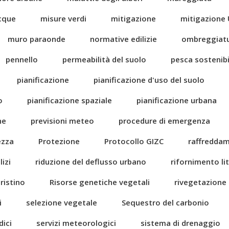
acque
misure verdi
mitigazione
mitigazione 
muro paraonde
normative edilizie
ombreggiat
pennello
permeabilità del suolo
pesca sostenibi
pianificazione
pianificazione d'uso del suolo
o
pianificazione spaziale
pianificazione urbana
ne
previsioni meteo
procedure di emergenza
ezza
Protezione
Protocollo GIZC
raffredda
izi
riduzione del deflusso urbano
rifornimento li
pristino
Risorse genetiche vegetali
rivegetazione
i
selezione vegetale
Sequestro del carbonio
dici
servizi meteorologici
sistema di drenaggio