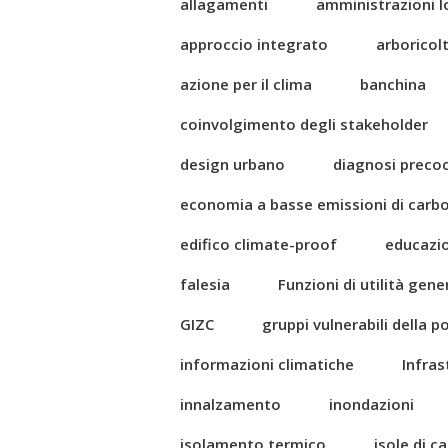
allagamenti
amministrazioni l
approccio integrato
arboricol
azione per il clima
banchina
coinvolgimento degli stakeholder
design urbano
diagnosi preco
economia a basse emissioni di carb
edifico climate-proof
educazi
falesia
Funzioni di utilità gene
GIZC
gruppi vulnerabili della 
informazioni climatiche
Infras
innalzamento
inondazioni
isolamento termico
isole di c