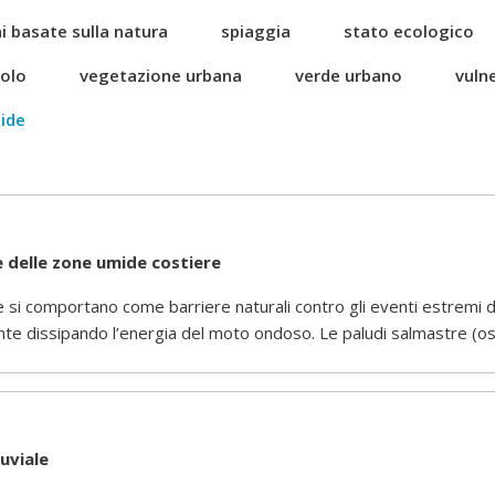
i basate sulla natura
spiaggia
stato ecologico
uolo
vegetazione urbana
verde urbano
vulne
ide
e delle zone umide costiere
si comportano come barriere naturali contro gli eventi estremi di
nte dissipando l’energia del moto ondoso. Le paludi salmastre (o
uviale