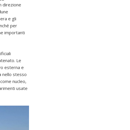
n direzione
 dune
era e gli
onché per
me importanti
iciali
atenato. Le
vo esterna e
a nello stesso
i come nucleo,
arimenti usate