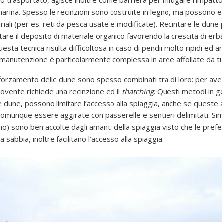
 trasportato, agisce inoltre come barriera per mitigare l’impatto
marina. Spesso le recinzioni sono costruite in legno, ma possono 
eriali (per es. reti da pesca usate e modificate). Recintare le dune
are il deposito di materiale organico favorendo la crescita di erba
esta tecnica risulta difficoltosa in caso di pendii molto ripidi ed ar
a manutenzione è particolarmente complessa in aree affollate da tur
fforzamento delle dune sono spesso combinati tra di loro: per av
sovente richiede una recinzione ed il
thatching
. Questi metodi in 
 dune, possono limitare l’accesso alla spiaggia, anche se queste a
omunque essere aggirate con passerelle e sentieri delimitati. Simi
no) sono ben accolte dagli amanti della spiaggia visto che le prefe
 sabbia, inoltre facilitano l’accesso alla spiaggia.