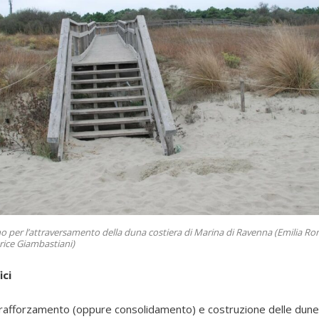
no per l’attraversamento della duna costiera di Marina di Ravenna (Emilia Rom
rice Giambastiani)
ici
i rafforzamento (oppure consolidamento) e costruzione delle dun