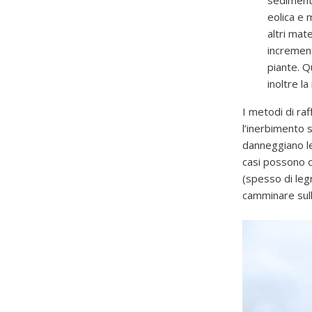
sedimento
eolica e 
altri mat
increment
piante. Qu
inoltre l
I metodi di ra
l’inerbimento 
danneggiano le
casi possono c
(spesso di leg
camminare sulla