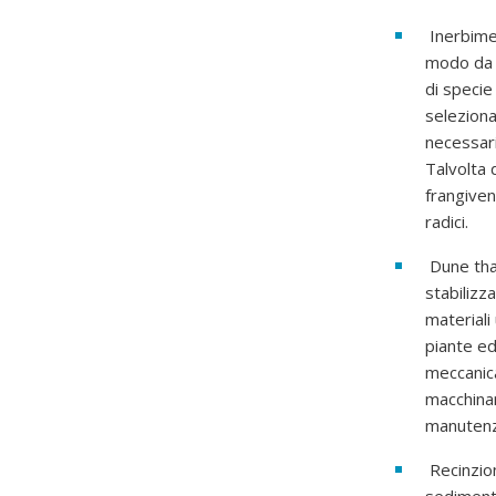
Inerbimen
modo da s
di specie
seleziona
necessar
Talvolta 
frangiven
radici.
Dune that
stabilizz
materiali 
piante ed
meccanic
macchinar
manutenz
Recinzion