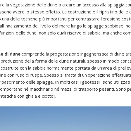
nare la vegetazione delle dune o creare un accesso alla spiaggia co
sono avere lo stesso effetto. La costruzione e il ripristino delle
una delle tecniche più importanti per contrastare l’erosione costi
 all’innalzamento del livello del mare lungo le spiagge sabbiose, n
funzioni delle dune, non solo quali riserve di sabbia, ma anche co
ne di dune
comprende la progettazione ingegneristica di dune artif
riproduzione della forma delle dune naturali, spesso in modo conc
ostruite con la sabbia normalmente portata da un’area di prelie
une con l’uso di ruspe. Spesso si tratta di un’operazione effettuat
pascimento delle spiagge. In molti casi i geotessili sono utilizzat
comportano né macchinario né mezzi di trasporto pesanti. Sono p
ntetiche con ghiaia e ciottoli.