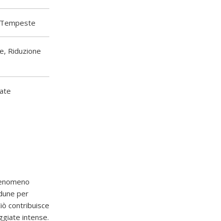
i, Tempeste
le, Riduzione
sate
 fenomeno
 dune per
iò contribuisce
ggiate intense.