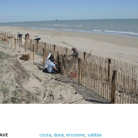
AVE
costa
,
duna
,
erosione
,
sabbia