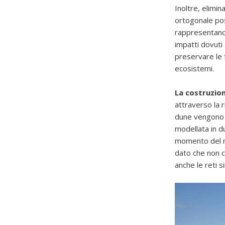
Inoltre, elimi
ortogonale pos
rappresentano 
impatti dovuti
preservare le 
ecosistemi.
La costruzio
attraverso la 
dune vengono c
modellata in d
momento del ri
dato che non 
anche le reti si