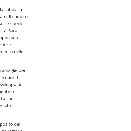
la sabbia in
ate. Il numero
o: le specie
ità. Sarà
opportuno.
rriere
amento delle
e ramaglie per
la duna. I
sviluppo di
mente o
rto con
ssita
eposito del