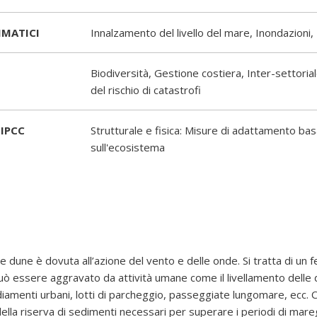
IMATICI
Innalzamento del livello del mare, Inondazion
Biodiversità, Gestione costiera, Inter-settoria
del rischio di catastrofi
IPCC
Strutturale e fisica: Misure di adattamento ba
sull'ecosistema
le dune è dovuta all’azione del vento e delle onde. Si tratta di un
uò essere aggravato da attività umane come il livellamento delle
diamenti urbani, lotti di parcheggio, passeggiate lungomare, ecc. C
 della riserva di sedimenti necessari per superare i periodi di mare