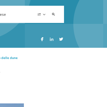
Cerca:
aese
IT
o delle dune
e