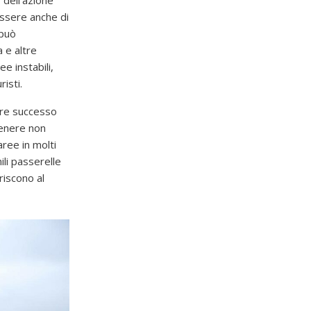
 dell’azione
essere anche di
 può
 e altre
ee instabili,
isti.
ere successo
genere non
ree in molti
li passerelle
riscono al