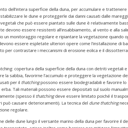
to dell’intera superficie della duna, per accumulare e trattenere 
tabilizzare le dune e proteggerle dai danni causati dalle mareggi
 vegetali che può essere piantato sulle dune è relativamente bass
te devono essere resistenti all’insabbiamento, al vento e alla salin
io un monitoraggio regolare e ripiantare la vegetazione quando 
devono essere espletate ulteriori opere come l’installazione di ba
to per contrastare i meccanismi di erosione eolica e il dissotterr
ching: copertura della superficie della duna con detriti vegetali 
are la sabbia, favorirne l’accumulo e proteggere la vegetazione del
usati per il
thatching
possono essere biodegradabili e favorire lo 
 erba. Tali materiali possono essere depositati sul suolo manual
amente (spesso il
thatching
deve essere limitato poiché il traspo
i può causare deterioramenti). La tecnica del
dune thatching
nece
ione regolare.
e delle dune lungo il versante marino della duna per favorire il d