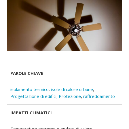
PAROLE CHIAVE
isolamento termico
,
isole di calore urbane
,
Progettazione di edifici
,
Protezione
,
raffreddamento
IMPATTI CLIMATICI
Temperature estreme e ondate di calore