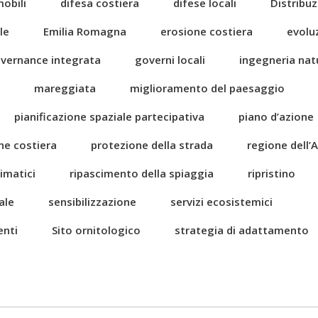
mobili
difesa costiera
difese locali
Distribuz
le
Emilia Romagna
erosione costiera
evolu
vernance integrata
governi locali
ingegneria natu
mareggiata
miglioramento del paesaggio
pianificazione spaziale partecipativa
piano d’azione
ne costiera
protezione della strada
regione dell’A
imatici
ripascimento della spiaggia
ripristino
ale
sensibilizzazione
servizi ecosistemici
enti
Sito ornitologico
strategia di adattamento