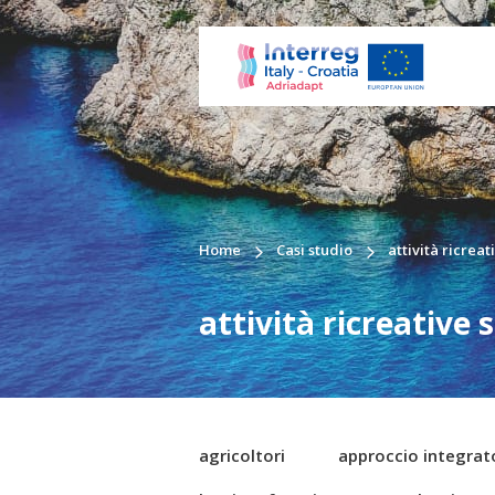
Home
Casi studio
attività ricreat
attività ricreative s
agricoltori
approccio integrat