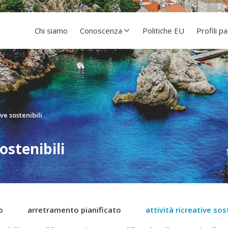
Chi siamo
Conoscenza
Politiche EU
Profili p
ive sostenibili
ostenibili
o
arretramento pianificato
attività ricreative sost