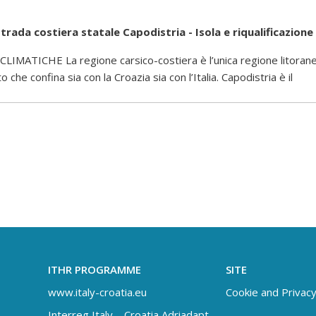
rada costiera statale Capodistria - Isola e riqualificazione
TICHE La regione carsico-costiera è l’unica regione litoranea
che confina sia con la Croazia sia con l’Italia. Capodistria è il
ITHR PROGRAMME
SITE
www.italy-croatia.eu
Cookie and Privacy
Interreg Italy – Croatia Adriadapt