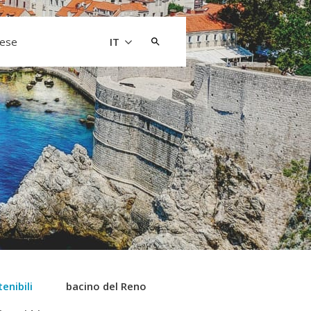
Cerca:
aese
IT
enibili
bacino del Reno