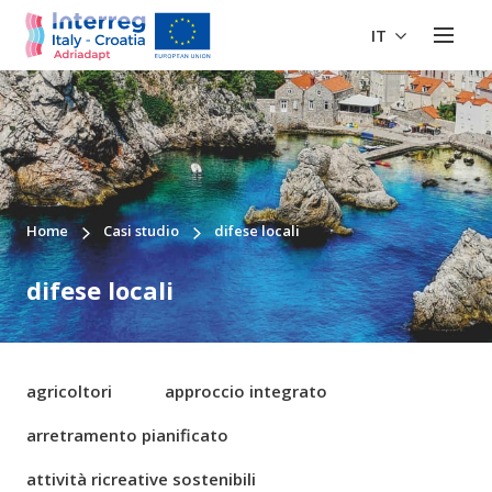
IT
Home
Casi studio
difese locali
difese locali
agricoltori
approccio integrato
arretramento pianificato
attività ricreative sostenibili