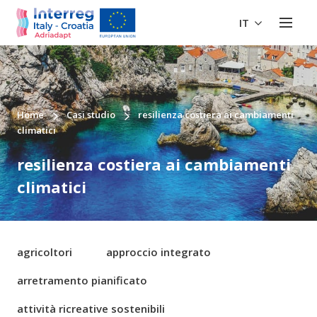
IT
Home
Casi studio
resilienza costiera ai cambiamenti
climatici
resilienza costiera ai cambiamenti
climatici
agricoltori
approccio integrato
arretramento pianificato
attività ricreative sostenibili