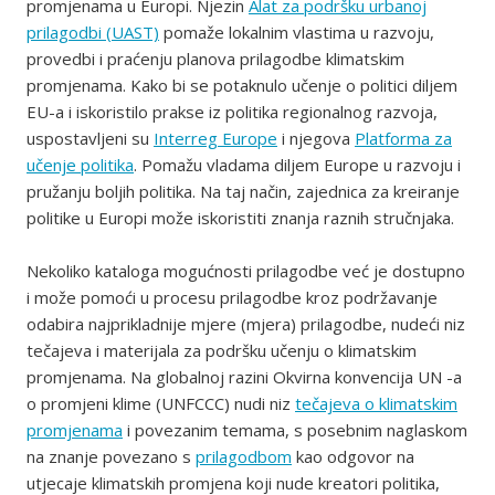
promjenama u Europi. Njezin
Alat za podršku urbanoj
prilagodbi (UAST)
pomaže lokalnim vlastima u razvoju,
provedbi i praćenju planova prilagodbe klimatskim
promjenama. Kako bi se potaknulo učenje o politici diljem
EU-a i iskoristilo prakse iz politika regionalnog razvoja,
uspostavljeni su
Interreg Europe
i njegova
Platforma za
učenje politika
. Pomažu vladama diljem Europe u razvoju i
pružanju boljih politika. Na taj način, zajednica za kreiranje
politike u Europi može iskoristiti znanja raznih stručnjaka.
Nekoliko kataloga mogućnosti prilagodbe već je dostupno
i može pomoći u procesu prilagodbe kroz podržavanje
odabira najprikladnije mjere (mjera) prilagodbe, nudeći niz
tečajeva i materijala za podršku učenju o klimatskim
promjenama. Na globalnoj razini Okvirna konvencija UN -a
o promjeni klime (UNFCCC) nudi niz
tečajeva o klimatskim
promjenama
i povezanim temama, s posebnim naglaskom
na znanje povezano s
prilagodbom
kao odgovor na
utjecaje klimatskih promjena koji nude kreatori politika,