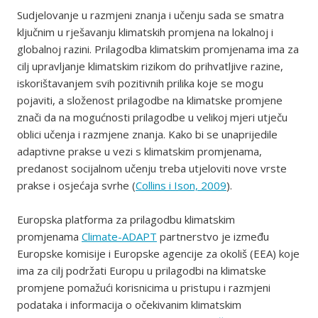
Sudjelovanje u razmjeni znanja i učenju sada se smatra
ključnim u rješavanju klimatskih promjena na lokalnoj i
globalnoj razini. Prilagodba klimatskim promjenama ima za
cilj upravljanje klimatskim rizikom do prihvatljive razine,
iskorištavanjem svih pozitivnih prilika koje se mogu
pojaviti, a složenost prilagodbe na klimatske promjene
znači da na mogućnosti prilagodbe u velikoj mjeri utječu
oblici učenja i razmjene znanja. Kako bi se unaprijedile
adaptivne prakse u vezi s klimatskim promjenama,
predanost socijalnom učenju treba utjeloviti nove vrste
prakse i osjećaja svrhe (
Collins i Ison, 2009
).
Europska platforma za prilagodbu klimatskim
promjenama
Climate-ADAPT
partnerstvo je između
Europske komisije i Europske agencije za okoliš (EEA) koje
ima za cilj podržati Europu u prilagodbi na klimatske
promjene pomažući korisnicima u pristupu i razmjeni
podataka i informacija o očekivanim klimatskim