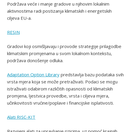
Podržava veće i manje gradove u njihovim lokalnim
aktivnostima radi postizanja klimatskih i energetskih
ciljeva EU-a.
RESIN
Gradovi koji osmišljavaju i provode strategije prilagodbe
klimatskim promjenama u svom lokalnom kontekstu,
podržava donošenje odluka.
Adaptation Option Library
predstavlja bazu podataka svih
vrsta mjera koja se može pretraživati. Podaci se mogu
istraživati odabirom različitih opasnosti od klimatskih
promjena, ljestvica provedbe, vrsta i ciljeva mjera,
učinkovitosti vrućine/poplave i financijske isplativosti.
Alati RISC-KIT
Razvijeni alati za upravljanje rizicima, uz pomoć krajnjih