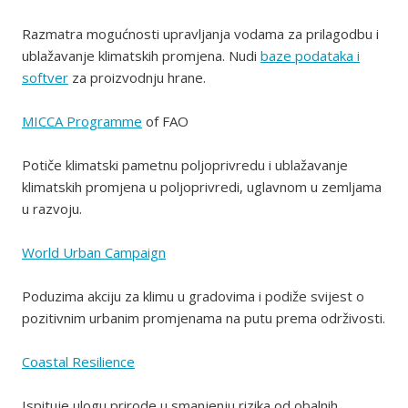
Razmatra mogućnosti upravljanja vodama za prilagodbu i
ublažavanje klimatskih promjena. Nudi
baze podataka i
softver
za proizvodnju hrane.
MICCA Programme
of FAO
Potiče klimatski pametnu poljoprivredu i ublažavanje
klimatskih promjena u poljoprivredi, uglavnom u zemljama
u razvoju.
World Urban Campaign
Poduzima akciju za klimu u gradovima i podiže svijest o
pozitivnim urbanim promjenama na putu prema održivosti.
Coastal Resilience
Ispituje ulogu prirode u smanjenju rizika od obalnih