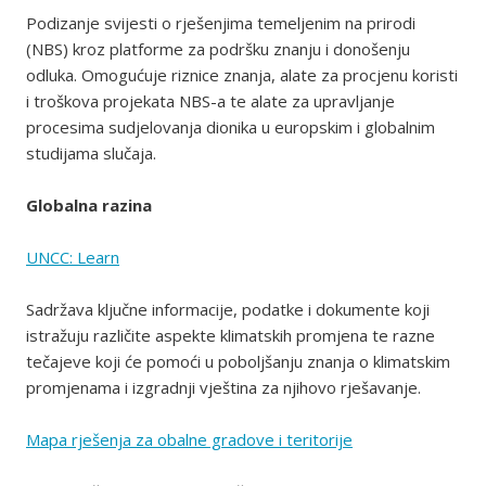
Podizanje svijesti o rješenjima temeljenim na prirodi
(NBS) kroz platforme za podršku znanju i donošenju
odluka. Omogućuje riznice znanja, alate za procjenu koristi
i troškova projekata NBS-a te alate za upravljanje
procesima sudjelovanja dionika u europskim i globalnim
studijama slučaja.
Globalna razina
UNCC: Learn
Sadržava ključne informacije, podatke i dokumente koji
istražuju različite aspekte klimatskih promjena te razne
tečajeve koji će pomoći u poboljšanju znanja o klimatskim
promjenama i izgradnji vještina za njihovo rješavanje.
Mapa rješenja za obalne gradove i teritorije