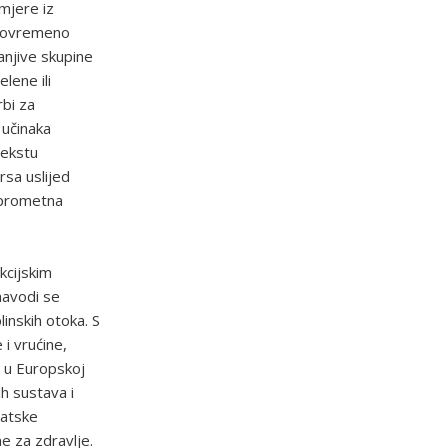
mjere iz
avovremeno
njive skupine
lene ili
rbi za
 učinaka
tekstu
rsa uslijed
 prometna
kcijskim
 navodi se
inskih otoka. S
i vrućine,
a u Europskoj
h sustava i
matske
e za zdravlje.