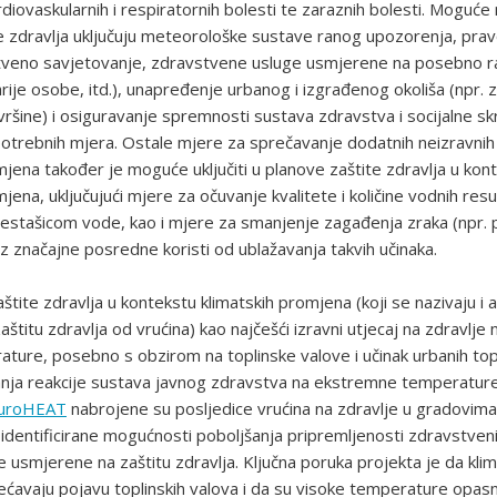
diovaskularnih i respiratornih bolesti te zaraznih bolesti. Moguće 
te zdravlja uključuju meteorološke sustave ranog upozorenja, pr
stveno savjetovanje, zdravstvene usluge usmjerene na posebno ra
arije osobe, itd.), unapređenje urbanog i izgrađenog okoliša (npr. ze
ršine) i osiguravanje spremnosti sustava zdravstva i socijalne sk
trebnih mjera. Ostale mjere za sprečavanje dodatnih neizravnih
mjena također je moguće uključiti u planove zaštite zdravlja u kon
jena, uključujući mjere za očuvanje kvalitete i količine vodnih resu
nestašicom vode, kao i mjere za smanjenje zagađenja zraka (npr.
uz značajne posredne koristi od ublažavanja takvih učinaka.
tite zdravlja u kontekstu klimatskih promjena (koji se nazivaju i a
štitu zdravlja od vrućina) kao najčešći izravni utjecaj na zdravlje
ture, posebno s obzirom na toplinske valove i učinak urbanih topl
anja reakcije sustava javnog zdravstva na ekstremne temperature 
uroHEAT
nabrojene su posljedice vrućina na zdravlje u gradovim
 identificirane mogućnosti poboljšanja pripremljenosti zdravstveni
je usmjerene na zaštitu zdravlja. Ključna poruka projekta je da kli
avaju pojavu toplinskih valova i da su visoke temperature opasn