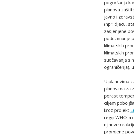
pogoršanja kar
planova zašti
javno i zdrav
(npr. djecu, st
zasjenjene pov
poduzimanje po
klimatskih pro
klimatskih prom
suočavanja s 
ograničenja), 
U planovima zaš
planovima za za
porast tempera
ciljem poboljš
kroz projekt
E
regiji WHO-a i
njihove reakci
promjene poveć