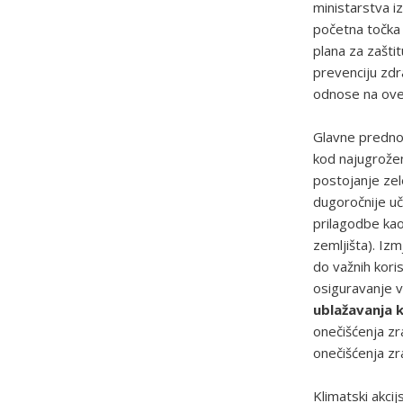
ministarstva iz
početna točka 
plana za zašti
prevenciju zdra
odnose na ove 
Glavne prednos
kod najugrožen
postojanje zele
dugoročnije uč
prilagodbe kao 
zemljišta). Iz
do važnih koris
osiguravanje v
ublažavanja 
onečišćenja zr
onečišćenja zr
Klimatski akci