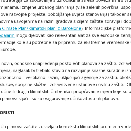
h strategija za suočavanje s uzročnicima stresa povezanima s vru
mjenama. Izmjene urbanog planiranja (više zelenih površina, uspo
ove razvojne projekte, poboljšanje uvjeta stanovanja) također s
ovima usvojenima na razini gradova s ciljem zaštite zdravlja i dobr
 Climate Plan/Klimatski plan iz Barcelone
). Informacijske platfor
oalarm
mogu djelovati kao relevantan alat za sve europske zemlj
formacije koje su potrebne za pripremu za ekstremne vremenske u
 Europe.
e novih, odnosno unapređenja postojećih planova za zaštitu zdravl
jena, naglasak bi trebalo staviti na razvijanje snažne suradnje izm
orizontalnoj i vertikalnoj razini, uključujući agencije za zaštitu okoliš
lužbe, socijalne službe i zdravstvene ustanove i civilnu zaštitu. 
rućine ili drugih klimatskih čimbenika i priopćavanje mjera koje su
h planova ključni su za osiguravanje učinkovitosti tih planova.
ORISTI
ih planova zaštite zdravlja u kontekstu klimatskih promjena vode i/