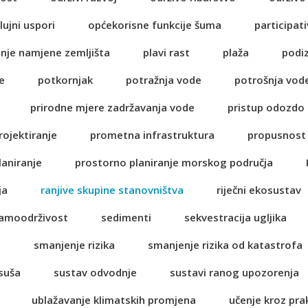
lujni uspori
općekorisne funkcije šuma
participati
anje namjene zemljišta
plavi rast
plaža
podi
e
potkornjak
potražnja vode
potrošnja vod
prirodne mjere zadržavanja vode
pristup odozdo
rojektiranje
prometna infrastruktura
propusnost 
laniranje
prostorno planiranje morskog područja
ja
ranjive skupine stanovništva
riječni ekosustav
amoodrživost
sedimenti
sekvestracija ugljika
a
smanjenje rizika
smanjenje rizika od katastrofa
suša
sustav odvodnje
sustavi ranog upozorenja
ublažavanje klimatskih promjena
učenje kroz pra