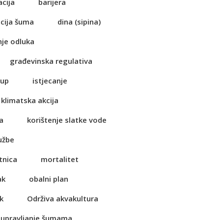
acija
barijera
cija šuma
dina (sipina)
je odluka
građevinska regulativa
tup
istjecanje
klimatska akcija
a
korištenje slatke vode
užbe
tnica
mortalitet
ak
obalni plan
k
Održiva akvakultura
 upravljanje šumama