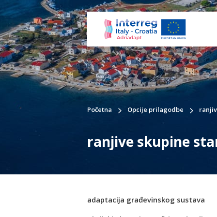
Početna
Opcije prilagodbe
ranji
ranjive skupine st
adaptacija građevinskog sustava