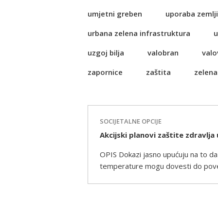
umjetni greben
uporaba zemlji
urbana zelena infrastruktura
u
uzgoj bilja
valobran
valo
zapornice
zaštita
zelena
SOCIJETALNE OPCIJE
Akcijski planovi zaštite zdravlj
OPIS Dokazi jasno upućuju na to da
temperature mogu dovesti do povećan