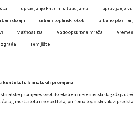
šta
upravljanje kriznim situacijama
upravljanje 
rbani dizajn
urbani toplinski otok
urbano planiran
vi
vlažnost tla
vodoopskrbna mreža
vremen
 zgrada
zemljište
a u kontekstu klimatskih promjena
 klimatske promjene, osobito ekstremni vremenski događaji, utječu
og mortaliteta i morbiditeta, pri čemu toplinski valovi predstav