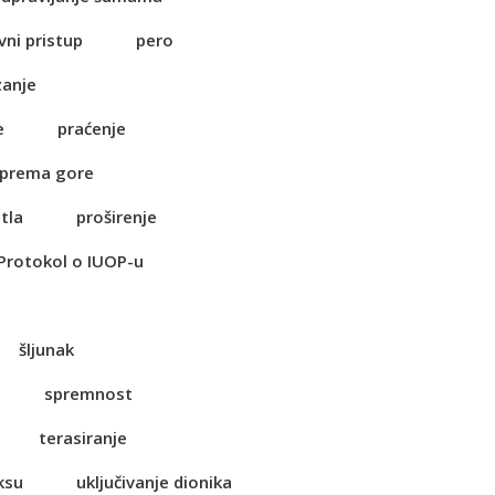
vni pristup
pero
zanje
e
praćenje
 prema gore
tla
proširenje
Protokol o IUOP-u
šljunak
spremnost
terasiranje
ksu
uključivanje dionika