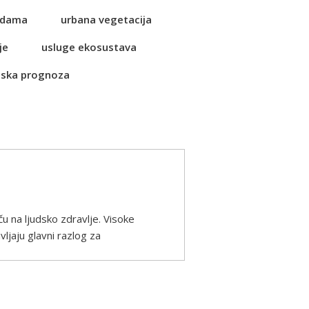
vodama
urbana vegetacija
je
usluge ekosustava
ska prognoza
 na ljudsko zdravlje. Visoke
ljaju glavni razlog za