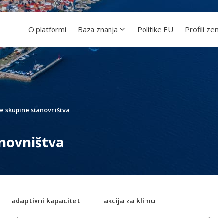
O platformi
Baza znanja
Politike EU
Profili ze
ve skupine stanovništva
anovništva
adaptivni kapacitet
akcija za klimu