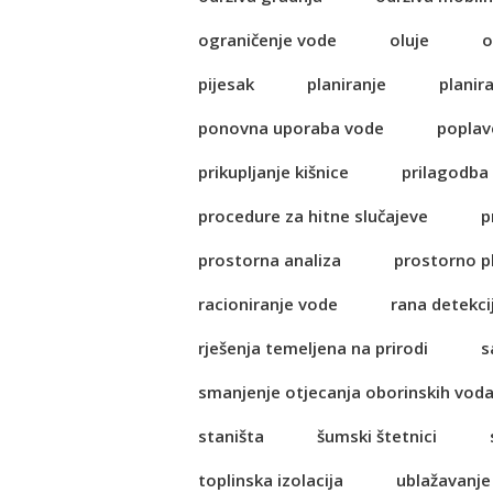
ograničenje vode
oluje
o
pijesak
planiranje
planir
ponovna uporaba vode
poplav
prikupljanje kišnice
prilagodba
procedure za hitne slučajeve
p
prostorna analiza
prostorno p
racioniranje vode
rana detekci
rješenja temeljena na prirodi
s
smanjenje otjecanja oborinskih vod
staništa
šumski štetnici
toplinska izolacija
ublažavanje