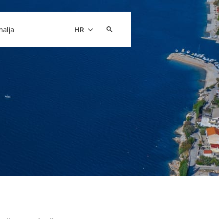
Pretraži:
malja
HR