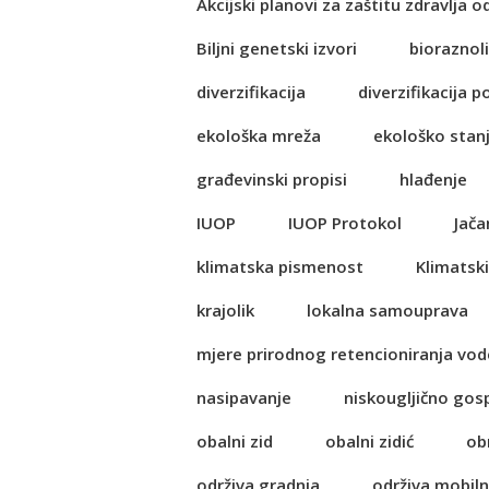
Akcijski planovi za zaštitu zdravlja o
Biljni genetski izvori
bioraznol
diverzifikacija
diverzifikacija p
ekološka mreža
ekološko stan
građevinski propisi
hlađenje
IUOP
IUOP Protokol
Jača
klimatska pismenost
Klimatski
krajolik
lokalna samouprava
mjere prirodnog retencioniranja vod
nasipavanje
niskougljično go
obalni zid
obalni zidić
ob
održiva gradnja
održiva mobil