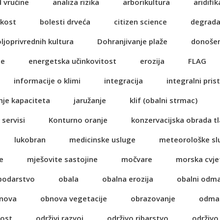
d vrućine
analiza rizika
arborikultura
aridifik
ikost
bolesti drveća
citizen science
degrada
oljoprivrednih kultura
Dohranjivanje plaže
donošen
je
energetska učinkovitost
erozija
FLAG
informacije o klimi
integracija
integralni pris
nje kapaciteta
jaružanje
klif (obalni strmac)
 servisi
Konturno oranje
konzervacijska obrada tl
lukobran
medicinske usluge
meteorološke sl
e
mješovite sastojine
močvare
morska cvje
spodarstvo
obala
obalna erozija
obalni odm
nova
obnova vegetacije
obrazovanje
odma
nost
održivi razvoj
održivo ribarstvo
održivo