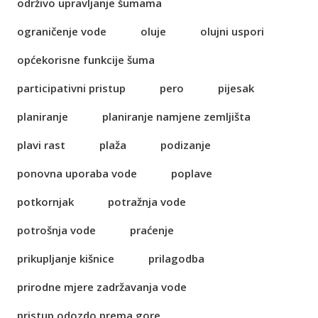
održivo upravljanje šumama
ograničenje vode
oluje
olujni uspori
općekorisne funkcije šuma
participativni pristup
pero
pijesak
planiranje
planiranje namjene zemljišta
plavi rast
plaža
podizanje
ponovna uporaba vode
poplave
potkornjak
potražnja vode
potrošnja vode
praćenje
prikupljanje kišnice
prilagodba
prirodne mjere zadržavanja vode
pristup odozdo prema gore