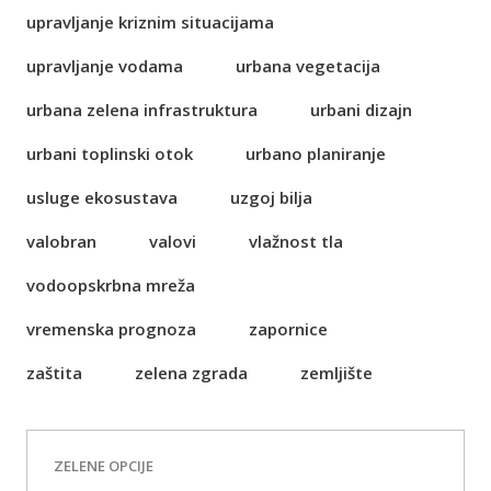
upravljanje kriznim situacijama
upravljanje vodama
urbana vegetacija
urbana zelena infrastruktura
urbani dizajn
urbani toplinski otok
urbano planiranje
usluge ekosustava
uzgoj bilja
valobran
valovi
vlažnost tla
vodoopskrbna mreža
vremenska prognoza
zapornice
zaštita
zelena zgrada
zemljište
ZELENE OPCIJE