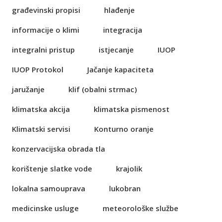
građevinski propisi
hlađenje
informacije o klimi
integracija
integralni pristup
istjecanje
IUOP
IUOP Protokol
Jačanje kapaciteta
jaružanje
klif (obalni strmac)
klimatska akcija
klimatska pismenost
Klimatski servisi
Konturno oranje
konzervacijska obrada tla
korištenje slatke vode
krajolik
lokalna samouprava
lukobran
medicinske usluge
meteorološke službe