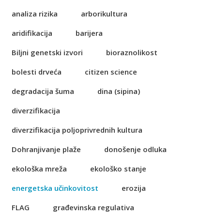
analiza rizika
arborikultura
aridifikacija
barijera
Biljni genetski izvori
bioraznolikost
bolesti drveća
citizen science
degradacija šuma
dina (sipina)
diverzifikacija
diverzifikacija poljoprivrednih kultura
Dohranjivanje plaže
donošenje odluka
ekološka mreža
ekološko stanje
energetska učinkovitost
erozija
FLAG
građevinska regulativa