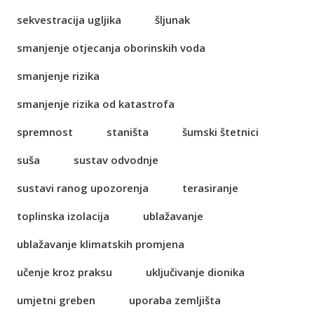
sekvestracija ugljika
šljunak
smanjenje otjecanja oborinskih voda
smanjenje rizika
smanjenje rizika od katastrofa
spremnost
staništa
šumski štetnici
suša
sustav odvodnje
sustavi ranog upozorenja
terasiranje
toplinska izolacija
ublažavanje
ublažavanje klimatskih promjena
učenje kroz praksu
uključivanje dionika
umjetni greben
uporaba zemljišta