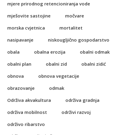
mjere prirodnog retencioniranja vode
mješovite sastojine
močvare
morska cvjetnica
mortalitet
nasipavanje
niskougljično gospodarstvo
obala
obalna erozija
obalni odmak
obalni plan
obalni zid
obalni zidić
obnova
obnova vegetacije
obrazovanje
odmak
Održiva akvakultura
održiva gradnja
održiva mobilnost
održivi razvoj
održivo ribarstvo