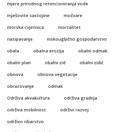
mjere prirodnog retencioniranja vode
mješovite sastojine
močvare
morska cvjetnica
mortalitet
nasipavanje
niskougljično gospodarstvo
obala
obalna erozija
obalni odmak
obalni plan
obalni zid
obalni zidić
obnova
obnova vegetacije
obrazovanje
odmak
Održiva akvakultura
održiva gradnja
održiva mobilnost
održivi razvoj
održivo ribarstvo