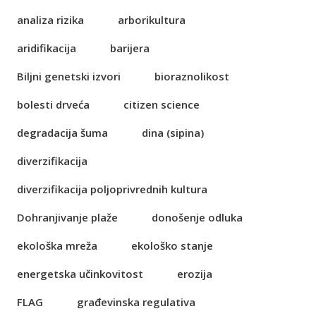
analiza rizika
arborikultura
aridifikacija
barijera
Biljni genetski izvori
bioraznolikost
bolesti drveća
citizen science
degradacija šuma
dina (sipina)
diverzifikacija
diverzifikacija poljoprivrednih kultura
Dohranjivanje plaže
donošenje odluka
ekološka mreža
ekološko stanje
energetska učinkovitost
erozija
FLAG
građevinska regulativa