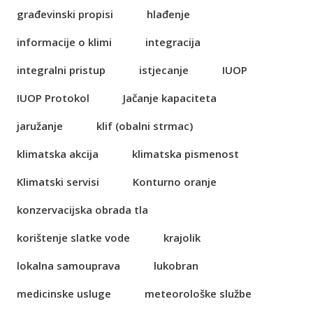
građevinski propisi
hlađenje
informacije o klimi
integracija
integralni pristup
istjecanje
IUOP
IUOP Protokol
Jačanje kapaciteta
jaružanje
klif (obalni strmac)
klimatska akcija
klimatska pismenost
Klimatski servisi
Konturno oranje
konzervacijska obrada tla
korištenje slatke vode
krajolik
lokalna samouprava
lukobran
medicinske usluge
meteorološke službe