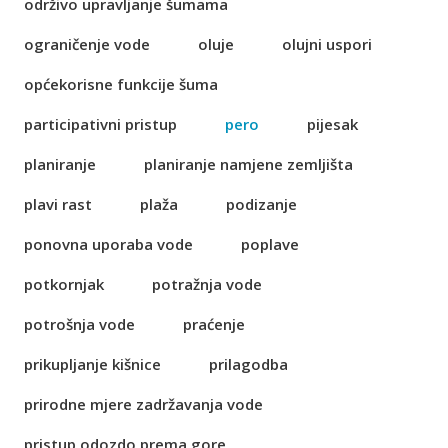
održivo upravljanje šumama
ograničenje vode
oluje
olujni uspori
općekorisne funkcije šuma
participativni pristup
pero
pijesak
planiranje
planiranje namjene zemljišta
plavi rast
plaža
podizanje
ponovna uporaba vode
poplave
potkornjak
potražnja vode
potrošnja vode
praćenje
prikupljanje kišnice
prilagodba
prirodne mjere zadržavanja vode
pristup odozdo prema gore