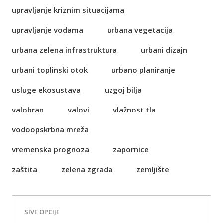
upravljanje kriznim situacijama
upravljanje vodama
urbana vegetacija
urbana zelena infrastruktura
urbani dizajn
urbani toplinski otok
urbano planiranje
usluge ekosustava
uzgoj bilja
valobran
valovi
vlažnost tla
vodoopskrbna mreža
vremenska prognoza
zapornice
zaštita
zelena zgrada
zemljište
SIVE OPCIJE