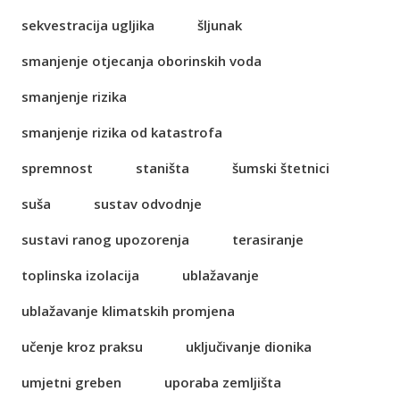
sekvestracija ugljika
šljunak
smanjenje otjecanja oborinskih voda
smanjenje rizika
smanjenje rizika od katastrofa
spremnost
staništa
šumski štetnici
suša
sustav odvodnje
sustavi ranog upozorenja
terasiranje
toplinska izolacija
ublažavanje
ublažavanje klimatskih promjena
učenje kroz praksu
uključivanje dionika
umjetni greben
uporaba zemljišta