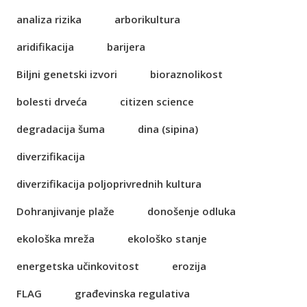
analiza rizika
arborikultura
aridifikacija
barijera
Biljni genetski izvori
bioraznolikost
bolesti drveća
citizen science
degradacija šuma
dina (sipina)
diverzifikacija
diverzifikacija poljoprivrednih kultura
Dohranjivanje plaže
donošenje odluka
ekološka mreža
ekološko stanje
energetska učinkovitost
erozija
FLAG
građevinska regulativa