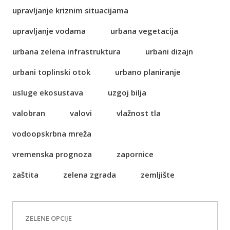
upravljanje kriznim situacijama
upravljanje vodama
urbana vegetacija
urbana zelena infrastruktura
urbani dizajn
urbani toplinski otok
urbano planiranje
usluge ekosustava
uzgoj bilja
valobran
valovi
vlažnost tla
vodoopskrbna mreža
vremenska prognoza
zapornice
zaštita
zelena zgrada
zemljište
ZELENE OPCIJE