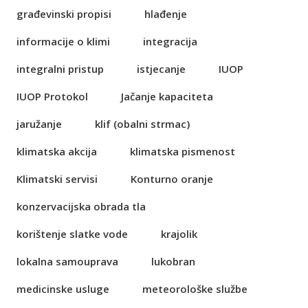
građevinski propisi
hlađenje
informacije o klimi
integracija
integralni pristup
istjecanje
IUOP
IUOP Protokol
Jačanje kapaciteta
jaružanje
klif (obalni strmac)
klimatska akcija
klimatska pismenost
Klimatski servisi
Konturno oranje
konzervacijska obrada tla
korištenje slatke vode
krajolik
lokalna samouprava
lukobran
medicinske usluge
meteorološke službe