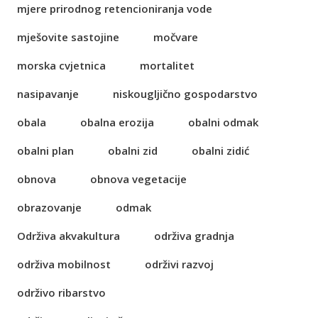
mjere prirodnog retencioniranja vode
mješovite sastojine
močvare
morska cvjetnica
mortalitet
nasipavanje
niskougljično gospodarstvo
obala
obalna erozija
obalni odmak
obalni plan
obalni zid
obalni zidić
obnova
obnova vegetacije
obrazovanje
odmak
Održiva akvakultura
održiva gradnja
održiva mobilnost
održivi razvoj
održivo ribarstvo