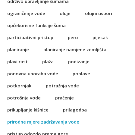
održivo upravljanje šumama
ograničenje vode
oluje
olujni uspori
općekorisne funkcije šuma
participativni pristup
pero
pijesak
planiranje
planiranje namjene zemljišta
plavi rast
plaža
podizanje
ponovna uporaba vode
poplave
potkornjak
potražnja vode
potrošnja vode
praćenje
prikupljanje kišnice
prilagodba
prirodne mjere zadržavanja vode
pristup odozdo prema gore