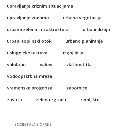
upravljanje kriznim situacijama
upravljanje vodama
urbana vegetacija
urbana zelena infrastruktura
urbani dizajn
urbani toplinski otok
urbano planiranje
usluge ekosustava
uzgoj bilja
valobran
valovi
vlažnost tla
vodoopskrbna mreža
vremenska prognoza
zapornice
zaštita
zelena zgrada
zemljište
SOCIJETALNE OPCIJE