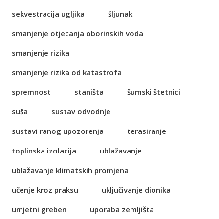
sekvestracija ugljika
šljunak
smanjenje otjecanja oborinskih voda
smanjenje rizika
smanjenje rizika od katastrofa
spremnost
staništa
šumski štetnici
suša
sustav odvodnje
sustavi ranog upozorenja
terasiranje
toplinska izolacija
ublažavanje
ublažavanje klimatskih promjena
učenje kroz praksu
uključivanje dionika
umjetni greben
uporaba zemljišta