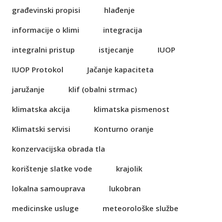
građevinski propisi
hlađenje
informacije o klimi
integracija
integralni pristup
istjecanje
IUOP
IUOP Protokol
Jačanje kapaciteta
jaružanje
klif (obalni strmac)
klimatska akcija
klimatska pismenost
Klimatski servisi
Konturno oranje
konzervacijska obrada tla
korištenje slatke vode
krajolik
lokalna samouprava
lukobran
medicinske usluge
meteorološke službe