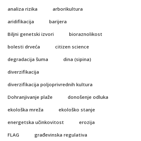
analiza rizika
arborikultura
aridifikacija
barijera
Biljni genetski izvori
bioraznolikost
bolesti drveća
citizen science
degradacija šuma
dina (sipina)
diverzifikacija
diverzifikacija poljoprivrednih kultura
Dohranjivanje plaže
donošenje odluka
ekološka mreža
ekološko stanje
energetska učinkovitost
erozija
FLAG
građevinska regulativa