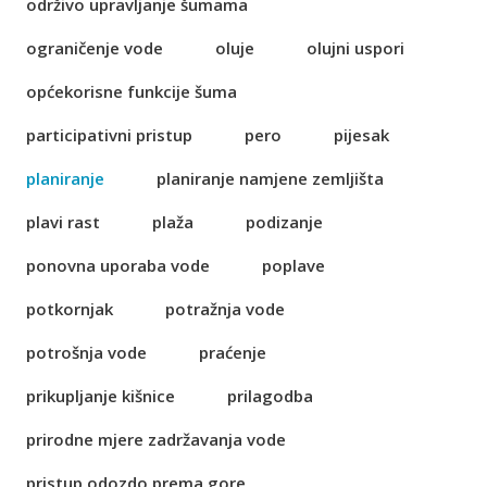
održivo upravljanje šumama
ograničenje vode
oluje
olujni uspori
općekorisne funkcije šuma
participativni pristup
pero
pijesak
planiranje
planiranje namjene zemljišta
plavi rast
plaža
podizanje
ponovna uporaba vode
poplave
potkornjak
potražnja vode
potrošnja vode
praćenje
prikupljanje kišnice
prilagodba
prirodne mjere zadržavanja vode
pristup odozdo prema gore