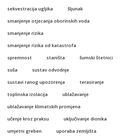
sekvestracija ugljika
šljunak
smanjenje otjecanja oborinskih voda
smanjenje rizika
smanjenje rizika od katastrofa
spremnost
staništa
šumski štetnici
suša
sustav odvodnje
sustavi ranog upozorenja
terasiranje
toplinska izolacija
ublažavanje
ublažavanje klimatskih promjena
učenje kroz praksu
uključivanje dionika
umjetni greben
uporaba zemljišta