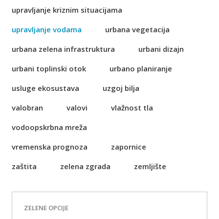
upravljanje kriznim situacijama
upravljanje vodama
urbana vegetacija
urbana zelena infrastruktura
urbani dizajn
urbani toplinski otok
urbano planiranje
usluge ekosustava
uzgoj bilja
valobran
valovi
vlažnost tla
vodoopskrbna mreža
vremenska prognoza
zapornice
zaštita
zelena zgrada
zemljište
ZELENE OPCIJE