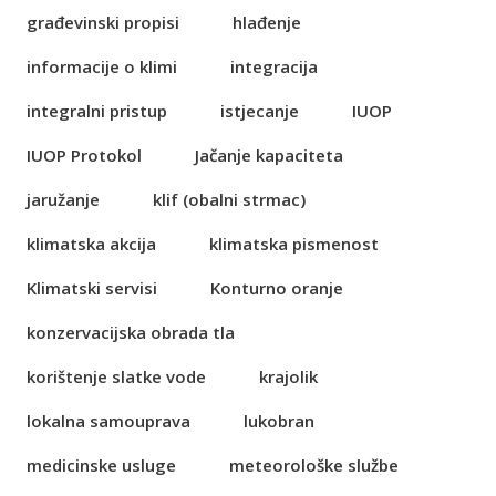
građevinski propisi
hlađenje
informacije o klimi
integracija
integralni pristup
istjecanje
IUOP
IUOP Protokol
Jačanje kapaciteta
jaružanje
klif (obalni strmac)
klimatska akcija
klimatska pismenost
Klimatski servisi
Konturno oranje
konzervacijska obrada tla
korištenje slatke vode
krajolik
lokalna samouprava
lukobran
medicinske usluge
meteorološke službe