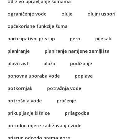
održivo upravljanje šumama
ograničenje vode
oluje
olujni uspori
općekorisne funkcije šuma
participativni pristup
pero
pijesak
planiranje
planiranje namjene zemljišta
plavi rast
plaža
podizanje
ponovna uporaba vode
poplave
potkornjak
potražnja vode
potrošnja vode
praćenje
prikupljanje kišnice
prilagodba
prirodne mjere zadržavanja vode
pristup odozdo prema gore