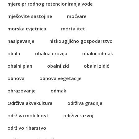
mjere prirodnog retencioniranja vode
mješovite sastojine
močvare
morska cvjetnica
mortalitet
nasipavanje
niskougljično gospodarstvo
obala
obalna erozija
obalni odmak
obalni plan
obalni zid
obalni zidić
obnova
obnova vegetacije
obrazovanje
odmak
Održiva akvakultura
održiva gradnja
održiva mobilnost
održivi razvoj
održivo ribarstvo