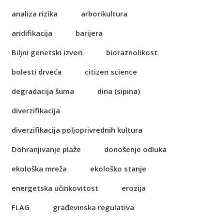
analiza rizika
arborikultura
aridifikacija
barijera
Biljni genetski izvori
bioraznolikost
bolesti drveća
citizen science
degradacija šuma
dina (sipina)
diverzifikacija
diverzifikacija poljoprivrednih kultura
Dohranjivanje plaže
donošenje odluka
ekološka mreža
ekološko stanje
energetska učinkovitost
erozija
FLAG
građevinska regulativa